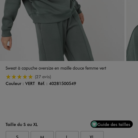
Sweat à capuche oversize en maille douce femme vert
5/5 de moyenne
(27 avis)
Couleur :
VERT
Réf. :
40281500549
Couleur
Choisissez votre Couleur
Taille du S au XL
Guide des tailles
S
M
L
XL