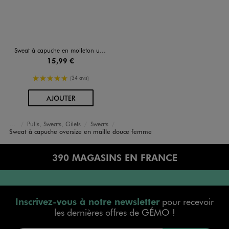
Sweat à capuche en molleton uni femme
15,99 €
5/5 de moyenne
(34 avis)
AU PANIER
AJOUTER
Pulls, Sweats, Gilets
Sweats
Accueil
Femme
Vêtements
Sweat à capuche oversize en maille douce femme
390 MAGASINS EN FRANCE
Inscrivez-vous à notre newsletter
pour recevoir
les dernières offres de GÉMO !