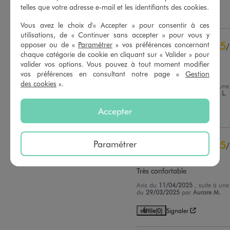
contrôle
telles que votre adresse e-mail et les identifiants des cookies.
Utile
(0)
Signaler
Voir tous les avis sur ce site
Vous avez le choix d'« Accepter » pour consentir à ces
utilisations, de « Continuer sans accepter » pour vous y
5
étoiles
23
5
opposer ou de «
Paramétrer
» vos préférences concernant
/
4
étoiles
3
chaque catégorie de cookie en cliquant sur « Valider » pour
Avis vérifié et récompensé
3
étoiles
1
valider vos options. Vous pouvez à tout moment modifier
2
étoiles
0
très agréable à porter
vos préférences en consultant notre page «
Gestion
1
étoile
0
des cookies
».
Avis du
11/06/2025
, suite à une
du
29/05/2025
par
Catherine L.
Trier les avis
Accepter
Utile
(0)
Signaler
Paramétrer
5
/
Avis vérifié et récompensé
Très confortable
Avis du
11/04/2025
, suite à une
du
29/03/2025
par
Aurore M.
Utile
(0)
Signaler