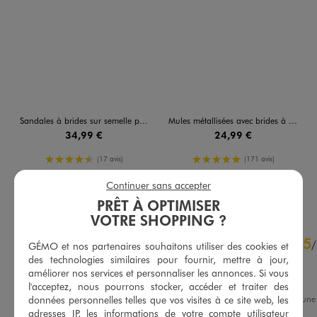
Sandales à brides sur semelle plateforme femme - 5 Miles
Mules métallisées avec brides à boucle femme - Valentina Baldano
34,99 €
24,99 €
4.5/5 de moyenne
5/5 de moyenne
(17 avis)
(171 avis)
Continuer sans accepter
AU PANIER
AU PANIER
AJOUTER
AJOUTER
PRÊT À OPTIMISER
VOTRE SHOPPING ?
4.8
5
/
5
/
GÉMO et nos partenaires souhaitons utiliser des cookies et
Avis vérifié et récompensé
des technologies similaires pour fournir, mettre à jour,
améliorer nos services et personnaliser les annonces. Si vous
Bien
l'acceptez, nous pourrons stocker, accéder et traiter des
Avis du
17/07/2025
, suite à une
données personnelles telles que vos visites à ce site web, les
du
04/07/2025
par
Cecile T.
adresses IP, les informations de votre compte utilisateur
Basé sur
27
avis soumis à un