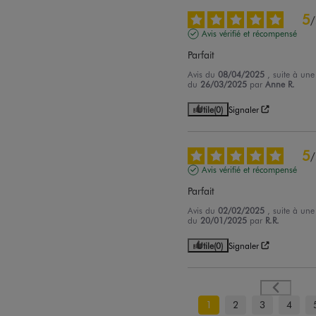
5
/
Avis vérifié et récompensé
Parfait
Avis du
08/04/2025
, suite à une
du
26/03/2025
par
Anne R.
Utile
(0)
Signaler
5
/
Avis vérifié et récompensé
Parfait
Avis du
02/02/2025
, suite à une
du
20/01/2025
par
R.R.
Utile
(0)
Signaler
1
2
3
4