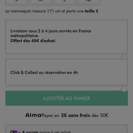
Le mannequin mesure 171 cm et porte une
taille S
Livraison
Livraison sous 2 à 4 jours ouvrés en France
métropolitaine.
Offert dès 40€ d'achat.
Sélectionner l’option de livraison
Click & Collect ou réservation en 4h
Sélectionner l’option de livraiso
AJOUTER AU PANIER
Payez en
3X sans frais
dès 50€
+
8 points
grâce à cet achat