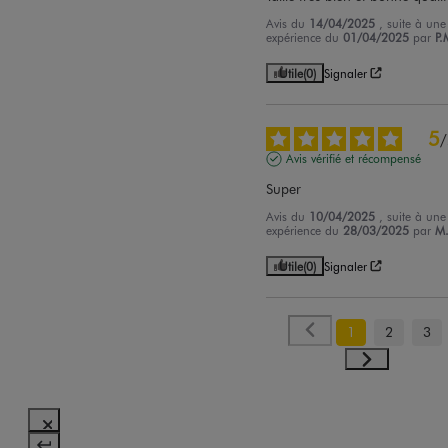
Avis du
14/04/2025
, suite à une
expérience du
01/04/2025
par
P.
Utile
(0)
Signaler
5
/
Avis vérifié et récompensé
Super
Avis du
10/04/2025
, suite à une
expérience du
28/03/2025
par
M
Utile
(0)
Signaler
1
2
3