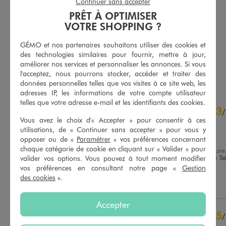
Continuer sans accepter
PRÊT À OPTIMISER
Pull en coton avec motif en maille bouclette bébé garçon - LuluCastagnette
Pantalon chino avec taille ajustable bébé garçon - LuluCastagnette
VOTRE SHOPPING ?
14,99 €
14,99 €
GÉMO et nos partenaires souhaitons utiliser des cookies et
5/5 de moyenne
5/5 de moyenne
(6 avis)
(27 avis)
des technologies similaires pour fournir, mettre à jour,
améliorer nos services et personnaliser les annonces. Si vous
AU PANIER
AU PANIER
AJOUTER
AJOUTER
l'acceptez, nous pourrons stocker, accéder et traiter des
données personnelles telles que vos visites à ce site web, les
adresses IP, les informations de votre compte utilisateur
telles que votre adresse e-mail et les identifiants des cookies.
4.7
3
/
5
/
Vous avez le choix d'« Accepter » pour consentir à ces
Avis vérifié et récompensé
utilisations, de « Continuer sans accepter » pour vous y
Magnifique
opposer ou de «
Paramétrer
» vos préférences concernant
chaque catégorie de cookie en cliquant sur « Valider » pour
Avis du
06/06/2026
, suite à une
expérience du
23/05/2026
par
Sa
valider vos options. Vous pouvez à tout moment modifier
Basé sur
15
avis soumis à un
A.
vos préférences en consultant notre page «
Gestion
contrôle
des cookies
».
Voir tous les avis sur ce site
Utile
(0)
Signaler
5
étoiles
12
Accepter
4
étoiles
2
5
/
3
étoiles
1
Avis vérifié et récompensé