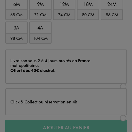
6M
9M
12M
18M
24M
68 CM
71 CM
74 CM
80 CM
86 CM
3A
4A
98 CM
104 CM
Livraison
Livraison sous 2 à 4 jours ouvrés en France
métropolitaine.
Offert dès 40€ d'achat.
Sélectionner l’option de livraison
Click & Collect ou réservation en 4h
Sélectionner l’option de livraiso
AJOUTER AU PANIER