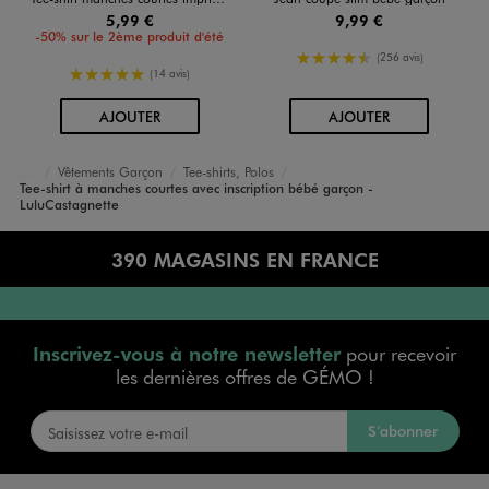
5,99 €
9,99 €
-50% sur le 2ème produit d'été
4.5/5 de moyenne
(256 avis)
5/5 de moyenne
(14 avis)
AU PANIER
AU PANIER
AJOUTER
AJOUTER
Vêtements Garçon
Tee-shirts, Polos
Bébé
Tee-shirt à manches courtes avec inscription bébé garçon -
Accueil
LuluCastagnette
390 MAGASINS EN FRANCE
Inscrivez-vous à notre newsletter
pour recevoir
les dernières offres de GÉMO !
S’abonner