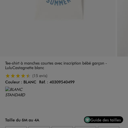
Tee-shirt à manches courtes avec inscription bébé garçon -
LuluCastagnette blanc
4.5/5 de moyenne
(15 avis)
Couleur :
BLANC
Réf. :
40309540499
Couleur
Choisissez votre Couleur
Taille du 6M au 4A
Guide des tailles