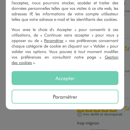
Correspond à mes attentes
l'acceptez, nous pourrons stocker, accéder et traiter des
données personnelles telles que vos visites à ce site web, les
Avis du
25/07/2026
, suite à une
adresses IP, les informations de votre compte utilisateur
expérience du
06/07/2026
par
Basé sur
5
avis soumis à un
Sophie B.
telles que votre adresse e-mail et les identifiants des cookies.
contrôle
Voir tous les avis sur ce site
Vous avez le choix d'« Accepter » pour consentir à ces
Utile
(0)
Signaler
utilisations, de « Continuer sans accepter » pour vous y
5
étoiles
5
opposer ou de «
Paramétrer
» vos préférences concernant
4
étoiles
0
chaque catégorie de cookie en cliquant sur « Valider » pour
5
/
3
étoiles
0
valider vos options. Vous pouvez à tout moment modifier
Avis vérifié et récompensé
vos préférences en consultant notre page «
Gestion
2
étoiles
0
des cookies
».
Trop chou
1
étoile
0
Avis du
22/07/2026
, suite à une
Trier les avis
expérience du
09/07/2026
par
Accepter
Sandrine P.
Utile
(0)
Signaler
Paramétrer
5
/
Avis vérifié et récompensé
trop mignon