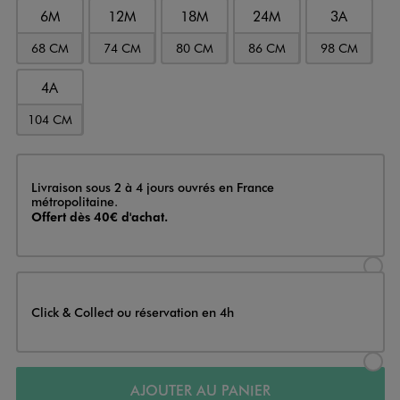
6M
12M
18M
24M
3A
68 CM
74 CM
80 CM
86 CM
98 CM
4A
104 CM
Livraison
Livraison sous 2 à 4 jours ouvrés en France
métropolitaine.
Offert dès 40€ d'achat.
Sélectionner l’option de livraison
Click & Collect ou réservation en 4h
Sélectionner l’option de livraiso
AJOUTER AU PANIER