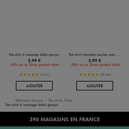
Tee-shirt à message bébé garçon
Tee-shirt manches courtes avec motif sportif bébé garçon
2,99 €
2,99 €
-50% sur le 2ème produit d'été
-50% sur le 2ème produit d'été
5/5 de moyenne
5/5 de moyenne
(4 avis)
(50 avis)
AU PANIER
AU PANIER
AJOUTER
AJOUTER
Vêtements Garçon
Tee-shirts, Polos
Accueil
Bébé
Tee-shirt à message bébé garçon
390 MAGASINS EN FRANCE