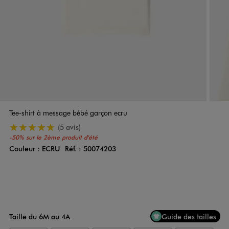
Tee-shirt à message bébé garçon ecru
5/5 de moyenne
(5 avis)
-50% sur le 2ème produit d'été
Couleur :
ECRU
Réf. :
50074203
Couleur
Choisissez votre Couleur
Taille du 6M au 4A
Guide des tailles