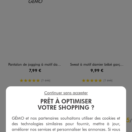
Pantalon de jogging à motif damier bébé garçon
Sweat à motif damier bébé garçon
7,99 €
9,99 €
5/5 de moyenne
5/5 de moyenne
(1 avis)
(1 avis)
Continuer sans accepter
AU PANIER
AU PANIER
AJOUTER
AJOUTER
PRÊT À OPTIMISER
VOTRE SHOPPING ?
5
GÉMO et nos partenaires souhaitons utiliser des cookies et
5
/
5
/
des technologies similaires pour fournir, mettre à jour,
Avis vérifié et récompensé
améliorer nos services et personnaliser les annonces. Si vous