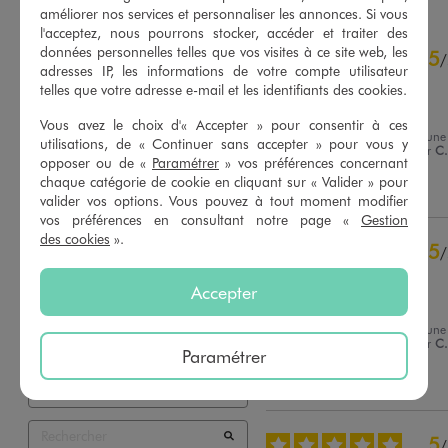
améliorer nos services et personnaliser les annonces. Si vous
l'acceptez, nous pourrons stocker, accéder et traiter des
5
données personnelles telles que vos visites à ce site web, les
5
/
5
/
adresses IP, les informations de votre compte utilisateur
Avis vérifié et récompensé
telles que votre adresse e-mail et les identifiants des cookies.
parfait
Vous avez le choix d'« Accepter » pour consentir à ces
Avis du
14/02/2025
, suite à une
utilisations, de « Continuer sans accepter » pour vous y
expérience du
01/02/2025
par
C.
Basé sur
7
avis soumis à un
opposer ou de «
Paramétrer
» vos préférences concernant
contrôle
chaque catégorie de cookie en cliquant sur « Valider » pour
Utile
(0)
Signaler
Voir tous les avis sur ce site
valider vos options. Vous pouvez à tout moment modifier
vos préférences en consultant notre page «
Gestion
5
étoiles
7
des cookies
».
5
/
4
étoiles
0
Avis vérifié et récompensé
3
étoiles
0
Accepter
2
étoiles
0
...
1
étoile
0
Avis du
24/01/2025
, suite à une
expérience du
11/01/2025
par
C.
Paramétrer
Trier les avis
Utile
(0)
Signaler
5
/