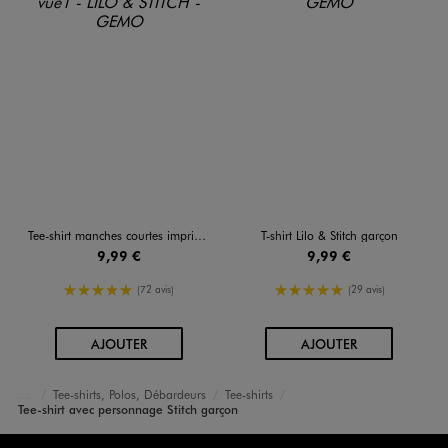
Tee-shirt manches courtes imprimé garçon - Stitch
T-shirt Lilo & Stitch garçon
9,99 €
9,99 €
5/5 de moyenne
5/5 de moyenne
(72 avis)
(29 avis)
AU PANIER
AU PANIER
AJOUTER
AJOUTER
Tee-shirts, Polos, Débardeurs
Tee-shirts
Accueil
Garçon
Vêtements
Tee-shirt avec personnage Stitch garçon