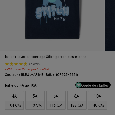
Tee-shirt avec personnage Stitch garçon bleu marine
5/5 de moyenne
(7 avis)
-50% sur le 2ème produit d'été
Couleur :
BLEU MARINE
Réf. :
40729541316
Couleur
Choisissez votre Couleur
Taille du 4A au 10A
Guide des tailles
4A
5A
6A
8A
10A
104 CM
110 CM
116 CM
128 CM
140 CM