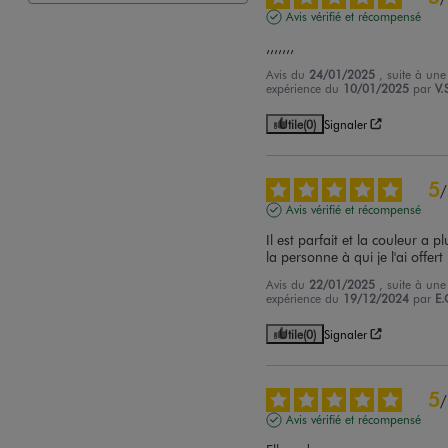
Avis vérifié et récompensé
,,,,,,,
Avis du
24/01/2025
, suite à une
expérience du
10/01/2025
par
V.
Utile
(0)
Signaler
5
/
Avis vérifié et récompensé
Il est parfait et la couleur a pl
la personne à qui je l'ai offert
Avis du
22/01/2025
, suite à une
expérience du
19/12/2024
par
E.
Utile
(0)
Signaler
5
/
Avis vérifié et récompensé