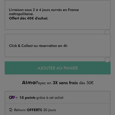
Livraison
Livraison sous 2 à 4 jours ouvrés en France
métropolitaine.
Offert dès 40€ d'achat.
Sélectionner l’option de livraison
Click & Collect ou réservation en 4h
Sélectionner l’option de livraiso
AJOUTER AU PANIER
Payez en
3X sans frais
dès 50€
+
10 points
grâce à cet achat
Retours
OFFERTS
30 jours