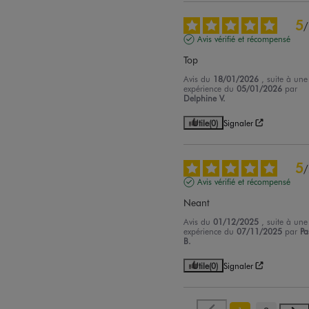
5
/
Avis vérifié et récompensé
Top
Avis du
18/01/2026
, suite à une
expérience du
05/01/2026
par
Delphine V.
Utile
(0)
Signaler
5
/
Avis vérifié et récompensé
Neant
Avis du
01/12/2025
, suite à une
expérience du
07/11/2025
par
Pa
B.
Utile
(0)
Signaler