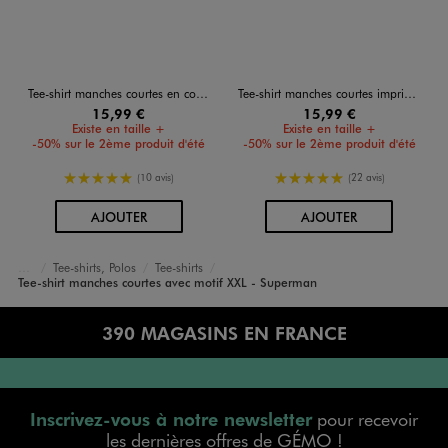
Tee-shirt manches courtes en coton imprimé homme - Les Chevaliers du Zodiaque
Tee-shirt manches courtes imprimé devant et dos homme - South Park
15,99 €
15,99 €
Existe en taille +
Existe en taille +
-50% sur le 2ème produit d'été
-50% sur le 2ème produit d'été
5/5 de moyenne
5/5 de moyenne
(10 avis)
(22 avis)
AU PANIER
AU PANIER
AJOUTER
AJOUTER
Tee-shirts, Polos
Tee-shirts
Accueil
Homme
Vêtements
Tee-shirt manches courtes avec motif XXL - Superman
390 MAGASINS EN FRANCE
Inscrivez-vous à notre newsletter
pour recevoir
les dernières offres de GÉMO !