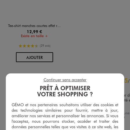
Tee-shirt manches courtes effet rayé homme
12,99 €
Existe en taille +
4.5/5 de moyenne
(29 avis)
AU PANIER
AJOUTER
4.9
5
Continuer sans accepter
/
5
/
Avis vérifié et récompensé
PRÊT À OPTIMISER
VOTRE SHOPPING ?
Très beau mais un peu cher d
base . Heureusement acheté e
GÉMO et nos partenaires souhaitons utiliser des cookies et
solde
Basé sur
9
avis soumis à un
des technologies similaires pour fournir, mettre à jour,
Avis du
18/07/2026
, suite à une
contrôle
améliorer nos services et personnaliser les annonces. Si vous
expérience du
04/07/2026
par
Voir tous les avis sur ce site
l'acceptez, nous pourrons stocker, accéder et traiter des
Virginie P.
données personnelles telles que vos visites à ce site web, les