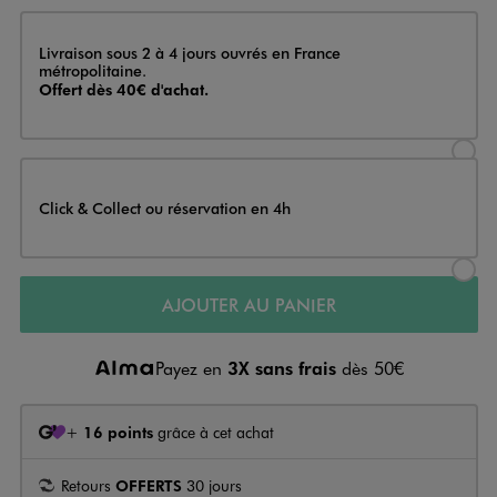
Livraison
Livraison sous 2 à 4 jours ouvrés en France
métropolitaine.
Offert dès 40€ d'achat.
Sélectionner l’option de livraison
Click & Collect ou réservation en 4h
Sélectionner l’option de livraiso
AJOUTER AU PANIER
Payez en
3X sans frais
dès 50€
+
16 points
grâce à cet achat
Retours
OFFERTS
30 jours