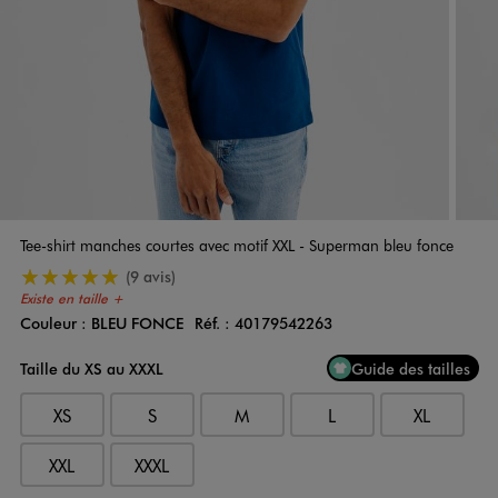
Tee-shirt manches courtes avec motif XXL - Superman bleu fonce
5/5 de moyenne
(9 avis)
Existe en taille +
Couleur :
BLEU FONCE
Réf. :
40179542263
Couleur
Choisissez votre Couleur
Taille du XS au XXXL
Guide des tailles
XS
S
M
L
XL
XXL
XXXL