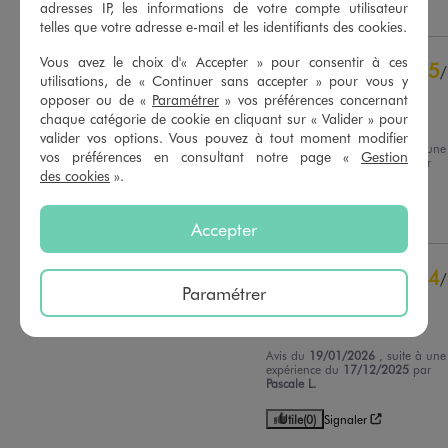
5
étoiles
8
Utile
(0)
Signaler
adresses IP, les informations de votre compte utilisateur
4
étoiles
1
telles que votre adresse e-mail et les identifiants des cookies.
3
étoiles
0
Vous avez le choix d'« Accepter » pour consentir à ces
5
2
étoiles
0
/
utilisations, de « Continuer sans accepter » pour vous y
1
étoile
0
Avis vérifié et récompensé
opposer ou de «
Paramétrer
» vos préférences concernant
chaque catégorie de cookie en cliquant sur « Valider » pour
Confortable et bien taillé
Trier les avis
valider vos options. Vous pouvez à tout moment modifier
Avis du
25/03/2026
, suite à une
vos préférences en consultant notre page «
Gestion
expérience du
12/03/2026
par
des cookies
».
Miguel V.
Utile
(0)
Signaler
Accepter
4
/
Paramétrer
Avis vérifié et récompensé
Bien pour le prix
Avis du
19/01/2026
, suite à une
expérience du
17/12/2025
par
Pascale L.
Utile
(0)
Signaler