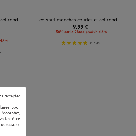
 rond homme
Tee-shirt manches courtes et col rond homme
9,99 €
-50% sur le 2ème produit d'été
d'été
5/5 de moyenne
(8 avis)
enne
s)
ns accepter
laires pour
B.
 l'acceptez,
isites à ce
e adresse e-