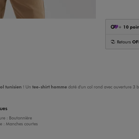
+
10 poin
Retours
OF
ol tunisien
! Un
tee-shirt homme
doté d'un col rond avec ouverture 3 bou
ques
ure :
Boutonnière
e :
Manches courtes