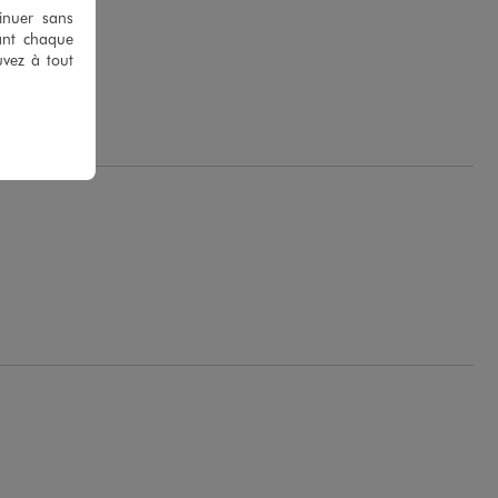
tinuer sans
ant chaque
uvez à tout
ge K.