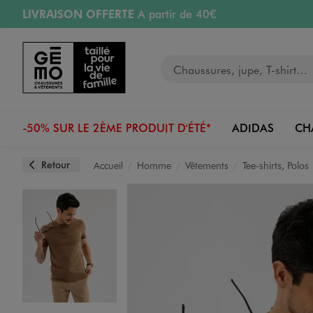
LIVRAISON OFFERTE
A partir de 40€
Aller au contenu principal
Aller à la navigation
RETRAIT ET LIVRAISON OFFERTE
en magasin
Votre recherche
RÉSERVATION GRATUITE
4h en magasin
Retours OFFERTS
pendant 30 jours
-50% SUR LE 2ÈME PRODUIT D'ÉTÉ*
ADIDAS
CH
Retour
Accueil
Homme
Vêtements
Tee-shirts, Polos
Image 1 sur 4