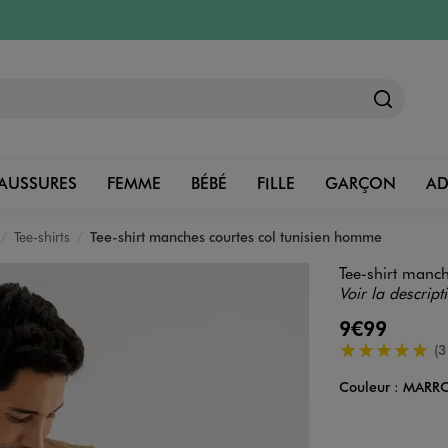
AUSSURES
FEMME
BÉBÉ
FILLE
GARÇON
A
Tee-shirts
Tee-shirt manches courtes col tunisien homme
Tee-shirt manc
Voir la descript
9€99
5/5 de moyenn
(3
Couleur :
MARR
Couleur
Choisissez votre 