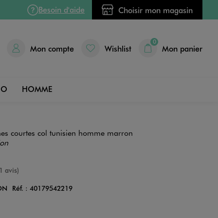
Besoin d'aide
Choisir mon magasin
0
Mon compte
Wishlist
Mon panier
DO
HOMME
hes courtes col tunisien homme marron
ion
e
1 avis)
ON
Réf. :
40179542219
Couleur