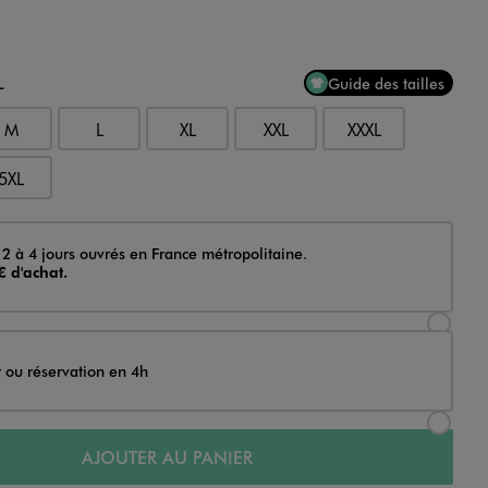
L
Guide des tailles
M
L
XL
XXL
XXXL
5XL
 2 à 4 jours ouvrés en France métropolitaine.
€ d'achat.
Sélectionner l’option de livraison Achat et li
t ou réservation en 4h
Sélectionner l’option de livraison Achat et r
AJOUTER AU PANIER