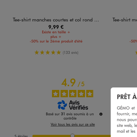
Tee-shirt manches courtes et col rond homme
Tee-shirt ma
9,99 €
Existe en taille +
plus +
-50% sur le 2ème produit d'été
-50%
5/5 de moyenne
(133 avis)
4.9
/
5
PRÊT 
GÉMO et no
fournir, me
Basé sur
31
avis soumis à un
contrôle
nous pourr
Voir tous les avis sur ce site
site web, l
mail et les
5
étoiles
28