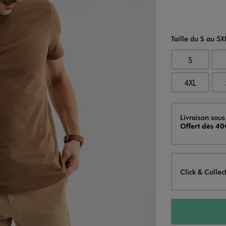
Taille du S au 5X
S
4XL
Livraison
Livraison sous
Offert dès 40
Click & Collec