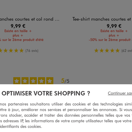
nches courtes et col rond homme
Tee-shirt manches courtes et col
9,99 €
9,99 €
Existe en taille +
Existe en taille +
plus +
plus +
 sur le 2ème produit d'été
-50% sur le 2ème produit 
5/5 de moyenne
5/5 de moy
(76 avis)
(62 avi
5
/
5
Avis vérifié et récompensé
À OPTIMISER VOTRE SHOPPING ?
Continuer sa
Parfait
s partenaires souhaitons utiliser des cookies et des technologies simi
Avis du
30/06/2026
, suite à une expérience du
17/06/2026
par
Déborah 
ttre à jour, améliorer nos services et personnaliser les annonces. Si vous
Utile
(0)
Signaler
ons stocker, accéder et traiter des données personnelles telles que vos v
es adresses IP, les informations de votre compte utilisateur telles que votr
 identifiants des cookies.