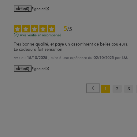
Utile
(0)
Signaler
5
/
5
Avis vérifié et récompensé
Très bonne qualité, et paye un assortiment de belles couleurs.

Le cadeau a fait sensation
Avis du
15/10/2025
, suite à une expérience du
02/10/2025
par
I.M.
Utile
(0)
Signaler
1
2
3