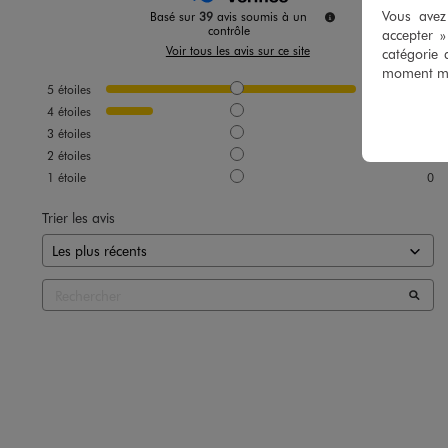
Vous avez 
Basé sur
39
avis soumis à un
contrôle
accepter 
Voir tous les avis sur ce site
catégorie 
moment mod
5
étoiles
33
4
étoiles
6
3
étoiles
0
2
étoiles
0
1
étoile
0
Trier les avis