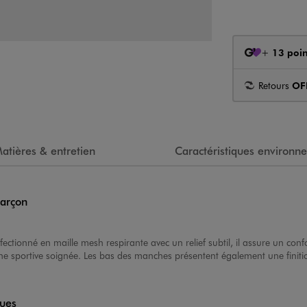
+
13 poin
Retours
OF
atières & entretien
Caractéristiques environn
garçon
nfectionné en maille mesh respirante avec un relief subtil, il assure un conf
che sportive soignée. Les bas des manches présentent également une finit
ques