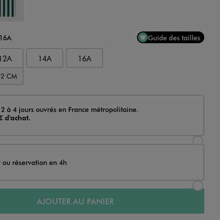
 16A
Guide des tailles
12A
14A
16A
52 CM
 2 à 4 jours ouvrés en France métropolitaine.
€ d'achat.
Sélectionner l’option de livraison Achat et li
t ou réservation en 4h
Sélectionner l’option de livraison Achat et r
AJOUTER AU PANIER