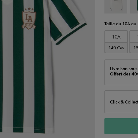
Taille du 10A au
10A
140 CM
1
Livraison
Livraison sous
Offert dès 40
Click & Collec