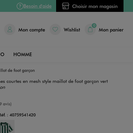
Besoin d'aide
Choisir mon magasin
0
Mon compte
Wishlist
Mon panier
DO
HOMME
llot de foot garçon
es courtes en mesh style maillot de foot garçon vert
ion
e
9 avis)
Réf. :
40759541420
Couleur