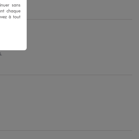
tinuer sans
ant chaque
uvez à tout
S.