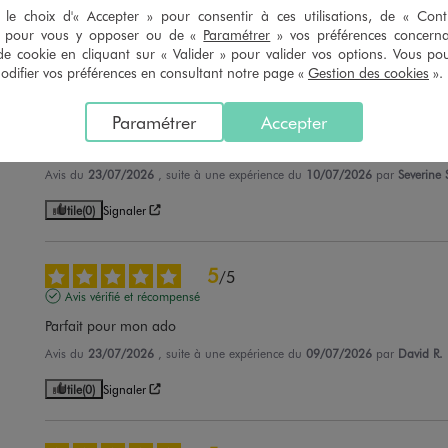
le choix d'« Accepter » pour consentir à ces utilisations, de « Con
Utile
(0)
Signaler
» pour vous y opposer ou de «
Paramétrer
» vos préférences concern
de cookie en cliquant sur « Valider » pour valider vos options. Vous po
ifier vos préférences en consultant notre page «
Gestion des cookies
».
4
/
5
Avis vérifié et récompensé
Paramétrer
Accepter
je recommande ce produit
Avis du
23/07/2026
, suite à une expérience du
10/07/2026
par
Severine 
Utile
(0)
Signaler
5
/
5
Avis vérifié et récompensé
Parfait pour mon ado
Avis du
23/07/2026
, suite à une expérience du
09/07/2026
par
David R.
Utile
(0)
Signaler