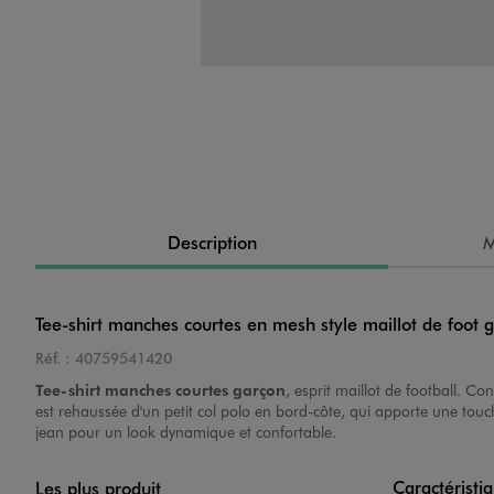
Image 4 sur 4
Description
M
Tee-shirt manches courtes en mesh style maillot de foot 
Réf. :
40759541420
Tee-shirt manches courtes garçon
, esprit maillot de football. Co
est rehaussée d'un petit col polo en bord-côte, qui apporte une tou
jean pour un look dynamique et confortable.
Caractéristi
Les plus produit