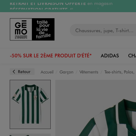
RÉSERVATION GRATUITE
4h en magasin
Aller au contenu principal
Aller à la navigation
Retours OFFERTS
pendant 30 jours
LIVRAISON OFFERTE
A partir de 40€
Votre recherche
-50% SUR LE 2ÈME PRODUIT D'ÉTÉ*
ADIDAS
CH
Retour
Accueil
Garçon
Vêtements
Tee-shirts, Polos
Image 1 sur 4