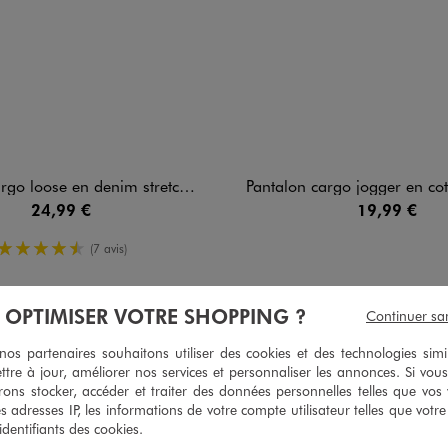
loose en denim stretch coloré garçon
Pantalon cargo jogger en coton stretch à taille él
24,99 €
19,99 €
4.5/5 de moyenne
(7 avis)
À OPTIMISER VOTRE SHOPPING ?
Continuer sa
s partenaires souhaitons utiliser des cookies et des technologies simi
5
/
5
ttre à jour, améliorer nos services et personnaliser les annonces. Si vous
Avis vérifié et récompensé
ons stocker, accéder et traiter des données personnelles telles que vos v
es adresses IP, les informations de votre compte utilisateur telles que votr
Bonne qualité  tiens bien au lavage
 identifiants des cookies.
Avis du
03/08/2026
, suite à une expérience du
21/07/2026
par
Celine R.