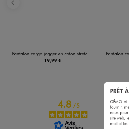
Précédent
Pantalon cargo jogger en coton stretch à taille élastiquée garçon
Pantalon cargo 
19,99 €
PRÊT 
4.8
GÉMO et no
/
5
fournir, me
nous pourr
site web, l
mail et les