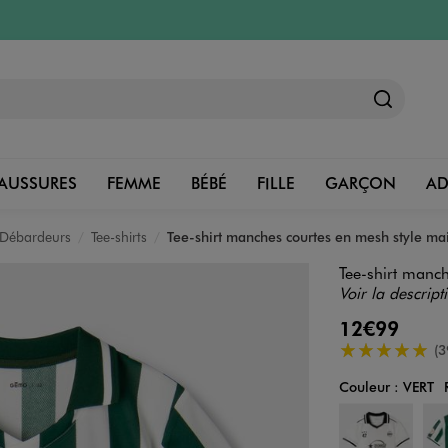
AUSSURES
FEMME
BÉBÉ
FILLE
GARÇON
A
, Débardeurs
Tee-shirts
Tee-shirt manches courtes en mesh style mai
Tee-shirt manch
Voir la descript
12€99
5/5 de moyenn
(3
Couleur :
VERT
Couleur
Choisissez votre 