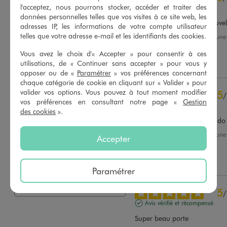
l'acceptez, nous pourrons stocker, accéder et traiter des
Avis vérifié et récompensé
données personnelles telles que vos visites à ce site web, les
Ma fille a aimé bien sa nouvell
adresses IP, les informations de votre compte utilisateur
telles que votre adresse e-mail et les identifiants des cookies.
Avis du
30/06/2026
, suite à un
15/06/2026
par
Andreia M.
Basé sur
72
avis soumis à un
Vous avez le choix d'« Accepter » pour consentir à ces
contrôle
Utile
(0)
Signaler
utilisations, de « Continuer sans accepter » pour vous y
Voir tous les avis sur ce site
opposer ou de «
Paramétrer
» vos préférences concernant
chaque catégorie de cookie en cliquant sur « Valider » pour
5
étoiles
51
valider vos options. Vous pouvez à tout moment modifier
5
/
4
étoiles
16
vos préférences en consultant notre page «
Gestion
Avis vérifié et récompensé
3
étoiles
3
des cookies
».
2
étoiles
2
Parfait pour une presque ado
1
étoile
0
Avis du
26/06/2026
, suite à un
Accepter
13/06/2026
par
Delphine H.
Trier les avis
Utile
(0)
Signaler
Paramétrer
5
/
Avis vérifié et récompensé
Super beau porte