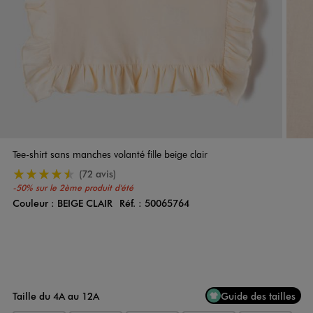
Tee-shirt sans manches volanté fille beige clair
4.5/5 de moyenne
(72 avis)
-50% sur le 2ème produit d'été
Couleur :
BEIGE CLAIR
Réf. :
50065764
Couleur
Choisissez votre Couleur
Taille du 4A au 12A
Guide des tailles