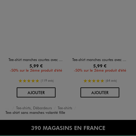
Tee-shirt manches courtes avec motif estival fille
Tee-shirt manches courtes avec motif estival fille
5,99 €
5,99 €
-50% sur le 2ème produit d'été
-50% sur le 2ème produit d'été
5/5 de moyenne
5/5 de moyenne
(119 avis)
(64 avis)
AU PANIER
AU PANIER
AJOUTER
AJOUTER
Tee-shirts, Débardeurs
Tee-shirts
Accueil
Fille
Vêtements
Tee-shirt sans manches volanté fille
390 MAGASINS EN FRANCE