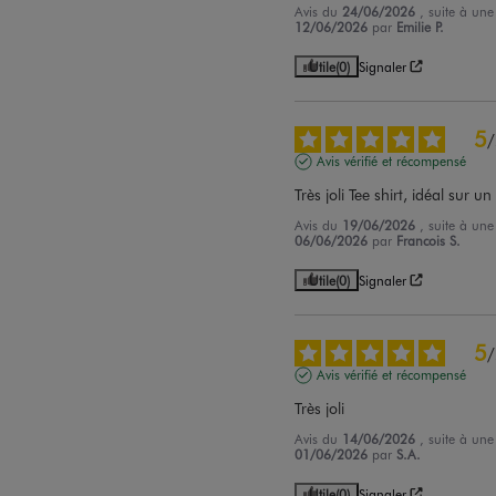
Avis du
24/06/2026
, suite à un
12/06/2026
par
Emilie P.
Utile
(0)
Signaler
5
/
Avis vérifié et récompensé
Très joli Tee shirt, idéal sur u
Avis du
19/06/2026
, suite à un
06/06/2026
par
Francois S.
Utile
(0)
Signaler
5
/
Avis vérifié et récompensé
Très joli
Avis du
14/06/2026
, suite à un
01/06/2026
par
S.A.
Utile
(0)
Signaler