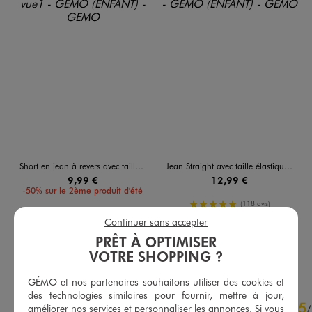
Short en jean à revers avec taille ajustable fille
Jean Straight avec taille élastique ajustable fille
9,99 €
12,99 €
-50% sur le 2ème produit d'été
5/5 de moyenne
(118 avis)
5/5 de moyenne
(152 avis)
Continuer sans accepter
PRÊT À OPTIMISER
AU PANIER
AU PANIER
AJOUTER
AJOUTER
VOTRE SHOPPING ?
GÉMO et nos partenaires souhaitons utiliser des cookies et
des technologies similaires pour fournir, mettre à jour,
4.6
5
/
5
améliorer nos services et personnaliser les annonces. Si vous
/