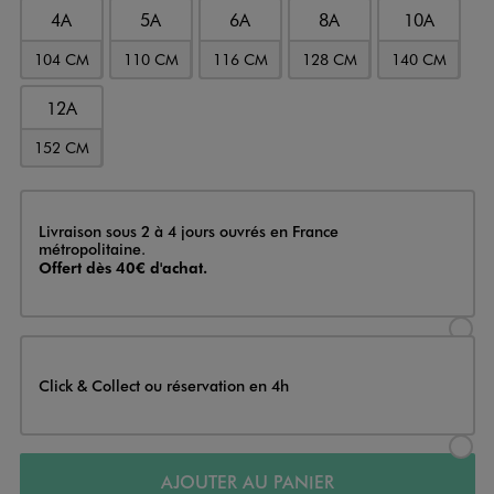
4A
5A
6A
8A
10A
104 CM
110 CM
116 CM
128 CM
140 CM
12A
152 CM
Livraison
Livraison sous 2 à 4 jours ouvrés en France
métropolitaine.
Offert dès 40€ d'achat.
Sélectionner l’option de livraison
Click & Collect ou réservation en 4h
Sélectionner l’option de livraiso
AJOUTER AU PANIER