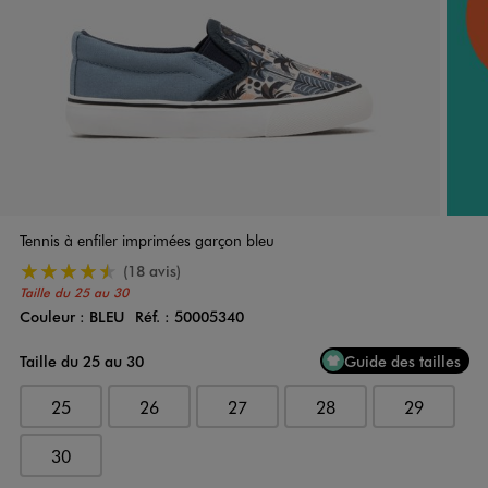
Tennis à enfiler imprimées garçon bleu
4.5/5 de moyenne
(18 avis)
Taille du 25 au 30
Couleur :
BLEU
Réf. :
50005340
Couleur
Choisissez votre Couleur
Taille du 25 au 30
Guide des tailles
25
26
27
28
29
30