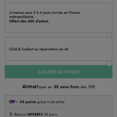
Livraison
Livraison sous 2 à 4 jours ouvrés en France
métropolitaine.
Offert dès 40€ d'achat.
Sélectionner l’option de livraison
Click & Collect ou réservation en 4h
Sélectionner l’option de livraiso
AJOUTER AU PANIER
Payez en
3X sans frais
dès 50€
+
20 points
grâce à cet achat
Retours
OFFERTS
30 jours