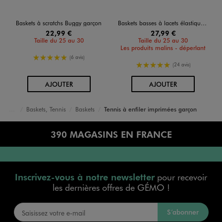
Baskets à scratchs Buggy garçon
Baskets basses à lacets élastiques et scratch garçon
22,99 €
27,99 €
Taille du 25 au 30
Taille du 25 au 30
Les produits malins - déperlant
5/5 de moyenne
(6 avis)
5/5 de moyenne
(24 avis)
AU PANIER
AU PANIER
AJOUTER
AJOUTER
Baskets, Tennis
Baskets
Tennis à enfiler imprimées garçon
Accueil
Garçon
Chaussures
390 MAGASINS EN FRANCE
Inscrivez-vous à notre newsletter
pour recevoir
les dernières offres de GÉMO !
S’abonner