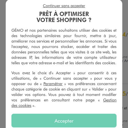
4.5/5 de moyenne
5/5 de moyenne
(4 avis)
(81 avis)
Continuer sans accepter
AU PANIER
AU PANIER
AJOUTER
AJOUTER
PRÊT À OPTIMISER
VOTRE SHOPPING ?
4.6
GÉMO et nos partenaires souhaitons utiliser des cookies et
4
/
5
/
des technologies similaires pour fournir, mettre à jour,
Avis vérifié et récompensé
améliorer nos services et personnaliser les annonces. Si vous
l'acceptez, nous pourrons stocker, accéder et traiter des
Un peu serré
données personnelles telles que vos visites à ce site web, les
Avis du
21/07/2026
, suite à une
adresses IP, les informations de votre compte utilisateur
expérience du
08/07/2026
par
A
telles que votre adresse e-mail et les identifiants des cookies.
Basé sur
18
avis soumis à un
Cécile C.
contrôle
Vous avez le choix d'« Accepter » pour consentir à ces
Voir tous les avis sur ce site
Utile
(0)
Signaler
utilisations, de « Continuer sans accepter » pour vous y
opposer ou de «
Paramétrer
» vos préférences concernant
5
étoiles
14
chaque catégorie de cookie en cliquant sur « Valider » pour
4
étoiles
2
5
/
valider vos options. Vous pouvez à tout moment modifier
3
étoiles
1
Avis vérifié et récompensé
vos préférences en consultant notre page «
Gestion
2
étoiles
0
des cookies
».
Super il vont bien et le petit et 
1
étoile
1
content
Accepter
Trier les avis
Avis du
07/07/2026
, suite à une
expérience du
24/06/2026
par