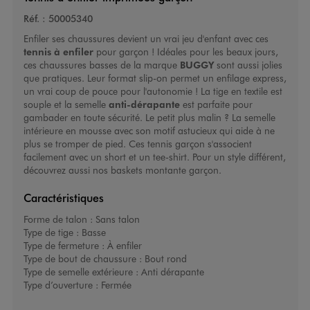
Réf. :
50005340
Enfiler ses chaussures devient un vrai jeu d'enfant avec ces
tennis à enfiler
pour garçon ! Idéales pour les beaux jours,
ces chaussures basses de la marque
BUGGY
sont aussi jolies
que pratiques. Leur format slip-on permet un enfilage express,
un vrai coup de pouce pour l'autonomie ! La tige en textile est
souple et la semelle
anti-dérapante
est parfaite pour
gambader en toute sécurité. Le petit plus malin ? La semelle
intérieure en mousse avec son motif astucieux qui aide à ne
plus se tromper de pied. Ces
tennis garçon
s'associent
facilement avec un short et un tee-shirt. Pour un style différent,
découvrez aussi nos
baskets montante garçon
.
Caractéristiques
Forme de talon :
Sans talon
Type de tige :
Basse
Type de fermeture :
À enfiler
Type de bout de chaussure :
Bout rond
Type de semelle extérieure :
Anti dérapante
Type d’ouverture :
Fermée