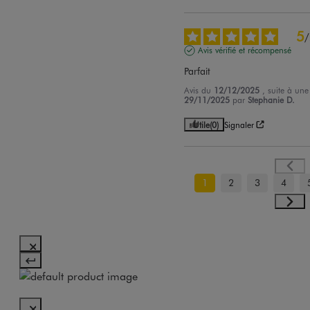
5
/
Avis vérifié et récompensé
Parfait
Avis du
12/12/2025
, suite à un
29/11/2025
par
Stephanie D.
Utile
(0)
Signaler
1
2
3
4