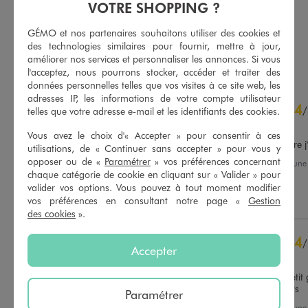
-50% sur le 2ème produit d'été
-50% sur le 2ème produit d'été
VOTRE SHOPPING ?
5/5 de moyenne
3.5/5 de moyenne
(34 avis)
(3 avis)
GÉMO et nos partenaires souhaitons utiliser des cookies et
des technologies similaires pour fournir, mettre à jour,
AU PANIER
AU PANIER
AJOUTER
AJOUTER
améliorer nos services et personnaliser les annonces. Si vous
l'acceptez, nous pourrons stocker, accéder et traiter des
données personnelles telles que vos visites à ce site web, les
adresses IP, les informations de votre compte utilisateur
4.3
4
/
5
/
telles que votre adresse e-mail et les identifiants des cookies.
Avis vérifié et récompensé
Vous avez le choix d'« Accepter » pour consentir à ces
Surtout la couleur la matière j'
utilisations, de « Continuer sans accepter » pour vous y
opposer ou de «
Paramétrer
» vos préférences concernant
Avis du
28/06/2026
, suite à un
16/06/2026
par
S.M.
chaque catégorie de cookie en cliquant sur « Valider » pour
Basé sur
43
avis soumis à un
valider vos options. Vous pouvez à tout moment modifier
contrôle
Utile
(0)
Signaler
vos préférences en consultant notre page «
Gestion
Voir tous les avis sur ce site
des cookies
».
5
étoiles
23
4
/
4
étoiles
13
Accepter
Avis vérifié et récompensé
3
étoiles
5
2
étoiles
0
Baskets idéales pour un petit 
Avec les bijoux sur les lacets
1
étoile
2
Paramétrer
Avis du
27/03/2026
, suite à un