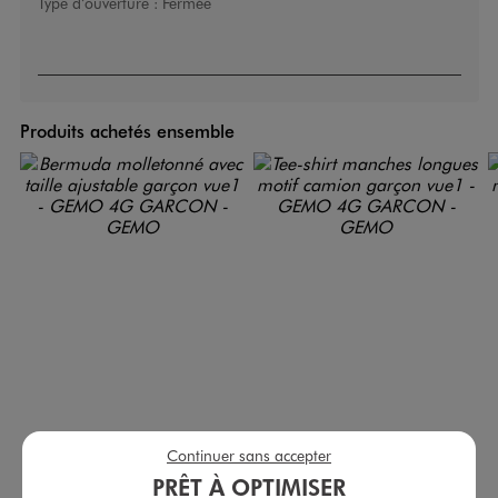
Type d’ouverture :
Fermée
Produits achetés ensemble
Continuer sans accepter
Bermuda molletonné avec taille ajustable garçon
Tee-shirt manches longues motif camion garçon
PRÊT À OPTIMISER
6,99 €
2,99 €