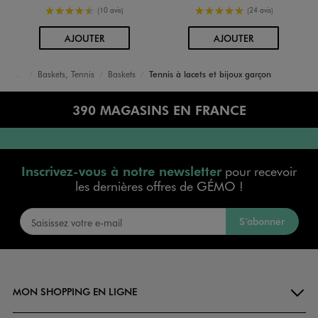
4.5/5 de moyenne
5/5 de moyenne
(10 avis)
(24 avis)
AU PANIER
AU PANIER
AJOUTER
AJOUTER
Baskets, Tennis
Baskets
Tennis à lacets et bijoux garçon
Accueil
Garçon
Chaussures
390 MAGASINS EN FRANCE
Inscrivez-vous à notre newsletter
pour recevoir
les dernières offres de GÉMO !
S’abonner
MON SHOPPING EN LIGNE