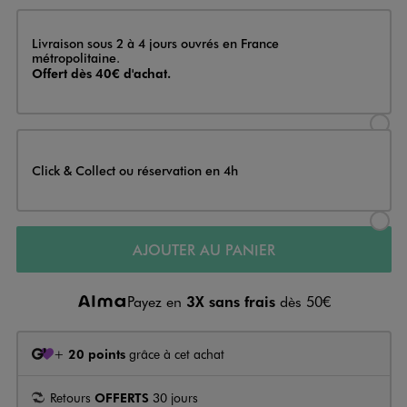
Livraison
Livraison sous 2 à 4 jours ouvrés en France
métropolitaine.
Offert dès 40€ d'achat.
Sélectionner l’option de livraison
Click & Collect ou réservation en 4h
Sélectionner l’option de livraiso
AJOUTER AU PANIER
Payez en
3X sans frais
dès 50€
+
20 points
grâce à cet achat
Retours
OFFERTS
30 jours