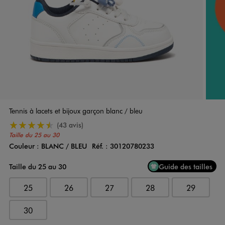
Tennis à lacets et bijoux garçon blanc / bleu
4.5/5 de moyenne
(43 avis)
Taille du 25 au 30
Couleur :
BLANC / BLEU
Réf. :
30120780233
Couleur
Choisissez votre Couleur
Taille du 25 au 30
Guide des tailles
25
26
27
28
29
30