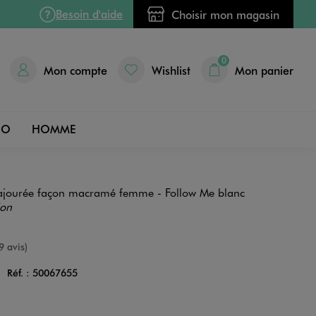
Besoin d'aide
Choisir mon magasin
0
Mon compte
Wishlist
Mon panier
DO
HOMME
e ajourée façon macramé femme - Follow Me blanc
ion
e
9 avis)
C
Réf. :
50067655
Couleur