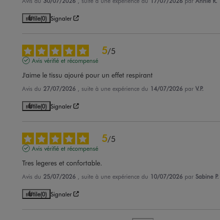
Avis du
30/07/2026
, suite à une expérience du
17/07/2026
par
Annie R.
Utile
(0)
Signaler
5
/
5
Avis vérifié et récompensé
J'aime le tissu ajouré pour un effet respirant
Avis du
27/07/2026
, suite à une expérience du
14/07/2026
par
V.P.
Utile
(0)
Signaler
5
/
5
Avis vérifié et récompensé
Tres legeres et confortable.
Avis du
25/07/2026
, suite à une expérience du
10/07/2026
par
Sabine P.
Utile
(0)
Signaler