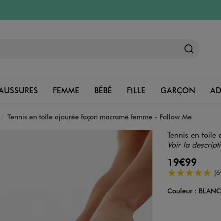
AUSSURES
FEMME
BÉBÉ
FILLE
GARÇON
A
Tennis en toile ajourée façon macramé femme - Follow Me
Tennis en toil
Voir la descript
19€99
5/5 de moyenn
(6
Couleur :
BLAN
Couleur
Choisissez votre 