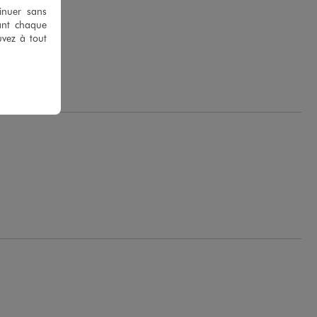
tinuer sans
ant chaque
uvez à tout