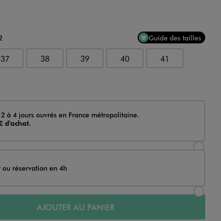
2
Guide des tailles
37
38
39
40
41
 2 à 4 jours ouvrés en France métropolitaine.
€ d'achat.
Sélectionner l’option de livraison Achat et li
t ou réservation en 4h
Sélectionner l’option de livraison Achat et r
AJOUTER AU PANIER