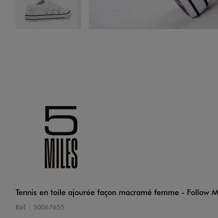
Image 4 sur 6
Image 5 sur 6
Tennis en toile ajourée façon macramé femme - Follow 
Réf. :
50067655
Image 6 sur 6