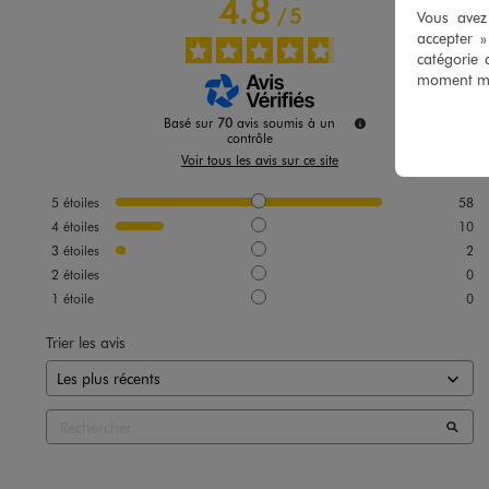
4.8
/
5
Vous avez 
accepter 
catégorie 
moment mod
Basé sur
70
avis soumis à un
contrôle
Voir tous les avis sur ce site
5
étoiles
58
4
étoiles
10
3
étoiles
2
2
étoiles
0
1
étoile
0
Trier les avis