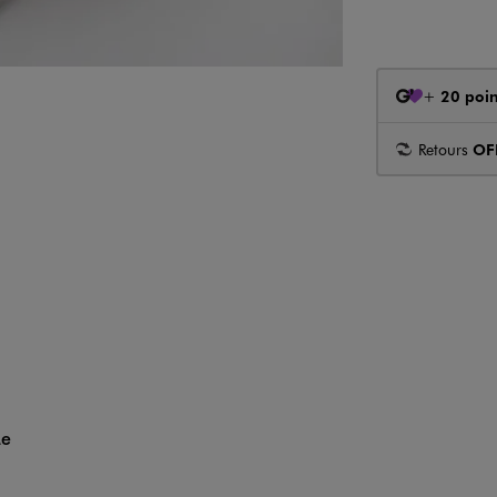
+
20 poin
Retours
OF
Me