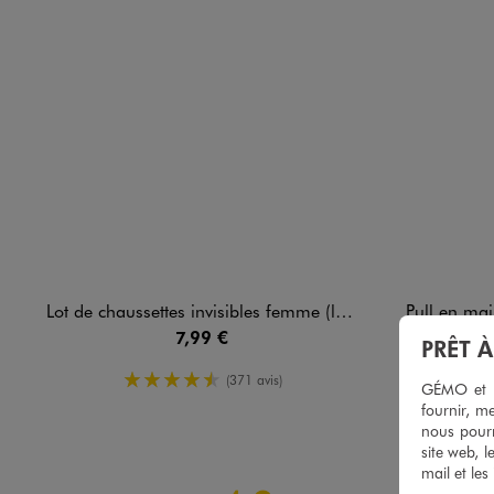
Lot de chaussettes invisibles femme (lot de 5 paires)
Pull en maill
7,99 €
PRÊT 
4.5/5 de moyenne
(371 avis)
GÉMO et no
fournir, me
nous pourr
site web, l
mail et les