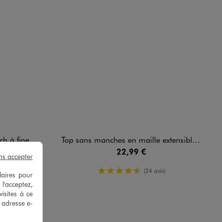
ailletées femme
Top sans manches en maille extensible femme
22,99 €
ns accepter
oyenne
4.5/5 de moyenne
s)
(24 avis)
laires pour
 l'acceptez,
isites à ce
e adresse e-