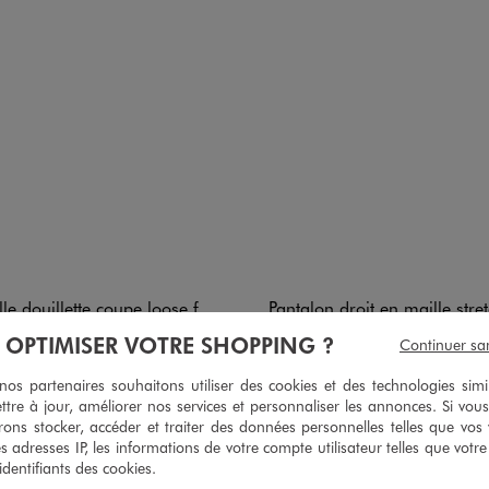
e douillette coupe loose femme
Pantalon droit en maille stretch à fines rayures p
29,99 €
25,99 €
À OPTIMISER VOTRE SHOPPING ?
Continuer sa
5/5 de moyenne
4.5/5 de m
(13 avis)
(59 avi
s partenaires souhaitons utiliser des cookies et des technologies simi
ttre à jour, améliorer nos services et personnaliser les annonces. Si vous
ons stocker, accéder et traiter des données personnelles telles que vos v
es adresses IP, les informations de votre compte utilisateur telles que votr
 identifiants des cookies.