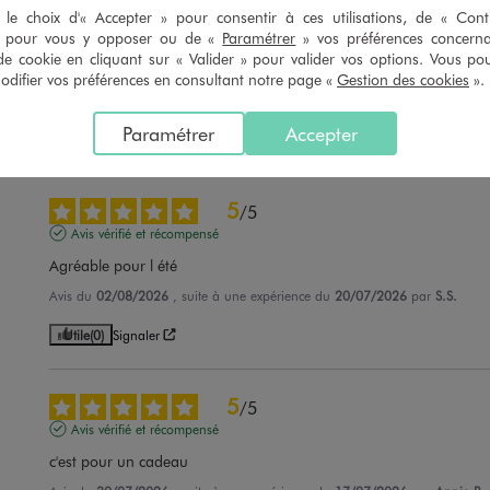
3
/
5
le choix d'« Accepter » pour consentir à ces utilisations, de « Con
» pour vous y opposer ou de «
Paramétrer
» vos préférences concern
Avis vérifié et récompensé
de cookie en cliquant sur « Valider » pour valider vos options. Vous po
Très bien
ifier vos préférences en consultant notre page «
Gestion des cookies
».
Avis du
07/08/2026
, suite à une expérience du
25/07/2026
par
Marie D.
Paramétrer
Accepter
Utile
(0)
Signaler
5
/
5
Avis vérifié et récompensé
Agréable pour l été
Avis du
02/08/2026
, suite à une expérience du
20/07/2026
par
S.S.
Utile
(0)
Signaler
5
/
5
Avis vérifié et récompensé
c'est pour un cadeau