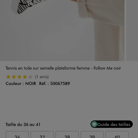
Tennis en toile sur semelle plateforme femme - Follow Me noir
4/5 de moyenne
(1 avis)
Couleur :
NOIR
Réf. :
50067589
Couleur
Choisissez votre Couleur
Taille du 36 au 41
Guide des tailles
36
37
38
39
40