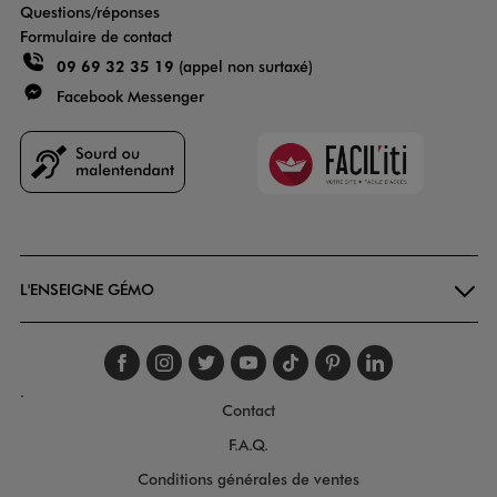
Questions/réponses
Formulaire de contact
09 69 32 35 19
(appel non surtaxé)
Facebook Messenger
Faciliti
Goodays
L'ENSEIGNE GÉMO
Suivez-nous sur faceboo
Suivez-nous sur inst
Suivez-nous sur twi
Suivez-nous sur
Suivez-nous s
Suivez-nou
Suivez-
.
Contact
F.A.Q.
Conditions générales de ventes