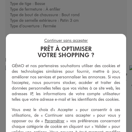
Type de tige :
Basse
Type de fermeture :
À enfiler
Type de bout de chaussure :
Bout rond
Type de semelle extérieure :
Patin 3 cm
Type d’ouverture :
Fermée
Continuer sans accepter
PRÊT À OPTIMISER
VOTRE SHOPPING ?
Produits achetés ensemble
GÉMO et nos partenaires souhaitons utiliser des cookies et
des technologies similaires pour fournir, mettre à jour,
améliorer nos services et personnaliser les annonces. Si vous
l'acceptez, nous pourrons stocker, accéder et traiter des
données personnelles telles que vos visites à ce site web, les
adresses IP, les informations de votre compte utilisateur
telles que votre adresse e-mail et les identifiants des cookies.
Vous avez le choix d'« Accepter » pour consentir à ces
utilisations, de « Continuer sans accepter » pour vous y
opposer ou de «
Paramétrer
» vos préférences concernant
chaque catégorie de cookie en cliquant sur « Valider » pour
valider vos options. Vous pouvez à tout moment modifier