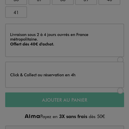
41
Livraison
Livraison sous 2 à 4 jours ouvrés en France
métropolitaine.
Offert dès 40€ d'achat.
Sélectionner l’option de livraison
Click & Collect ou réservation en 4h
Sélectionner l’option de livraiso
AJOUTER AU PANIER
Payez en
3X sans frais
dès 50€