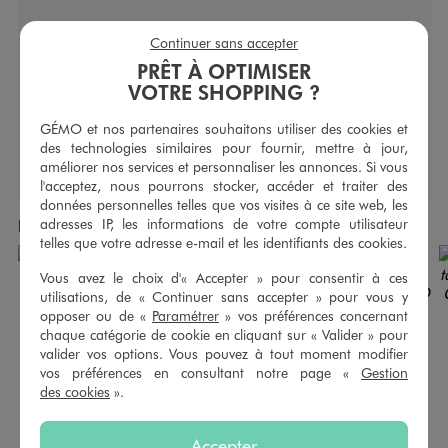
Caractéristiques
Continuer sans accepter
PRÊT À OPTIMISER
Longueur du vêtement (en cm) :
50
VOTRE SHOPPING ?
Type de fermeture :
Boutonnière
Type de manche :
Manches longues
GÉMO et nos partenaires souhaitons utiliser des cookies et
des technologies similaires pour fournir, mettre à jour,
améliorer nos services et personnaliser les annonces. Si vous
l'acceptez, nous pourrons stocker, accéder et traiter des
données personnelles telles que vos visites à ce site web, les
adresses IP, les informations de votre compte utilisateur
Produits achetés ensemble
telles que votre adresse e-mail et les identifiants des cookies.
Vous avez le choix d'« Accepter » pour consentir à ces
utilisations, de « Continuer sans accepter » pour vous y
opposer ou de «
Paramétrer
» vos préférences concernant
chaque catégorie de cookie en cliquant sur « Valider » pour
valider vos options. Vous pouvez à tout moment modifier
vos préférences en consultant notre page «
Gestion
des cookies
».
Accepter