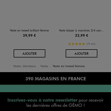
Veste en tweed brillant femme
Veste blazer à manches 3/4 sans bouton femme
39,99 €
22,99 €
5/5 de moyenne
(75 avis)
AU PANIER
AU PANIER
AJOUTER
AJOUTER
Vestes, Manteaux
Vestes
Veste en tweed femme
Accueil
Femme
Vêtements
390 MAGASINS EN FRANCE
Inscrivez-vous à notre newsletter
pour recevoir
les dernières offres de GÉMO !