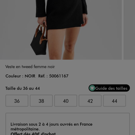
Veste en tweed femme noir
Couleur :
NOIR
Réf. :
50061167
Couleur
Choisissez votre Couleur
Taille du 36 au 44
Guide des tailles
36
38
40
42
44
Livraison
Livraison sous 2 à 4 jours ouvrés en France
métropolitaine.
Offert dès 40€ d'achat.