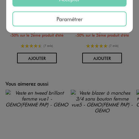
Paramétrer
Jupe short aspect tweed femme
Jupe short scintillante aspect tweed femme
25,99 €
25,99 €
-50% sur le 2ème produit d'été
-50% sur le 2ème produit d'été
4.5/5 de moyenne
5/5 de moyenne
(7 avis)
(7 avis)
AU PANIER
AU PANIER
AJOUTER
AJOUTER
Vous aimerez aussi