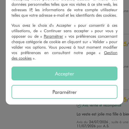
Magnifique petite veste
données personnelles telles que vos visites à ce site web, les
adresses IP, les informations de votre compte utilisateur
Avis du
03/08/2026
, suite à un
22/07/2026
par
Julie G.
telles que votre adresse e-mail et les identifiants des cookies.
Basé sur
43
avis soumis à un
contrôle
Vous avez le choix d'« Accepter » pour consentir à ces
Utile
(0)
Signaler
Voir tous les avis sur ce site
utilisations, de « Continuer sans accepter » pour vous y
opposer ou de «
Paramétrer
» vos préférences concernant
5
étoiles
39
chaque catégorie de cookie en cliquant sur « Valider » pour
5
/
4
étoiles
3
valider vos options. Vous pouvez à tout moment modifier
Avis vérifié et récompensé
3
étoiles
1
vos préférences en consultant notre page «
Gestion
2
étoiles
0
des cookies
».
Élégant et pratique et frais
1
étoile
0
Avis du
28/07/2026
, suite à un
09/07/2026
par
Claudie B.
Accepter
Trier les avis
Utile
(0)
Signaler
Paramétrer
5
/
Avis vérifié et récompensé
La veste est jolie ma fille à bi
Avis du
24/07/2026
, suite à un
11/07/2026
par
A.S.