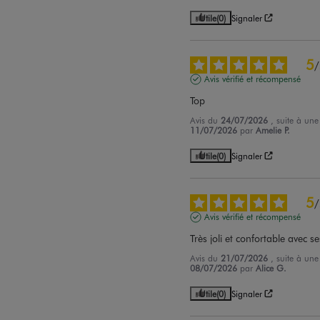
Utile
(0)
Signaler
5
/
Avis vérifié et récompensé
Top
Avis du
24/07/2026
, suite à un
11/07/2026
par
Amelie P.
Utile
(0)
Signaler
5
/
Avis vérifié et récompensé
Très joli et confortable avec s
Avis du
21/07/2026
, suite à un
08/07/2026
par
Alice G.
Utile
(0)
Signaler