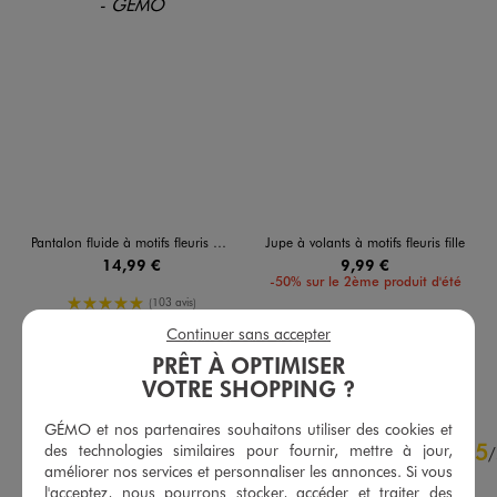
Pantalon fluide à motifs fleuris avec taille ajustable fille
Jupe à volants à motifs fleuris fille
14,99 €
9,99 €
-50% sur le 2ème produit d'été
5/5 de moyenne
(103 avis)
5/5 de moyenne
(63 avis)
Continuer sans accepter
PRÊT À OPTIMISER
AU PANIER
AU PANIER
AJOUTER
AJOUTER
VOTRE SHOPPING ?
GÉMO et nos partenaires souhaitons utiliser des cookies et
4.9
5
/
5
des technologies similaires pour fournir, mettre à jour,
/
améliorer nos services et personnaliser les annonces. Si vous
Avis vérifié et récompensé
l'acceptez, nous pourrons stocker, accéder et traiter des