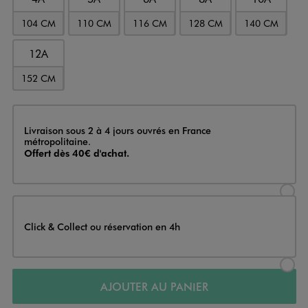
104 CM
110 CM
116 CM
128 CM
140 CM
12A
152 CM
Livraison
Livraison sous 2 à 4 jours ouvrés en France
métropolitaine.
Offert dès 40€ d'achat.
Sélectionner l’option de livraison
Click & Collect ou réservation en 4h
Sélectionner l’option de livraiso
AJOUTER AU PANIER