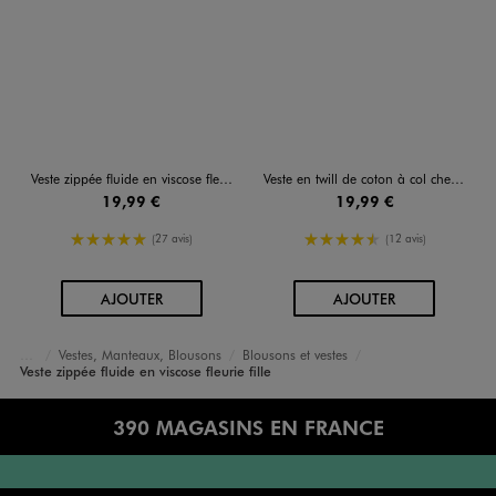
Veste zippée fluide en viscose fleurie fille
Veste en twill de coton à col chemise et poches plaquées fille
19,99 €
19,99 €
5/5 de moyenne
4.5/5 de moyenne
(27 avis)
(12 avis)
AU PANIER
AU PANIER
AJOUTER
AJOUTER
Vestes, Manteaux, Blousons
Blousons et vestes
Accueil
Fille
Vêtements
Veste zippée fluide en viscose fleurie fille
390 MAGASINS EN FRANCE