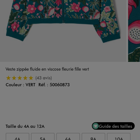
Veste zippée fluide en viscose fleurie fille vert
5/5 de moyenne
(43 avis)
Couleur :
VERT
Réf. :
50060873
Couleur
Choisissez votre Couleur
Taille du 4A au 12A
Guide des tailles
4A
5A
6A
8A
10A