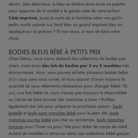
denim, bleu électrique, le bleu se décline dans toute sa palette
pour apporter de la variété à la garde-robe de votre enfant.
Côté imprimé
, jouez la carte de la fantaisie selon vos goûts :
petits motifs colorés sur fond bleu ou grand imprimé bleu en
appliqué sur la poitrine ? Et vice versa, à vous de faire votre
choix.
BODIES BLEUS BÉBÉ À PETITS PRIX
Chez Gémo, nous avons élaboré des collections de bodies pas
chers, mais aussi
des lots de bodies par 3 ou 5 modèles
très
économiques. Ainsi, vous pouvez acheter plusieurs bodies bébé
d’un coup sans vous ruiner, et vous assurer d’avoir toujours la
quantité de sous-vêtements nécessaires pour changer bébé ! Et,
oui, une fois bébé né, vous n’aurez pas toujours la disponibilité
ou l’envie de faire tourner des machines à laver ! Profitez
également des lots pour préparer la prochaine saison :
body
bretelle
et
body sans manches bébé
pour le plein été,
body
manches courtes bébé
pas cher au printemps,
body manches
longues
pour l’hiver ou pour l’été pour éviter les coups de soleil.
Autant de modèles à retrouver dans nos collections bébé garçon