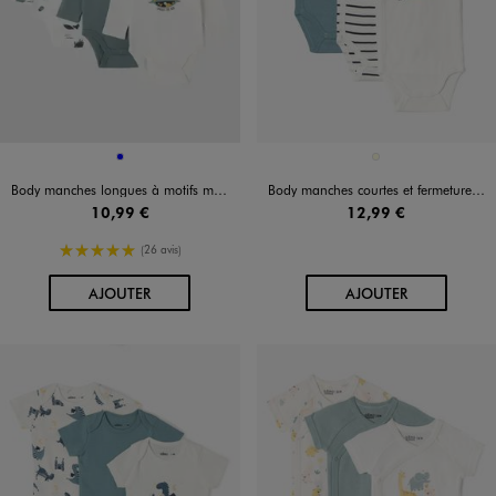
Disponible en 1 coloris
Disponible en 1 coloris
BLEU
ECRU
Body manches longues à motifs marins bébé garçon (lot de 3)
Body manches courtes et fermeture croisée devant bébé garçon (lot de 3)
10,99 €
12,99 €
5/5 de moyenne
(26 avis)
AU PANIER
AU PANIER
AJOUTER
AJOUTER