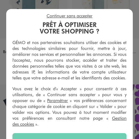
Continuer sans accepter
PRÊT À OPTIMISER
VOTRE SHOPPING ?
GÉMO et nos partenaires souhaitons utiliser des cookies et
Disponible en 1 coloris
Disponible en 1 coloris
ECRU
ECRU
des technologies similaires pour fournir, mettre à jour,
Body à manches courtes avec motifs dragons bébé garçon (lot de 3)
Bodies à manches courtes à motifs animaux de la jungle bébé (lot de 3)
améliorer nos services et personnaliser les annonces. Si vous
9,99 €
12,99 €
l'acceptez, nous pourrons stocker, accéder et traiter des
données personnelles telles que vos visites à ce site web, les
AU PANIER
AU PANIER
AJOUTER
AJOUTER
adresses IP, les informations de votre compte utilisateur
telles que votre adresse e-mail et les identifiants des cookies.
Vous avez le choix d'« Accepter » pour consentir à ces
utilisations, de « Continuer sans accepter » pour vous y
opposer ou de «
Paramétrer
» vos préférences concernant
chaque catégorie de cookie en cliquant sur « Valider » pour
valider vos options. Vous pouvez à tout moment modifier
vos préférences en consultant notre page «
Gestion
des cookies
».