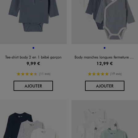
Disponible en 1 coloris
Disponible en 1 coloris
BLEU
BLEU
Tee-shirt body 2 en 1 bébé garçon
Body manches longues fermeture croisée bébé garçon (lot de 3)
9,99 €
12,99 €
4.5/5 de moyenne
5/5 de moyenne
(11 avis)
(19 avis)
AU PANIER
AU PANIER
AJOUTER
AJOUTER