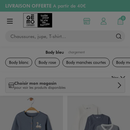
LIVRAISON OFFERTE
A partir de 40€
Aller au contenu principal
Aller à la navigation
RETRAIT ET LIVRAISON OFFERTE
en magasin
0
Choisir mon magasin
Mon compte
Mon pa
Afficher le menu
PAYEZ EN 3x SANS FRAIS
dès 50€
Chaussures, jupe, T-shirt…
Retours OFFERTS
pendant 30 jours
Body bleu
chargement
Naissance
Body blanc
Body rose
Body manches courtes
Body m
Trier
Choisir mon magasin
pour voir les produits disponibles