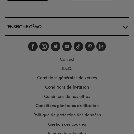
Goodays
L'ENSEIGNE GÉMO
Suivez-nous sur faceboo
Suivez-nous sur inst
Suivez-nous sur twi
Suivez-nous sur
Suivez-nous s
Suivez-nou
Suivez-
.
Contact
F.A.Q.
Conditions générales de ventes
Conditions de livraison
Conditions de nos offres
Conditions générales d'utilisation
Politique de protection des données
Gestion des cookies
Informations légales