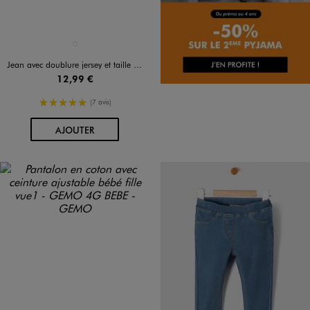
Disponible en 1 coloris
BLEU CLAIR
Jean avec doublure jersey et taille élastique bébé fille
12,99 €
5/5 de moyenne
(7 avis)
AU PANIER
AJOUTER