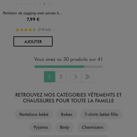
Disponible en 8 coloris
BEIGE STANDARD
BLEU CLAIR
MARRON STANDARD
MARRON VIF
MULTICOLORE
NAVY
ROSE
ROSE FONCE
Pantalon de jogging avec pinces bébé fille
7,99 €
4.5/5 de moyenne
(218 avis)
AU PANIER
AJOUTER
Vous avez vu 30 produits sur 41
1
2
Page suivante
Dernière page
RETROUVEZ NOS CATÉGORIES VÊTEMENTS ET
CHAUSSURES POUR TOUTE LA FAMILLE
Pantalons bébé
Robes
T-shirts bébé fille
Pyjama
Body
Chemisiers