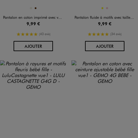
Disponible en 2 coloris
Disponible en 2 coloris
BEIGE
MARRON
JAUNE
ROSE
Pantalon en coton imprimé avec volants dans le bas bébé fille
Pantalon fluide à motifs avec taille élastique bébé fille
9,99 €
9,99 €
5/5 de moyenne
5/5 de moyenne
(43 avis)
(34 avis)
AU PANIER
AU PANIER
AJOUTER
AJOUTER