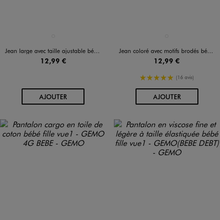
Disponible en 1 coloris
Disponible en 1 coloris
BLEU STANDARD
JAUNE CLAIR
Jean large avec taille ajustable bébé fille
Jean coloré avec motifs brodés bébé fille
12,99 €
12,99 €
5/5 de moyenne
(16 avis)
AU PANIER
AU PANIER
AJOUTER
AJOUTER