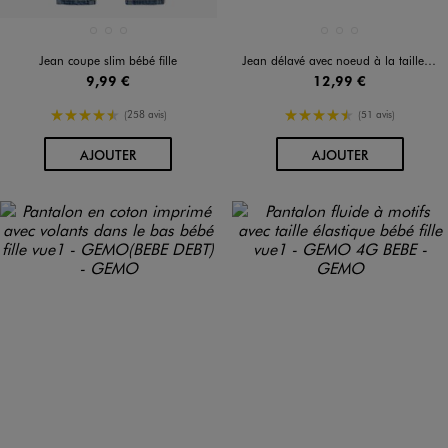
Disponible en 3 coloris
Disponible en 3 coloris
BLANC CHINE
BLEU STANDARD
BLEU VIF
BLEU CLAIR
BLEU STANDARD
BLEU VIF
Jean coupe slim bébé fille
Jean délavé avec noeud à la taille bébé fille
9,99 €
12,99 €
4.5/5 de moyenne
4.5/5 de moyenne
(258 avis)
(51 avis)
AU PANIER
AU PANIER
AJOUTER
AJOUTER