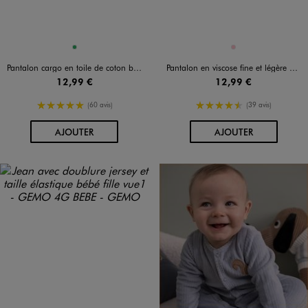
Disponible en 1 coloris
Disponible en 1 coloris
VERT
ROSE
Pantalon cargo en toile de coton bébé fille
Pantalon en viscose fine et légère à taille élastiquée bébé fille
12,99 €
12,99 €
5/5 de moyenne
4.5/5 de moyenne
(60 avis)
(39 avis)
AU PANIER
AU PANIER
AJOUTER
AJOUTER