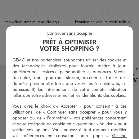
Disponible en 2 coloris
Disponible en 2 coloris
BLEU CLAIR
BLEU STANDARD
ECRU
VERT STANDARD
Jean délavé avec ceinture élastique bébé fille
Pantalon en velours côtelé taille ajustable bébé fille
9,99 €
12,99 €
Continuer sans accepter
5/5 de moyenne
4.5/5 de moyenne
(113 avis)
(5 avis)
PRÊT À OPTIMISER
VOTRE SHOPPING ?
AU PANIER
AU PANIER
AJOUTER
AJOUTER
GÉMO et nos partenaires souhaitons utiliser des cookies et
des technologies similaires pour fournir, mettre à jour,
améliorer nos services et personnaliser les annonces. Si vous
l'acceptez, nous pourrons stocker, accéder et traiter des
données personnelles telles que vos visites à ce site web, les
adresses IP, les informations de votre compte utilisateur
telles que votre adresse e-mail et les identifiants des cookies.
Vous avez le choix d'« Accepter » pour consentir à ces
utilisations, de « Continuer sans accepter » pour vous y
opposer ou de «
Paramétrer
» vos préférences concernant
chaque catégorie de cookie en cliquant sur « Valider » pour
valider vos options. Vous pouvez à tout moment modifier
vos préférences en consultant notre page «
Gestion