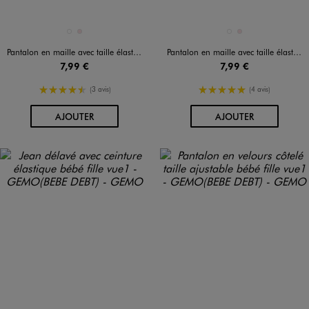
Disponible en 2 coloris
Disponible en 2 coloris
BLEU FONCE
ROSE CLAIR
BLEU FONCE
ROSE CLAIR
Pantalon en maille avec taille élastique et revers bébé fille
Pantalon en maille avec taille élastique et revers bébé fille
7,99 €
7,99 €
4.5/5 de moyenne
5/5 de moyenne
(3 avis)
(4 avis)
AU PANIER
AU PANIER
AJOUTER
AJOUTER