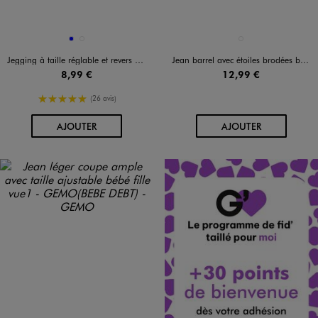
Disponible en 2 coloris
Disponible en 1 coloris
BLEU
BLEU STANDARD
BLEU STANDARD
Jegging à taille réglable et revers bébé fille
Jean barrel avec étoiles brodées bébé fille
8,99 €
12,99 €
5/5 de moyenne
(26 avis)
AU PANIER
AU PANIER
AJOUTER
AJOUTER