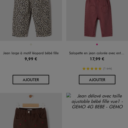
Disponible en 1 coloris
Disponible en 1 coloris
BEIGE
ROSE FONCE
Jean large à motif léopard bébé fille
Salopette en jean colorée avec entrejambe zippé bébé fille
9,99 €
17,99 €
5/5 de moyenne
(1 avis)
AU PANIER
AU PANIER
AJOUTER
AJOUTER