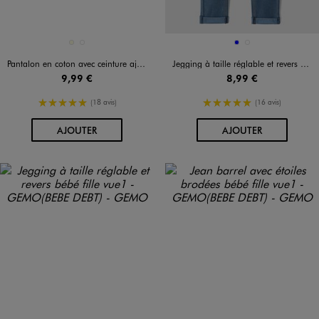
Disponible en 2 coloris
Disponible en 2 coloris
ECRU
VERT CLAIR
BLEU
BLEU STANDARD
Pantalon en coton avec ceinture ajustable bébé fille
Jegging à taille réglable et revers bébé fille
9,99 €
8,99 €
5/5 de moyenne
5/5 de moyenne
(18 avis)
(16 avis)
AU PANIER
AU PANIER
AJOUTER
AJOUTER