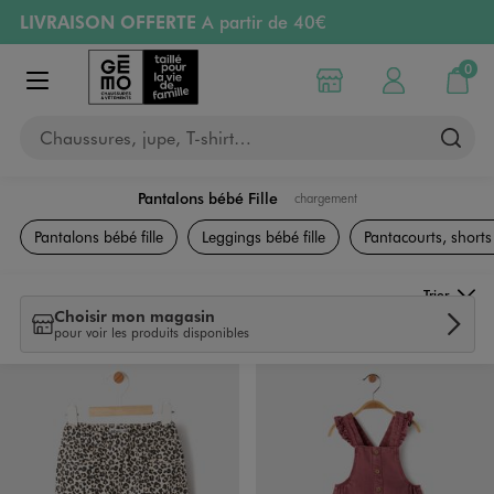
LIVRAISON OFFERTE
A partir de 40€
Aller au contenu principal
Aller à la navigation
RETRAIT ET LIVRAISON OFFERTE
en magasin
0
Choisir mon magasin
Mon compte
Mon pa
Afficher le menu
PAYEZ EN 3x SANS FRAIS
dès 50€
Chaussures, jupe, T-shirt…
Retours OFFERTS
pendant 30 jours
Pantalons bébé Fille
chargement
Vêtements Fille
Pantalons bébé fille
Leggings bébé fille
Pantacourts, shorts
Trier
Choisir mon magasin
pour voir les produits disponibles