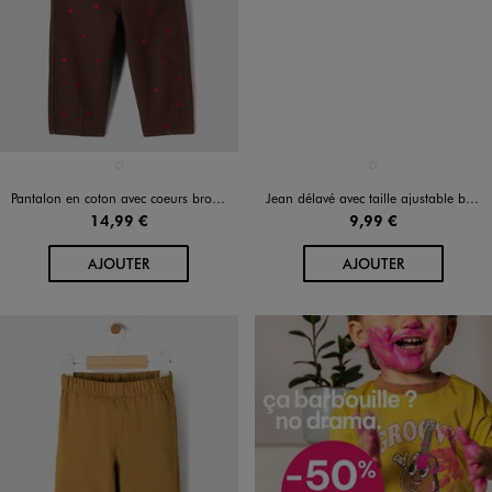
Disponible en 1 coloris
Disponible en 1 coloris
MARRON FONCE
GRIS STANDARD
Pantalon en coton avec coeurs brodés et taille ajustable bébé fille
Jean délavé avec taille ajustable bébé fille
14,99 €
9,99 €
AU PANIER
AU PANIER
AJOUTER
AJOUTER