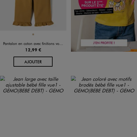
Disponible en 1 coloris
OCRE
Pantalon en coton avec finitions volantées bébé fille
12,99 €
AU PANIER
AJOUTER