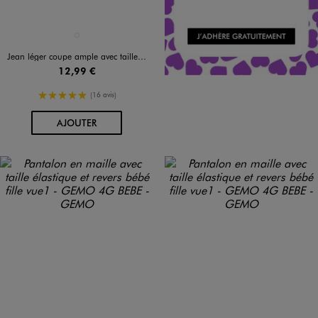
Disponible en 1 coloris
BLEU CLAIR
Jean léger coupe ample avec taille ajustable bébé fille
12,99 €
5/5 de moyenne
(16 avis)
AU PANIER
AJOUTER