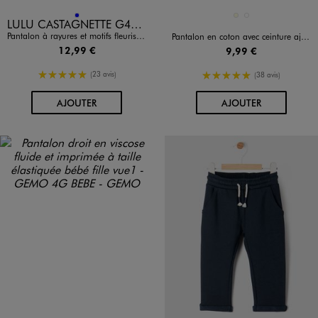
Disponible en 1 coloris
Disponible en 2 coloris
BLEU
ECRU
VERT CLAIR
LULU CASTAGNETTE G4G D
Pantalon à rayures et motifs fleuris bébé fille - LuluCastagnette
Pantalon en coton avec ceinture ajustable bébé fille
12,99 €
9,99 €
5/5 de moyenne
5/5 de moyenne
(23 avis)
(38 avis)
AU PANIER
AU PANIER
AJOUTER
AJOUTER