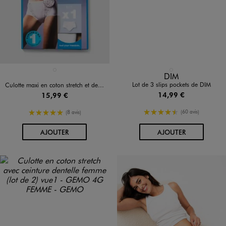
Disponible en 1 coloris
Disponible en 1 coloris
BLANC STANDARD
NOIR STANDARD
DIM
Lot de 3 slips pockets de DIM
Culotte maxi en coton stretch et dentelle femme - Sloggi
14,99 €
15,99 €
4.5/5 de moyenne
5/5 de moyenne
(60 avis)
(8 avis)
AU PANIER
AU PANIER
AJOUTER
AJOUTER