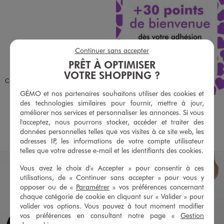
Continuer sans accepter
PRÊT À OPTIMISER
Disponible en 4 coloris
BLEU MARINE
BLEU STANDARD
ECRU
ROSE FONCE
LULUCASTAGNETTE
VOTRE SHOPPING ?
Culotte en maille côtelée avec dentelle femme - LuluCastagnette
8,99 €
GÉMO et nos partenaires souhaitons utiliser des cookies et
des technologies similaires pour fournir, mettre à jour,
4.5/5 de moyenne
(31 avis)
améliorer nos services et personnaliser les annonces. Si vous
l'acceptez, nous pourrons stocker, accéder et traiter des
AU PANIER
AJOUTER
données personnelles telles que vos visites à ce site web, les
adresses IP, les informations de votre compte utilisateur
telles que votre adresse e-mail et les identifiants des cookies.
Vous avez le choix d'« Accepter » pour consentir à ces
utilisations, de « Continuer sans accepter » pour vous y
opposer ou de «
Paramétrer
» vos préférences concernant
chaque catégorie de cookie en cliquant sur « Valider » pour
valider vos options. Vous pouvez à tout moment modifier
vos préférences en consultant notre page «
Gestion