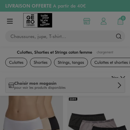
LIVRAISON OFFERTE
A partir de 40€
Aller au contenu principal
Aller à la navigation
RETRAIT ET LIVRAISON OFFERTE
en magasin
0
Choisir mon magasin
Mon compte
Mon pa
Afficher le menu
PAYEZ EN 3x SANS FRAIS
dès 50€
Chaussures, jupe, T-shirt…
Retours OFFERTS
pendant 30 jours
Culottes, Shorties et Strings coton femme
chargement
Lingerie
Culottes
Shorties
Strings, tangas
Culottes et shorties i
Trier
Choisir mon magasin
pour voir les produits disponibles