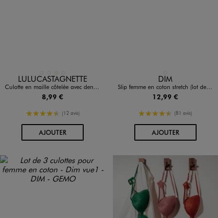
Disponible en 4 coloris
Disponible en 1 coloris
BLEU MARINE
BLEU STANDARD
ECRU
ROSE FONCE
BLANC STANDARD
LULUCASTAGNETTE
DIM
Culotte en maille côtelée avec dentelle femme - LuluCastagnette
Slip femme en coton stretch (lot de 3) - Dim
8,99 €
12,99 €
4.5/5 de moyenne
4.5/5 de moyenne
(12 avis)
(81 avis)
AU PANIER
AU PANIER
AJOUTER
AJOUTER