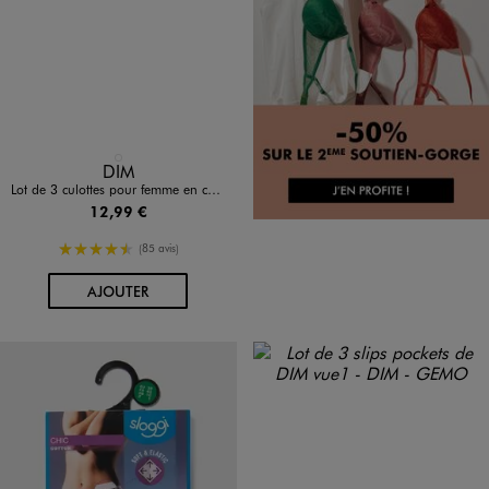
Disponible en 1 coloris
NOIR STANDARD
DIM
Lot de 3 culottes pour femme en coton - Dim
12,99 €
4.5/5 de moyenne
(85 avis)
AU PANIER
AJOUTER