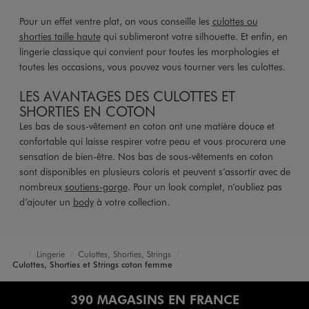
Pour un effet ventre plat, on vous conseille les
culottes ou
shorties taille haute
qui sublimeront votre silhouette. Et enfin, en
lingerie classique qui convient pour toutes les morphologies et
toutes les occasions, vous pouvez vous tourner vers les culottes.
LES AVANTAGES DES CULOTTES ET
SHORTIES EN COTON
Les bas de sous-vêtement en coton ont une matière douce et
confortable qui laisse respirer votre peau et vous procurera une
sensation de bien-être. Nos bas de sous-vêtements en coton
sont disponibles en plusieurs coloris et peuvent s’assortir avec de
nombreux
soutiens-gorge
. Pour un look complet, n’oubliez pas
d’ajouter un
body
à votre collection.
Lingerie
Culottes, Shorties, Strings
Accueil
Femme
Culottes, Shorties et Strings coton femme
390 MAGASINS EN FRANCE