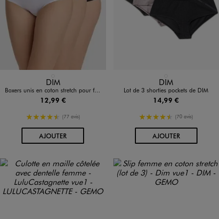
Disponible en 1 coloris
Disponible en 1 coloris
BLANC STANDARD
NOIR STANDARD
DIM
DIM
Boxers unis en coton stretch pour femme (lot de 3) - Dim
Lot de 3 shorties pockets de DIM
12,99 €
14,99 €
4.5/5 de moyenne
4.5/5 de moyenne
(77 avis)
(70 avis)
AU PANIER
AU PANIER
AJOUTER
AJOUTER