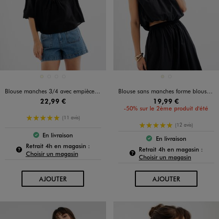
Disponible en 4 coloris
Disponible en 2 coloris
ECRU
MARRON STANDARD
NOIR STANDARD
VERT STANDARD
BEIGE
NOIR STANDARD
Blouse manches 3/4 avec empiècement brodé femme
Blouse sans manches forme blousante femme
22,99 €
19,99 €
-50% sur le 2ème produit d'été
5/5 de moyenne
(11 avis)
5/5 de moyenne
(12 avis)
En livraison
Le produit est disponible :
En livraison
Le produit est dispo
Pour connaître la disponibilité de ce produit :
Retrait 4h en magasin :
Pour c
Retrait 4h en magasin :
Choisir un magasin
Choisir un magasin
AU PANIER
AU PANIER
AJOUTER
AJOUTER