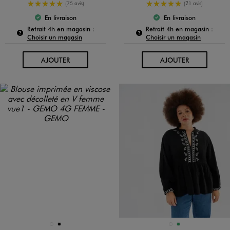
5/5 de moyenne
5/5 de moyenne
(75 avis)
(21 avis)
En livraison
En livraison
Le produit est disponible :
Le produit est dispo
Pour connaître la disponibilité de ce produit :
Pour c
Retrait 4h en magasin :
Retrait 4h en magasin :
Choisir un magasin
Choisir un magasin
AU PANIER
AU PANIER
AJOUTER
AJOUTER
Disponible en 2 coloris
Disponible en 2 coloris
BLEU CHINE
NOIR
NOIR STANDARD
VERT