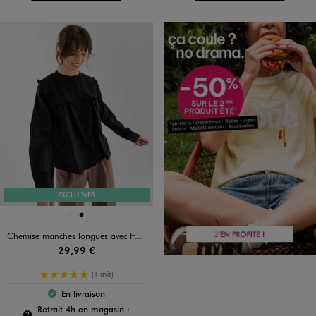
EXCLU WEB
Disponible en 2 coloris
BLANC
NOIR
Chemise manches longues avec fronces femme
29,99 €
5/5 de moyenne
(1 avis)
En livraison
Le produit est disponible :
Pour connaître la disponibilité de ce produit :
Retrait 4h en magasin :