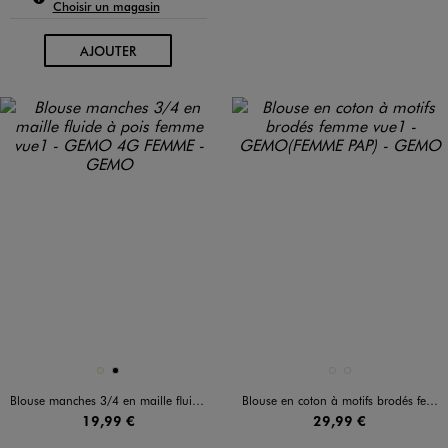
Choisir un magasin
AU PANIER
AJOUTER
Disponible en 2 coloris
Disponible en 2 coloris
ECRU
NOIR
KAKI STANDARD
NOIR STANDARD
Blouse manches 3/4 en maille fluide à pois femme
Blouse en coton à motifs brodés femme
19,99 €
29,99 €