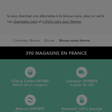
Si vous cherchez une alternative à la blouse noire, jetez un œil à
nos
chemisiers noirs
et
t-shirts noirs pour femme
.
Chemisiers, Blouses
Blouses
Blouses noires femme
Accueil
Femme
Vêtements
390 MAGASINS EN FRANCE
Click & Collect OFFERT
Livraison OFFERTE
Retrait 4h en magasin
A partir de 40€
Retours OFFERTS
Paiement 100% sécurisé