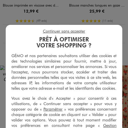
Blouse imprimée en viscose avec décolleté en V femme
Blouse manches longues en gaze de coton brodé femme grande taille
12,99 €
25,99 €
4.5/5 de moyenne
5/5 de moyenne
(49 avis)
(11 avis)
En livraison
En livraison
Continuer sans accepter
Le produit est disponible :
Le produit est dispo
Pour connaître la disponibilité de ce produit :
Pour c
Retrait 4h en magasin :
Retrait 4h en magasin :
PRÊT À OPTIMISER
Choisir un magasin
Choisir un magasin
VOTRE SHOPPING ?
AU PANIER
AU PANIER
AJOUTER
AJOUTER
GÉMO et nos partenaires souhaitons utiliser des cookies et
des technologies similaires pour fournir, mettre à jour,
améliorer nos services et personnaliser les annonces. Si vous
l'acceptez, nous pourrons stocker, accéder et traiter des
données personnelles telles que vos visites à ce site web, les
adresses IP, les informations de votre compte utilisateur
telles que votre adresse e-mail et les identifiants des cookies.
Vous avez le choix d'« Accepter » pour consentir à ces
utilisations, de « Continuer sans accepter » pour vous y
opposer ou de «
Paramétrer
» vos préférences concernant
chaque catégorie de cookie en cliquant sur « Valider » pour
valider vos options. Vous pouvez à tout moment modifier
vos préférences en consultant notre page «
Gestion