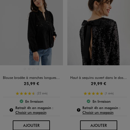
Disponible en 4 coloris
Disponible en 1 coloris
BLANC STANDARD
BLEU STANDARD
MARRON FONCE
NOIR STANDARD
NOIR STANDARD
Blouse brodée à manches longues femme
Haut à sequins ouvert dans le dos femme
25,99 €
29,99 €
4.5/5 de moyenne
5/5 de moyenne
(22 avis)
(1 avis)
En livraison
En livraison
Le produit est disponible :
Le produit est dispo
Pour connaître la disponibilité de ce produit :
Pour c
Retrait 4h en magasin :
Retrait 4h en magasin :
Choisir un magasin
Choisir un magasin
AU PANIER
AU PANIER
AJOUTER
AJOUTER