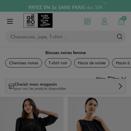
PAYEZ EN 3x SANS FRAIS
dès 50€
Aller au contenu principal
Aller à la navigation
Retours OFFERTS
pendant 30 jours
LIVRAISON OFFERTE
A partir de 40€
0
Choisir mon magasin
Mon compte
Mon pa
Afficher le menu
Chaussures, jupe, T-shirt…
Blouses noires femme
Vêtements
Chemises noires
T-shirt noir
Hauts de soirée
Hauts à p
Filtrer
Trier
Choisir mon magasin
pour voir les produits disponibles