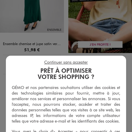
Ensemble chemise et jupe satin vert pour femme
51,98 €
En livraison
Le produit n’est pas disponible :
Continuer sans accepter
Pour connaître la disponibilité de ce produit :
Retrait 4h en magasin :
PRÊT À OPTIMISER
Choisir un magasin
VOTRE SHOPPING ?
GÉMO et nos partenaires souhaitons utiliser des cookies et
des technologies similaires pour fournir, mettre à jour,
RETROUVEZ NOS CATÉGORIES VÊTEMENTS ET
améliorer nos services et personnaliser les annonces. Si vous
CHAUSSURES POUR TOUTE LA FAMILLE
l'acceptez, nous pourrons stocker, accéder et traiter des
données personnelles telles que vos visites à ce site web, les
Tenue de cérémonie femme
adresses IP, les informations de votre compte utilisateur
telles que votre adresse e-mail et les identifiants des cookies.
Tenue de fête femme
Chemises vertes
Vous avez le choix d'« Accepter » pour consentir à ces