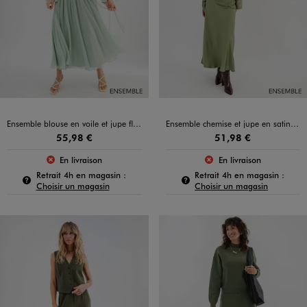
Ensemble blouse en voile et jupe fluide pour femme
Ensemble chemise et jupe en satin kaki pour femme
55,98 €
51,98 €
En livraison
En livraison
Le produit n’est pas disponible :
Le produit n’est pas
Pour connaître la disponibilité de ce produit :
Pour c
Retrait 4h en magasin :
Retrait 4h en magasin :
Choisir un magasin
Choisir un magasin