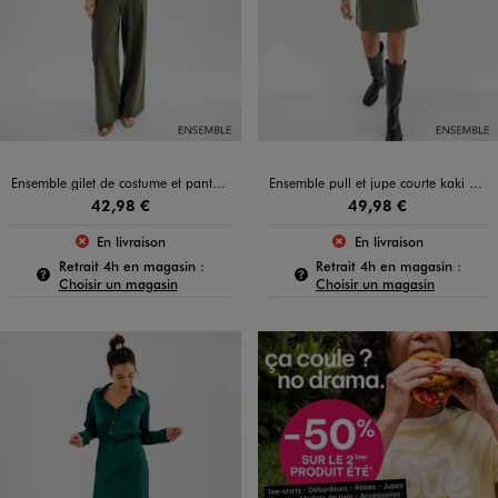
Ensemble gilet de costume et pantalon fluide kaki pour femme
Ensemble pull et jupe courte kaki pour femme
42,98 €
49,98 €
En livraison
En livraison
Le produit n’est pas disponible :
Le produit n’est pas
Pour connaître la disponibilité de ce produit :
Pour c
Retrait 4h en magasin :
Retrait 4h en magasin :
Choisir un magasin
Choisir un magasin