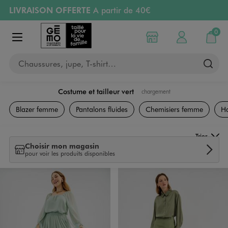
LIVRAISON OFFERTE
A partir de 40€
Aller au contenu principal
Aller à la navigation
RETRAIT ET LIVRAISON OFFERTE
en magasin
0
Choisir mon magasin
Mon compte
Mon pa
Afficher le menu
PAYEZ EN 3x SANS FRAIS
dès 50€
Chaussures, jupe, T-shirt…
Retours OFFERTS
pendant 30 jours
Costume et tailleur vert
chargement
Vêtements
Blazer femme
Pantalons fluides
Chemisiers femme
Ha
Trier
Choisir mon magasin
pour voir les produits disponibles