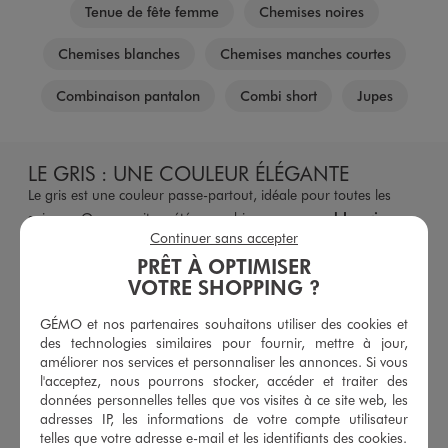
Tenue de fête femme
Chemises noires
Chemises blanches
Chemises manches courtes
Combinaison pantalon
Combi short
Jupes
LE GRIS : UNE COULEUR ÉLÉGANTE
Le gris est une couleur passe-partout, idéale pour toutes les
saisons. Que ce soit en été ou en hiver, un
ensemble gris
Continuer sans accepter
femme
s'adapte parfaitement à toutes les occasions. Souvent
PRÊT À OPTIMISER
associé aux tenues chic, le gris peut être porté en total look ou
VOTRE SHOPPING ?
dépareillé avec des pièces blanches ou noires, créant ainsi des
tenues élégantes et sophistiquées.
GÉMO et nos partenaires souhaitons utiliser des cookies et
des technologies similaires pour fournir, mettre à jour,
Pour un look estival, optez pour un ensemble jupe ou pantalon
améliorer nos services et personnaliser les annonces. Si vous
large avec un haut léger. En hiver, un tailleur gris ou un
l'acceptez, nous pourrons stocker, accéder et traiter des
ensemble blazer pantalon vous assurera une allure
données personnelles telles que vos visites à ce site web, les
professionnelle et tendance. Le gris se marie parfaitement avec
adresses IP, les informations de votre compte utilisateur
des accessoires argentés ou noirs, ajoutant une touche de
telles que votre adresse e-mail et les identifiants des cookies.