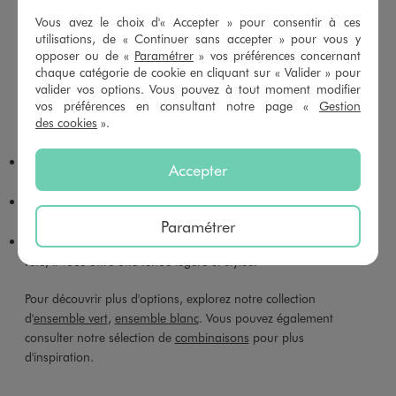
raffinement à votre tenue.
Vous avez le choix d'« Accepter » pour consentir à ces
utilisations, de « Continuer sans accepter » pour vous y
LES DIFFÉRENTS TYPES D'ENSEMBLES GRIS
opposer ou de «
Paramétrer
» vos préférences concernant
FEMME
chaque catégorie de cookie en cliquant sur « Valider » pour
Les
ensembles
sont super pratiques pour ne pas se prendre la
valider vos options. Vous pouvez à tout moment modifier
tête à savoir quoi mettre. Voici quelques types d'ensembles pour
vos préférences en consultant notre page «
Gestion
des cookies
».
toutes les occasions :
Le tailleur
: Parfait pour la garde-robe professionnelle, il vous
Accepter
donne une allure élégante et sérieuse.
L'ensemble blazer pantalon
: Adoptez-le pour suivre la
tendance working women. Il est à la fois chic et confortable.
Paramétrer
L'ensemble jupe ou pantalon large avec haut
: Idéal pour
l'été, il vous offre une tenue légère et stylée.
Pour découvrir plus d'options, explorez notre collection
d'
ensemble vert
,
ensemble blanc
. Vous pouvez également
consulter notre sélection de
combinaisons
pour plus
d'inspiration.