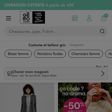
LIVRAISON OFFERTE
A partir de 40€
Aller au contenu principal
Aller à la navigation
RETRAIT ET LIVRAISON OFFERTE
en magasin
0
Choisir mon magasin
Mon compte
Mon pa
Afficher le menu
PAYEZ EN 3x SANS FRAIS
dès 50€
Chaussures, jupe, T-shirt…
Retours OFFERTS
pendant 30 jours
Costume et tailleur gris
chargement
Vêtements
Blazer femme
Pantalons fluides
Chemisiers femme
Ha
Trier
Choisir mon magasin
pour voir les produits disponibles