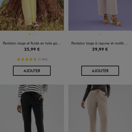
Disponible en 2 coloris
Disponible en 1 coloris
JAUNE
JAUNE STANDARD
BEIGE
Pantalon large et fluide en toile gaufrée femme
Pantalon large à rayures et motifs fleuris femme
25,99 €
29,99 €
5/5 de moyenne
(1 avis)
AU PANIER
AU PANIER
AJOUTER
AJOUTER