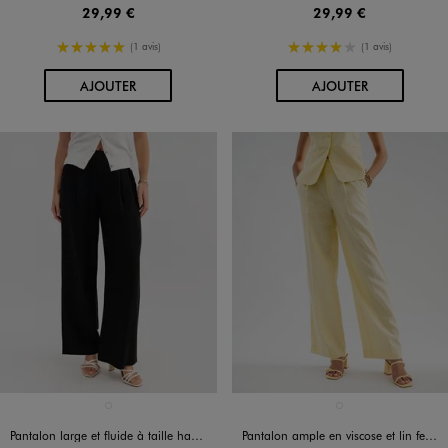
29,99 €
29,99 €
5/5 de moyenne
4/5 de moyenne
(1 avis)
(1 avis)
AU PANIER
AU PANIER
AJOUTER
AJOUTER
Disponible en 1 coloris
Disponible en 1 coloris
NOIR STANDARD
JAUNE CLAIR
Pantalon large et fluide à taille haute femme
Pantalon ample en viscose et lin femme