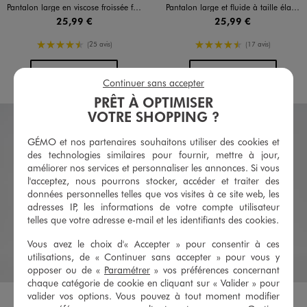
Pantalon large en viscose froissée femme
Pantalon large et fluide à taille élastiquée et liens à nouer femme
25,99 €
25,99 €
4.5/5 de moyenne
4.5/5 de moyenne
(25 avis)
(17 avis)
AU PANIER
AU PANIER
AJOUTER
AJOUTER
Continuer sans accepter
PRÊT À OPTIMISER
VOTRE SHOPPING ?
GÉMO et nos partenaires souhaitons utiliser des cookies et
des technologies similaires pour fournir, mettre à jour,
améliorer nos services et personnaliser les annonces. Si vous
l'acceptez, nous pourrons stocker, accéder et traiter des
données personnelles telles que vos visites à ce site web, les
adresses IP, les informations de votre compte utilisateur
telles que votre adresse e-mail et les identifiants des cookies.
Vous avez le choix d'« Accepter » pour consentir à ces
utilisations, de « Continuer sans accepter » pour vous y
opposer ou de «
Paramétrer
» vos préférences concernant
chaque catégorie de cookie en cliquant sur « Valider » pour
Disponible en 6 coloris
Disponible en 6 coloris
BLEU
JAUNE
MARRON
NOIR STANDARD
ORANGE FONCE
VERT FONCE
BLEU
JAUNE
MARRON
NOIR STANDARD
ORANGE FONCE
VERT FONCE
valider vos options. Vous pouvez à tout moment modifier