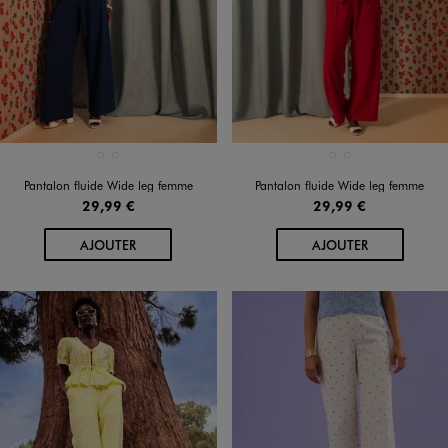
Disponible en 2 coloris
Disponible en 2 coloris
BLEU MARINE
ROUGE STANDARD
BLEU MARINE
ROUGE STANDARD
Pantalon fluide Wide leg femme
Pantalon fluide Wide leg femme
29,99 €
29,99 €
AU PANIER
AU PANIER
AJOUTER
AJOUTER