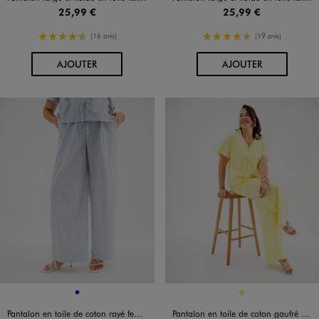
25,99 €
25,99 €
4.5/5 de moyenne
4.5/5 de moyenne
(16 avis)
(19 avis)
AU PANIER
AU PANIER
AJOUTER
AJOUTER
Disponible en 1 coloris
Disponible en 1 coloris
BLEU
JAUNE
Pantalon en toile de coton rayé femme grande taille
Pantalon en toile de coton gaufré à carreaux vichy femme grande taille