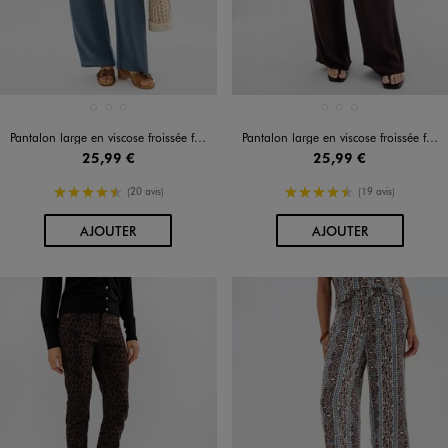
Disponible en 3 coloris
Disponible en 3 coloris
BLEU FONCE
MARRON FONCE
ROUGE FONCE
BLEU FONCE
MARRON FONCE
ROUGE FONCE
Pantalon large en viscose froissée femme
Pantalon large en viscose froissée femme
25,99 €
25,99 €
4.5/5 de moyenne
4.5/5 de moyenne
(20 avis)
(19 avis)
AU PANIER
AU PANIER
AJOUTER
AJOUTER