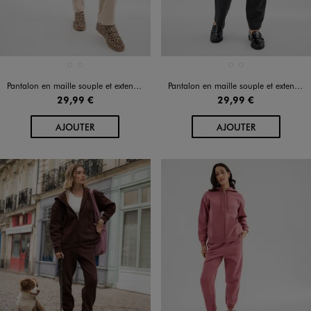
Disponible en 2 coloris
Disponible en 2 coloris
BLANC CHINE
NOIR CHINE
BLANC CHINE
NOIR CHINE
Pantalon en maille souple et extensible femme grande taille
Pantalon en maille souple et extensible femme grande taille
29,99 €
29,99 €
AU PANIER
AU PANIER
AJOUTER
AJOUTER