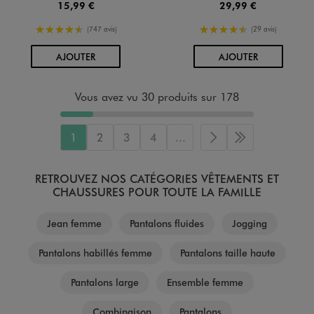
15,99 €
29,99 €
4.5/5 de moyenne
4.5/5 de moyenne
(747 avis)
(29 avis)
AU PANIER
AU PANIER
AJOUTER
AJOUTER
Vous avez vu 30 produits sur 178
1
2
3
4
...
Page suivante
Dernière page
RETROUVEZ NOS CATÉGORIES VÊTEMENTS ET
CHAUSSURES POUR TOUTE LA FAMILLE
Jean femme
Pantalons fluides
Jogging
Pantalons habillés femme
Pantalons taille haute
Pantalons large
Ensemble femme
Combinaison
Pantalons