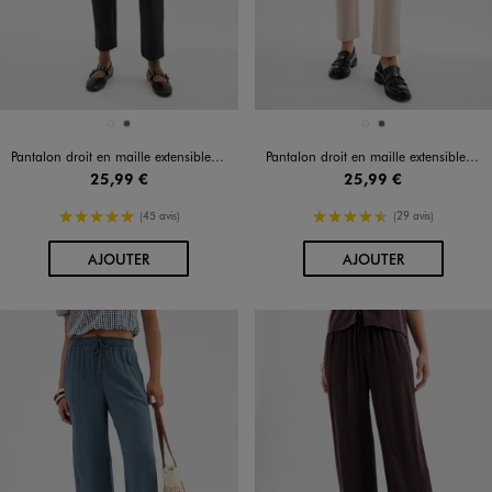
Disponible en 2 coloris
Disponible en 2 coloris
ECRU
GRIS FONCE
ECRU
GRIS FONCE
Pantalon droit en maille extensible à chevrons femme
Pantalon droit en maille extensible à chevrons femme
25,99 €
25,99 €
5/5 de moyenne
4.5/5 de moyenne
(45 avis)
(29 avis)
AU PANIER
AU PANIER
AJOUTER
AJOUTER