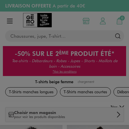
LIVRAISON OFFERTE
A partir de 40€
Aller au contenu principal
Aller à la navigation
RETRAIT ET LIVRAISON OFFERTE
en magasin
0
Choisir mon magasin
Mon compte
Mon pa
Afficher le menu
PAYEZ EN 3x SANS FRAIS
dès 50€
Chaussures, jupe, T-shirt…
Retours OFFERTS
pendant 30 jours
-50%
SUR LE 2
PRODUIT ÉTÉ*
ÈME
Tee-shirts - Débardeurs - Robes - Jupes - Shorts - Maillots de
bain - Accessoires
*Voir les conditions
T-shirts beige femme
chargement
Vêtements
T-Shirts manches longues
T-Shirts manches courtes
Débar
Trier
Choisir mon magasin
pour voir les produits disponibles