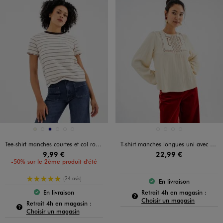
Disponible en 6 coloris
Disponible en 4 coloris
BEIGE
KAKI STANDARD
MARINE
MARRON FONCE
ROSE STANDARD
ROUGE FONCE
BEIGE CLAIR
BLEU FONCE
KAKI STANDARD
NOIR STANDARD
Tee-shirt manches courtes et col rond en coton résistant femme
T-shirt manches longues uni avec plastron brodé femme
9,99 €
22,99 €
-50% sur le 2ème produit d'été
5/5 de moyenne
(24 avis)
En livraison
Le produit est dispo
Pour c
Retrait 4h en magasin :
En livraison
Le produit est disponible :
Choisir un magasin
Pour connaître la disponibilité de ce produit :
Retrait 4h en magasin :
Choisir un magasin