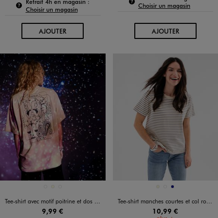
Pour connaître la disponibilité de ce produit :
Retrait 4h en magasin :
Choisir un magasin
Choisir un magasin
AU PANIER
AU PANIER
AJOUTER
AJOUTER
Disponible en 3 coloris
Disponible en 3 coloris
BEIGE FONCE
ECRU
NOIR STANDARD
BEIGE
BLANC
MARINE
Tee-shirt avec motif poitrine et dos mixte
Tee-shirt manches courtes et col rond rayé en coton résistant femme
9,99 €
10,99 €