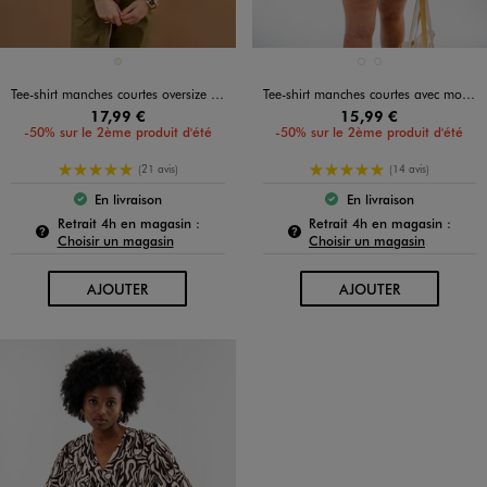
Disponible en 1 coloris
Disponible en 2 coloris
BEIGE
BEIGE CLAIR
JAUNE FONCE
Tee-shirt manches courtes oversize en jersey épais femme
Tee-shirt manches courtes avec motifs femme grande taille
17,99 €
15,99 €
-50% sur le 2ème produit d'été
-50% sur le 2ème produit d'été
5/5 de moyenne
5/5 de moyenne
(21 avis)
(14 avis)
En livraison
En livraison
Le produit est disponible :
Le produit est dispo
Pour connaître la disponibilité de ce produit :
Pour c
Retrait 4h en magasin :
Retrait 4h en magasin :
Choisir un magasin
Choisir un magasin
AU PANIER
AU PANIER
AJOUTER
AJOUTER