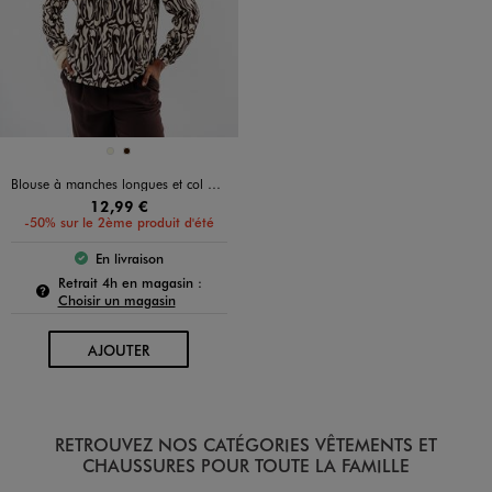
Disponible en 2 coloris
BEIGE
MARRON FONCE
Blouse à manches longues et col V imprimée femme
12,99 €
-50% sur le 2ème produit d'été
En livraison
Le produit est disponible :
Pour connaître la disponibilité de ce produit :
Retrait 4h en magasin :
Choisir un magasin
AU PANIER
AJOUTER
RETROUVEZ NOS CATÉGORIES VÊTEMENTS ET
CHAUSSURES POUR TOUTE LA FAMILLE