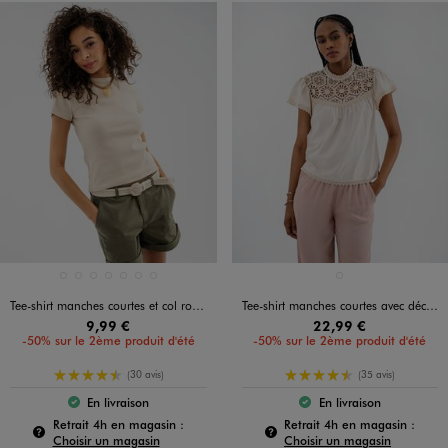
Disponible en 7 coloris
Disponible en 1 coloris
BEIGE CLAIR
BLANC CHINE
BLEU STANDARD
JAUNE CLAIR
MARRON STANDARD
NOIR STANDARD
VERT CLAIR
BEIGE CLAIR
Tee-shirt manches courtes et col rond en maille côtelée femme
Tee-shirt manches courtes avec décolleté en dentelle femme
9,99 €
22,99 €
-50% sur le 2ème produit d'été
-50% sur le 2ème produit d'été
4.5/5 de moyenne
4.5/5 de moyenne
(30 avis)
(35 avis)
En livraison
En livraison
Le produit est disponible :
Le produit est dispo
Pour connaître la disponibilité de ce produit :
Pour c
Retrait 4h en magasin :
Retrait 4h en magasin :
Choisir un magasin
Choisir un magasin