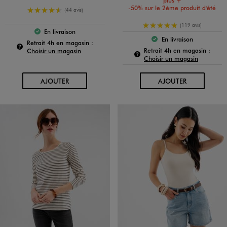
plus +
-50% sur le 2ème produit d'été
4.5/5 de moyenne
(44 avis)
5/5 de moyenne
(119 avis)
En livraison
Le produit est disponible :
En livraison
Pour connaître la disponibilité de ce produit :
Le produit est dispo
Retrait 4h en magasin :
Pour c
Retrait 4h en magasin :
Choisir un magasin
Choisir un magasin
AU PANIER
AU PANIER
AJOUTER
AJOUTER