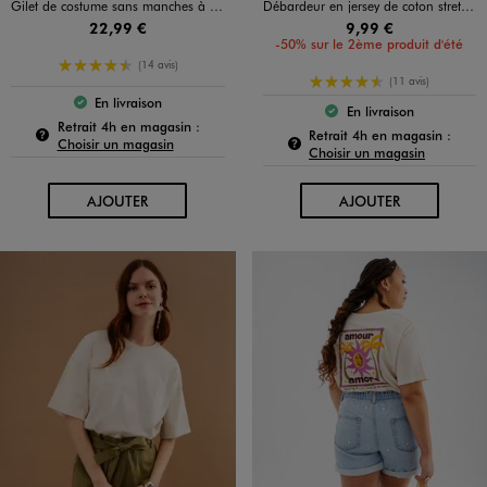
Gilet de costume sans manches à boutons dorés femme
Débardeur en jersey de coton stretch à bretelle bijou femme
22,99 €
9,99 €
-50% sur le 2ème produit d'été
4.5/5 de moyenne
(14 avis)
4.5/5 de moyenne
(11 avis)
En livraison
Le produit est disponible :
En livraison
Le produit est dispo
Pour connaître la disponibilité de ce produit :
Retrait 4h en magasin :
Pour c
Retrait 4h en magasin :
Choisir un magasin
Choisir un magasin
AU PANIER
AU PANIER
AJOUTER
AJOUTER