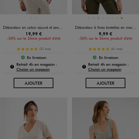
Disponible en 2 coloris
Disponible en 8 coloris
BEIGE CLAIR
NOIR STANDARD
ECRU
ECRU
KAKI
KAKI STANDARD
MARRON STANDARD
NAVY
NOIR STANDARD
ORANGE
Débardeur en coton ajouré et jersey femme
Débardeur à fines bretelles en maille texturée et broderies femme
19,99 €
9,99 €
-50% sur le 2ème produit d'été
-50% sur le 2ème produit d'été
5/5 de moyenne
5/5 de moyenne
(37 avis)
(61 avis)
En livraison
En livraison
Le produit est disponible :
Le produit est dispo
Pour connaître la disponibilité de ce produit :
Pour c
Retrait 4h en magasin :
Retrait 4h en magasin :
Choisir un magasin
Choisir un magasin
AU PANIER
AU PANIER
AJOUTER
AJOUTER