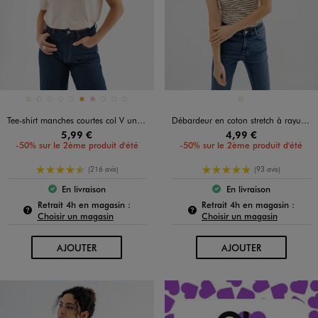
Disponible en 10 coloris
Disponible en 1 coloris
BEIGE
BLANC STANDARD
BLEU STANDARD
KAKI STANDARD
NOIR STANDARD
ORANGE
ROSE
ROSE STANDARD
ROSE VIF
VERT STANDARD
BEIGE
Tee-shirt manches courtes col V uni en coton femme
Débardeur en coton stretch à rayures femme
5,99 €
4,99 €
-50% sur le 2ème produit d'été
-50% sur le 2ème produit d'été
4.5/5 de moyenne
5/5 de moyenne
(216 avis)
(93 avis)
En livraison
En livraison
Le produit est disponible :
Le produit est dispo
Pour connaître la disponibilité de ce produit :
Pour c
Retrait 4h en magasin :
Retrait 4h en magasin :
Choisir un magasin
Choisir un magasin
AU PANIER
AU PANIER
AJOUTER
AJOUTER