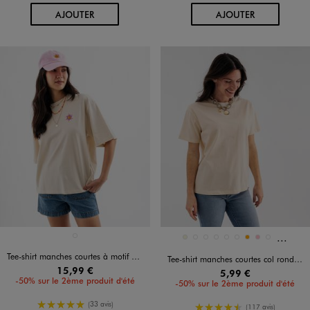
AU PANIER
AU PANIER
AJOUTER
AJOUTER
Et 2 au
Disponible en 1 coloris
Disponible en 11 coloris
BEIGE CLAIR
BEIGE
BEIGE STANDARD
BLANC STANDARD
BLEU STANDARD
JAUNE STANDARD
NOIR STANDARD
ORANGE
ROSE
ROSE STANDARD
Tee-shirt manches courtes à motif brodé devant et dos
Tee-shirt manches courtes col rond uni en coton femme
15,99 €
5,99 €
-50% sur le 2ème produit d'été
-50% sur le 2ème produit d'été
5/5 de moyenne
(33 avis)
4.5/5 de moyenne
(117 avis)