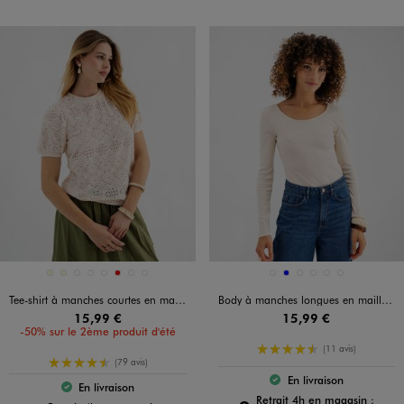
Disponible en 8 coloris
Disponible en 6 coloris
ECRU
ECRU
JAUNE FONCE
MARRON STANDARD
NOIR STANDARD
ROUGE
ROUGE STANDARD
VERT STANDARD
BEIGE CLAIR
BLEU
GRIS CHINE
MARRON FONCE
NOIR STANDARD
VERT STANDARD
Tee-shirt à manches courtes en maille ajourée femme
Body à manches longues en maille côtelée femme
15,99 €
15,99 €
-50% sur le 2ème produit d'été
4.5/5 de moyenne
(11 avis)
4.5/5 de moyenne
(79 avis)
En livraison
Le produit est dispo
En livraison
Le produit est disponible :
Pour c
Retrait 4h en magasin :