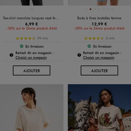
Disponible en 1 coloris
Disponible en 7 coloris
BEIGE
BEIGE CLAIR
BRIQUE
ECRU
JAUNE STANDARD
NOIR STANDARD
ROUGE VIF
VERT STANDARD
Tee-shirt manches longues rayé femme
Body à fines bretelles femme
6,99 €
12,99 €
-50% sur le 2ème produit d'été
-50% sur le 2ème produit d'été
4.5/5 de moyenne
4.5/5 de moyenne
(90 avis)
(5 avis)
En livraison
En livraison
Le produit est disponible :
Le produit est dispo
Pour connaître la disponibilité de ce produit :
Pour c
Retrait 4h en magasin :
Retrait 4h en magasin :
Choisir un magasin
Choisir un magasin
AU PANIER
AU PANIER
AJOUTER
AJOUTER