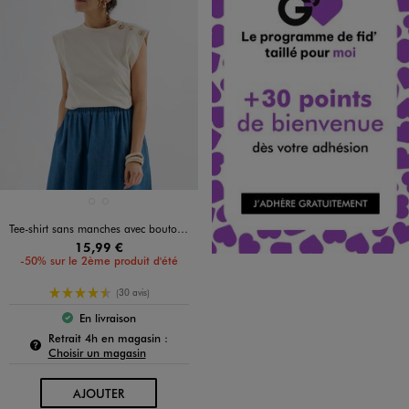
Disponible en 2 coloris
BEIGE CLAIR
MARRON FONCE
Tee-shirt sans manches avec boutons fantaisie sur l’épaule femme
15,99 €
-50% sur le 2ème produit d'été
4.5/5 de moyenne
(30 avis)
En livraison
Le produit est disponible :
Pour connaître la disponibilité de ce produit :
Retrait 4h en magasin :
Choisir un magasin
AU PANIER
AJOUTER