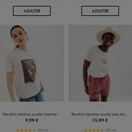
AU PANIER
AU PANIER
AJOUTER
AJOUTER
Disponible en 2 coloris
Disponible en 2 coloris
ECRU
ECRU
BEIGE CLAIR
BLEU FONCE
Tee-shirt manches courtes imprimé femme
Tee-shirt manches courtes avec broderie sur le buste femme
9,99 €
15,99 €
4.5/5 de moyenne
4.5/5 de moyenne
(25 avis)
(28 avis)