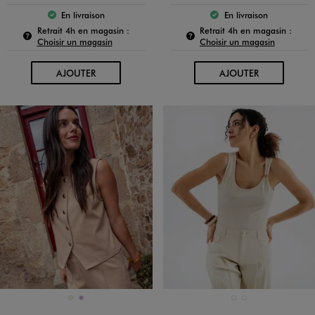
En livraison
En livraison
Le produit est disponible :
Le produit est dispo
Pour connaître la disponibilité de ce produit :
Pour c
Retrait 4h en magasin :
Retrait 4h en magasin :
Choisir un magasin
Choisir un magasin
AU PANIER
AU PANIER
AJOUTER
AJOUTER
Disponible en 2 coloris
Disponible en 2 coloris
BEIGE
PRUNE
BEIGE CLAIR
VERT STANDARD