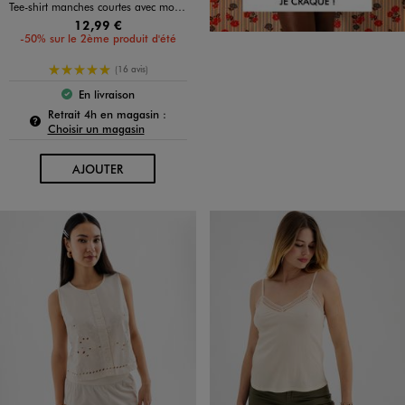
Tee-shirt manches courtes avec motif ourson femme - LuluCastagnette
12,99 €
-50% sur le 2ème produit d'été
5/5 de moyenne
(16 avis)
En livraison
Le produit est disponible :
Pour connaître la disponibilité de ce produit :
Retrait 4h en magasin :
Choisir un magasin
AU PANIER
AJOUTER