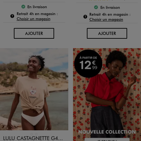
En livraison
En livraison
Le produit est disponible :
Le produit est dispo
Pour connaître la disponibilité de ce produit :
Retrait 4h en magasin :
Pour c
Retrait 4h en magasin :
Choisir un magasin
Choisir un magasin
AU PANIER
AU PANIER
AJOUTER
AJOUTER
Disponible en 2 coloris
BEIGE FONCE
BLANC STANDARD
LULU CASTAGNETTE G4G D