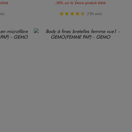
d'été
-50% sur le 2ème produit d'été
oyenne
4.5/5 de moyenne
is)
(135 avis)