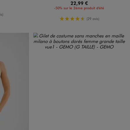
22,99 €
-50% sur le 2ème produit d'été
enne
is)
4.5/5 de moyenne
(29 avis)