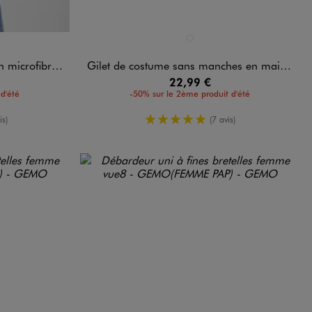
Disponible en 1 coloris
 VIF
BEIGE STANDARD
rofibre femme
Gilet de costume sans manches en maille milano à boutons dorés femme grande taille
22,99 €
d'été
-50% sur le 2ème produit d'été
oyenne
5/5 de moyenne
is)
(7 avis)