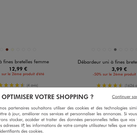
n 7 coloris
Disponible en 12 coloris
BEIGE CLAIR
BRIQUE
ECRU
JAUNE STANDARD
NOIR STANDARD
ROUGE VIF
VERT STANDARD
BEIGE CHINE
BEIGE STANDARD
BLANC STANDARD
BLEU FONCE
GRIS CHINE
NOIR STAN
ORANG
ORA
à fines bretelles femme
Débardeur uni à fines bret
12,99 €
3,99 €
 sur le 2ème produit d'été
-50% sur le 2ème produit 
4.5/5 de moyenne
4.5/5 de mo
(4 avis)
(1626 a
À OPTIMISER VOTRE SHOPPING ?
Continuer sa
s partenaires souhaitons utiliser des cookies et des technologies simi
ttre à jour, améliorer nos services et personnaliser les annonces. Si vous
ons stocker, accéder et traiter des données personnelles telles que vos v
es adresses IP, les informations de votre compte utilisateur telles que votr
 identifiants des cookies.