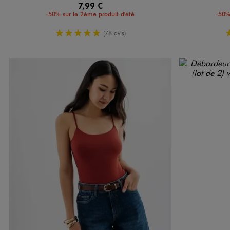
7,99 €
-50% sur le 2ème produit d'été
-50%
5/5 de moyenne
(78 avis)