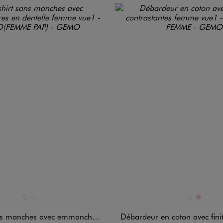
n 2 coloris
Disponible en 2 coloris
ECRU
MARRON STANDARD
MARRON FON
ROSE
ches avec emmanchures en dentelle femme
Débardeur en coton avec finitions contr