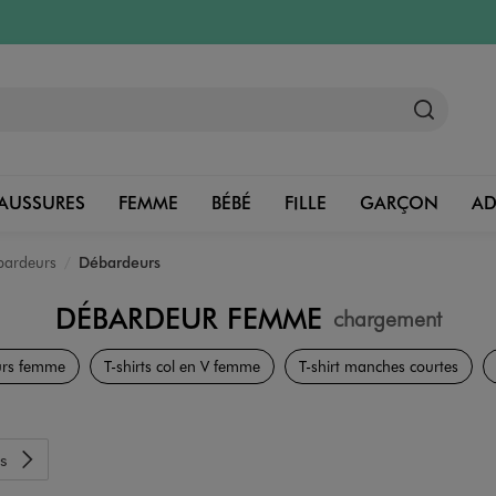
AUSSURES
FEMME
BÉBÉ
FILLE
GARÇON
A
ébardeurs
Débardeurs
DÉBARDEUR FEMME
chargement
Vêtements
rs femme
T-shirts col en V femme
T-shirt manches courtes
s