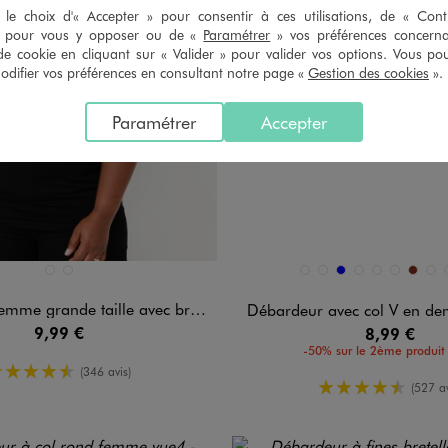
le choix d'« Accepter » pour consentir à ces utilisations, de « Con
» pour vous y opposer ou de «
Paramétrer
» vos préférences concern
de cookie en cliquant sur « Valider » pour valider vos options. Vous po
ifier vos préférences en consultant notre page «
Gestion des cookies
».
Paramétrer
Accepter
n 2 coloris
Disponible en 21 coloris
BLANC VIF
NOIR STANDARD
BEIGE STANDARD
BLANC STANDARD
BLEU
BLEU FONCE
BLEU GRISE
BLEU STAN
BRIQUE
KAK
rande taille avec bretelles dentelle
Débardeur avec col V en de
9,99 €
8,99 €
-50% sur le 2ème produit 
4.5/5 de moyenne
(346 avis)
4.5/5 de m
(527 av