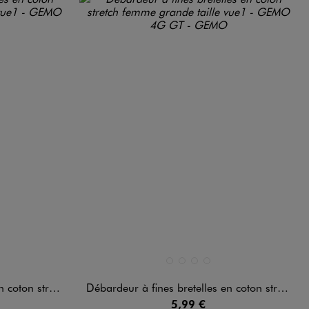
Disponible en 4 coloris
ARD
E
STANDARD
BEIGE STANDARD
BLANC STANDARD
GRIS CHINE
NOIR STANDARD
mme grande taille
Débardeur à fines bretelles en coton stretch femme grande taille
5,99 €