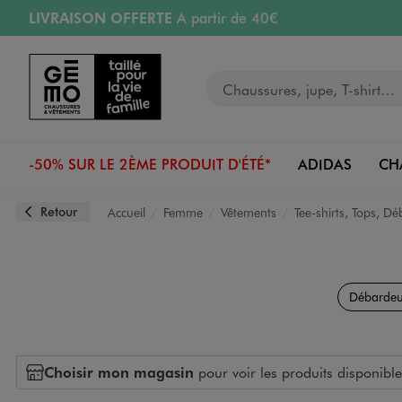
LIVRAISON OFFERTE
A partir de 40€
Aller au contenu principal
Aller à la navigation
RETRAIT ET LIVRAISON OFFERTE
en magasin
Votre recherche
PAYEZ EN 3x SANS FRAIS
dès 50€
Retours OFFERTS
pendant 30 jours
-50% SUR LE 2ÈME PRODUIT D'ÉTÉ*
ADIDAS
CH
Retour
Accueil
Femme
Vêtements
Tee-shirts, Tops, D
Débardeu
Choisir mon magasin
pour voir les produits disponible