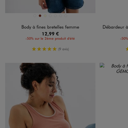
Disponible en 7 coloris
Disponible e
BEIGE CLAIR
BRIQUE
ECRU
JAUNE STANDARD
NOIR STANDARD
ROUGE VIF
VERT STANDARD
Body à fines bretelles femme
Débardeur à bret
12,99 €
-50% sur le 2ème produit d'été
-50%
5/5 de moyenne
(9 avis)