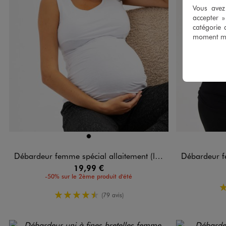
Vous avez 
accepter 
catégorie 
moment mod
Disponible en 1 coloris
Disponible e
NOIR
Débardeur femme spécial allaitement (lot de 2)
Débardeur femme g
19,99 €
-50% sur le 2ème produit d'été
4.5/5 de moyenne
(79 avis)