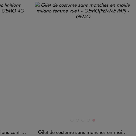
Disponible en 5 coloris
CE
BLANC STANDARD
BLEU FONCE
JAUNE CLAIR
NOIR STANDARD
ROSE
astantes femme
Gilet de costume sans manches en maille milano femme