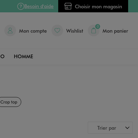
Besoin d'aide
Choisir mon magasin
0
Mon compte
Wishlist
Mon panier
DO
HOMME
Crop top
Trier par