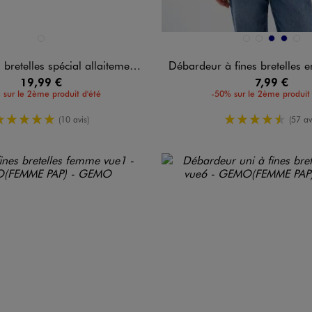
n 1 coloris
Disponible en 5 coloris
BLANC STANDARD
BEIGE STANDARD
BLANC
MARINE
MARINE
NOIR
elles spécial allaitement (lot de 2)
Débardeur à fines bretelles en mic
19,99 €
7,99 €
 sur le 2ème produit d'été
-50% sur le 2ème produit 
5/5 de moyenne
4.5/5 de m
(10 avis)
(57 av