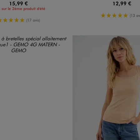
15,99 €
12,99 €
 sur le 2ème produit d'été
5/5 de moy
(13 av
5/5 de moyenne
(17 avis)