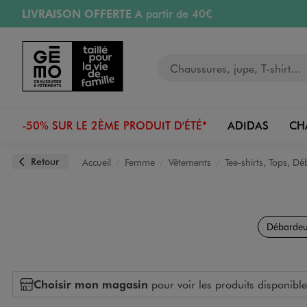
LIVRAISON OFFERTE
A partir de 40€
Aller au contenu principal
Aller à la navigation
RETRAIT ET LIVRAISON OFFERTE
en magasin
Votre recherche
PAYEZ EN 3x SANS FRAIS
dès 50€
Retours OFFERTS
pendant 30 jours
-50% SUR LE 2ÈME PRODUIT D'ÉTÉ*
ADIDAS
CH
Retour
Accueil
Femme
Vêtements
Tee-shirts, Tops, D
Débardeu
Choisir mon magasin
pour voir les produits disponible