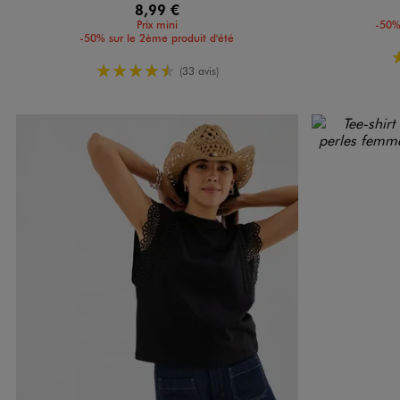
8,99 €
Prix mini
-50%
-50% sur le 2ème produit d'été
4.5/5 de moyenne
(33 avis)