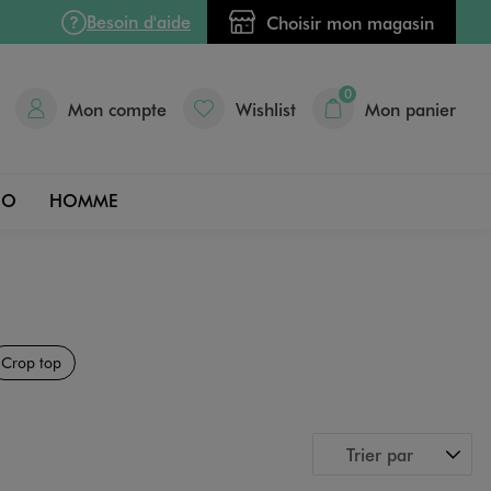
Besoin d'aide
Choisir mon magasin
0
Mon compte
Wishlist
Mon panier
DO
HOMME
Crop top
Trier par