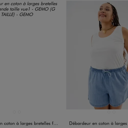
n 2 coloris
Disponible en 2 coloris
BLANC STANDARD
JAUNE FONCE
BLANC STAND
JAUNE FO
 à larges bretelles femme grande taille
Débardeur en coton à larges bretelles femm