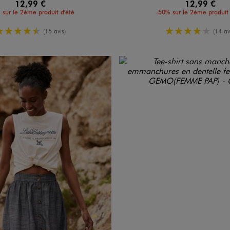
12,99 €
12,99 €
 sur le 2ème produit d'été
-50% sur le 2ème produit 
4.5/5 de moyenne
4/5 de moy
(15 avis)
(14 av