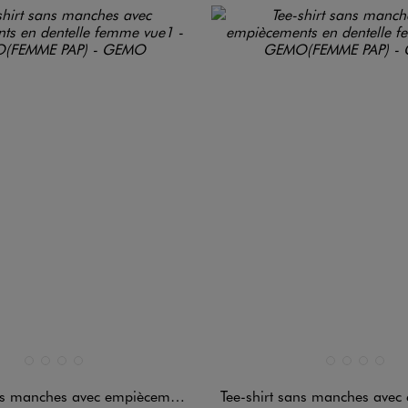
n 4 coloris
Disponible en 4 coloris
BLANC STANDARD
JAUNE STANDARD
KAKI STANDARD
NOIR STANDARD
BLANC STANDARD
JAUNE STAND
KAKI STAN
NOIR 
ches avec empiècements en dentelle femme
Tee-shirt sans manches avec empiècements en