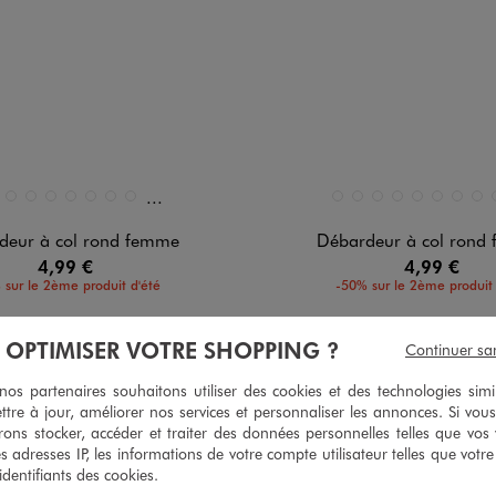
Et 3 autres coloris
n 12 coloris
Disponible en 12 coloris
E STANDARD
LANC STANDARD
BLEU CLAIR
BLEU STANDARD
GRIS CLAIR
JAUNE CLAIR
KAKI STANDARD
NOIR STANDARD
ROSE PALE
BEIGE STANDARD
BLANC STANDARD
BLEU CLAIR
BLEU STANDARD
GRIS CLAIR
JAUNE CLAI
KAKI S
NOI
deur à col rond femme
Débardeur à col rond
4,99 €
4,99 €
 sur le 2ème produit d'été
-50% sur le 2ème produit 
4.5/5 de moyenne
4.5/5 de m
(539 avis)
(107 av
À OPTIMISER VOTRE SHOPPING ?
Continuer sa
s partenaires souhaitons utiliser des cookies et des technologies simi
ttre à jour, améliorer nos services et personnaliser les annonces. Si vous
ons stocker, accéder et traiter des données personnelles telles que vos v
es adresses IP, les informations de votre compte utilisateur telles que votr
 identifiants des cookies.