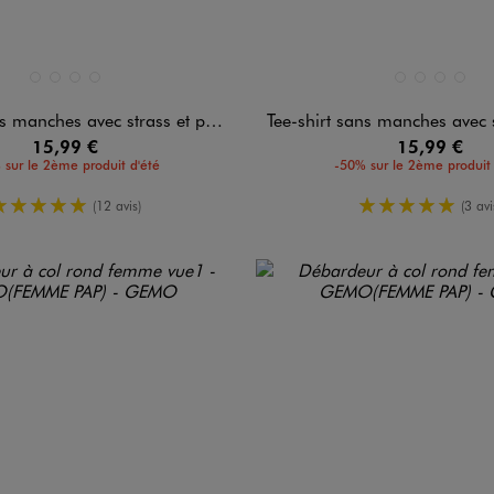
n 4 coloris
Disponible en 4 coloris
BLANC STANDARD
GRIS STANDARD
JAUNE STANDARD
KAKI STANDARD
BLANC STANDARD
GRIS STANDAR
JAUNE ST
KAKI 
anches avec strass et perles femme
Tee-shirt sans manches avec strass et
15,99 €
15,99 €
 sur le 2ème produit d'été
-50% sur le 2ème produit 
5/5 de moyenne
5/5 de mo
(12 avis)
(3 avi