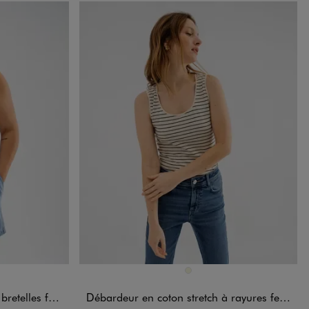
Disponible en 1 coloris
ARD
NCE
BEIGE
e grande taille
Débardeur en coton stretch à rayures femme