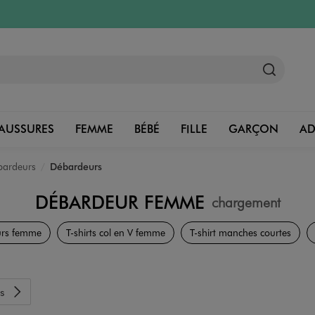
AUSSURES
FEMME
BÉBÉ
FILLE
GARÇON
A
ébardeurs
Débardeurs
DÉBARDEUR FEMME
chargement
Vêtements
rs femme
T-shirts col en V femme
T-shirt manches courtes
s