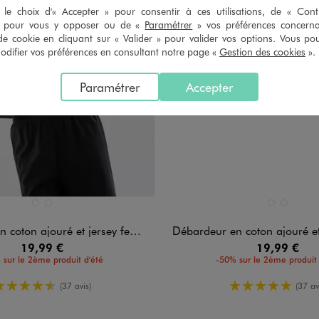
le choix d'« Accepter » pour consentir à ces utilisations, de « Con
» pour vous y opposer ou de «
Paramétrer
» vos préférences concern
de cookie en cliquant sur « Valider » pour valider vos options. Vous po
ifier vos préférences en consultant notre page «
Gestion des cookies
».
Paramétrer
Accepter
n 2 coloris
Disponible en 2 coloris
BEIGE CLAIR
NOIR STANDARD
BEIGE CLAIR
NOIR STA
coton ajouré et jersey femme
Débardeur en coton ajouré et je
19,99 €
19,99 €
 sur le 2ème produit d'été
-50% sur le 2ème produit 
4.5/5 de moyenne
5/5 de moy
(37 avis)
(37 av