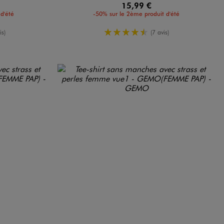
15,99 €
d'été
-50% sur le 2ème produit d'été
enne
4.5/5 de moyenne
is)
(7 avis)