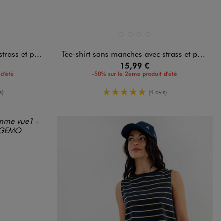
Disponible en 4 coloris
D
ANDARD
STANDARD
BLANC STANDARD
GRIS STANDARD
JAUNE STANDARD
KAKI STANDARD
 perles femme
Tee-shirt sans manches avec strass et perles femme
15,99 €
d'été
-50% sur le 2ème produit d'été
yenne
5/5 de moyenne
s)
(4 avis)