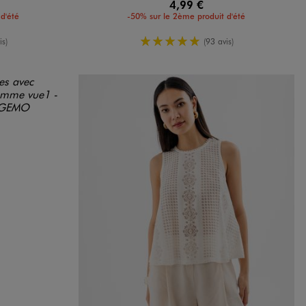
4,99 €
d'été
-50% sur le 2ème produit d'été
enne
5/5 de moyenne
is)
(93 avis)