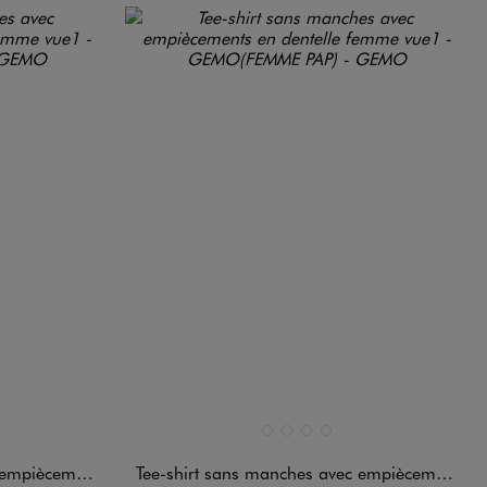
Disponible en 4 coloris
ARD
DARD
STANDARD
BLANC STANDARD
JAUNE STANDARD
KAKI STANDARD
NOIR STANDARD
 dentelle femme
Tee-shirt sans manches avec empiècements en dentelle femme