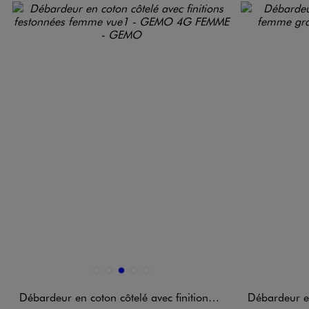
Disponible en 5 coloris
Disponible e
BEIGE CLAIR
BLANC STANDARD
BLEU
NOIR STANDARD
VERT STANDARD
Débardeur en coton côtelé avec finitions festonnées femme
Débardeur en coton