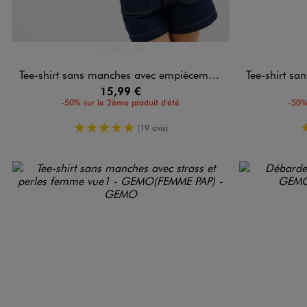
Disponible en 4 coloris
Disponible e
BLANC STANDARD
JAUNE STANDARD
KAKI STANDARD
NOIR STANDARD
Tee-shirt sans manches avec empiècements en dentelle femme
Tee-shirt sans m
15,99 €
-50% sur le 2ème produit d'été
-50%
5/5 de moyenne
(19 avis)