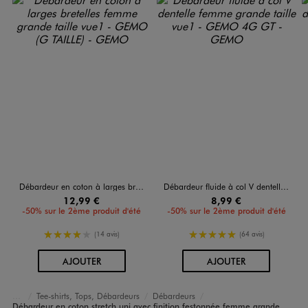
Débardeur en coton à larges bretelles femme grande taille
Débardeur fluide à col V dentelle femme grande taille
12,99 €
8,99 €
-50% sur le 2ème produit d'été
-50% sur le 2ème produit d'été
4/5 de moyenne
5/5 de moyenne
(14 avis)
(64 avis)
AU PANIER
AU PANIER
AJOUTER
AJOUTER
Tee-shirts, Tops, Débardeurs
Débardeurs
Vêtements
Débardeur en coton stretch uni avec finition festonnée femme grande