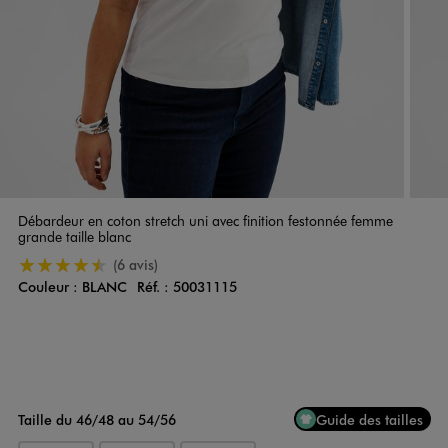
Débardeur en coton stretch uni avec finition festonnée femme
grande taille blanc
4.5/5 de moyenne
(6 avis)
Couleur :
BLANC
Réf. :
50031115
Couleur
Choisissez votre Couleur
Taille du 46/48 au 54/56
Guide des tailles