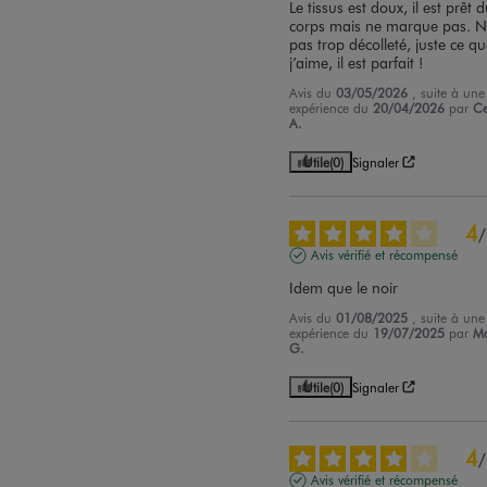
Le tissus est doux, il est prêt d
corps mais ne marque pas. N’
pas trop décolleté, juste ce qu
j’aime, il est parfait !
Avis du
03/05/2026
, suite à une
expérience du
20/04/2026
par
Ce
A.
Utile
(0)
Signaler
4
/
Avis vérifié et récompensé
Idem que le noir
Avis du
01/08/2025
, suite à une
expérience du
19/07/2025
par
Ma
G.
Utile
(0)
Signaler
4
/
Avis vérifié et récompensé