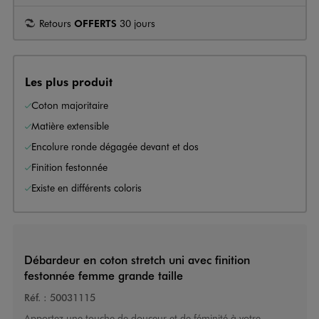
Retours
OFFERTS
30 jours
Les plus produit
Coton majoritaire
Matière extensible
Encolure ronde dégagée devant et dos
Finition festonnée
Existe en différents coloris
Débardeur en coton stretch uni avec finition
festonnée femme grande taille
Réf. :
50031115
Apportez une touche de douceur et de féminité à votre