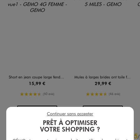
Short en jean coupe large fendu sur les côtés femme
Mules à larges brides ont toile femme - 5 Miles
15,99 €
29,99 €
4.5/5 de moyenne
4.5/5 de moyenne
(50 avis)
(46 avis)
AU PANIER
AU PANIER
AJOUTER
AJOUTER
Continuer sans accepter
PRÊT À OPTIMISER
VOTRE SHOPPING ?
4.7
5
/
5
/