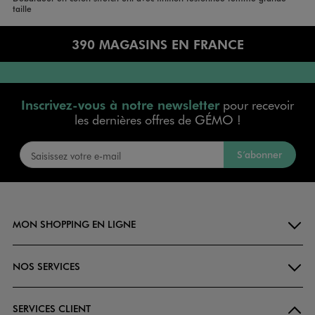
Accueil
Femme
taille
390 MAGASINS EN FRANCE
Inscrivez-vous à notre newsletter
pour recevoir
les dernières offres de GÉMO !
S’abonner
MON SHOPPING EN LIGNE
NOS SERVICES
SERVICES CLIENT