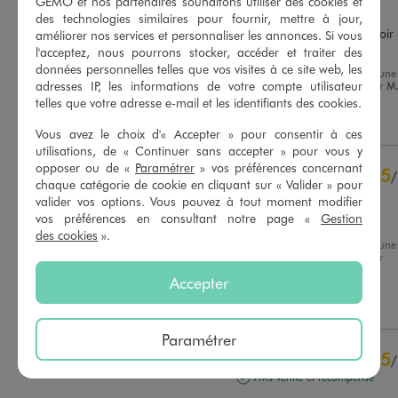
GÉMO et nos partenaires souhaitons utiliser des cookies et
Avis vérifié et récompensé
des technologies similaires pour fournir, mettre à jour,
Parfait  ça serrais cool d'avoir 
améliorer nos services et personnaliser les annonces. Si vous
plusieurs colori
l'acceptez, nous pourrons stocker, accéder et traiter des
données personnelles telles que vos visites à ce site web, les
Avis du
24/07/2026
, suite à une
Basé sur
6
avis soumis à un
adresses IP, les informations de votre compte utilisateur
expérience du
06/05/2026
par
M.
contrôle
telles que votre adresse e-mail et les identifiants des cookies.
Voir tous les avis sur ce site
Utile
(0)
Signaler
Vous avez le choix d'« Accepter » pour consentir à ces
5
étoiles
4
utilisations, de « Continuer sans accepter » pour vous y
4
étoiles
2
opposer ou de «
Paramétrer
» vos préférences concernant
5
/
3
étoiles
0
chaque catégorie de cookie en cliquant sur « Valider » pour
Avis vérifié et récompensé
valider vos options. Vous pouvez à tout moment modifier
2
étoiles
0
vos préférences en consultant notre page «
Gestion
Satisfaite de mon achat
1
étoile
0
des cookies
».
Avis du
23/07/2026
, suite à une
Trier les avis
expérience du
10/07/2026
par
Patricia V.
Accepter
Utile
(0)
Signaler
Paramétrer
5
/
Avis vérifié et récompensé