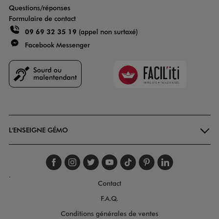
Questions/réponses
Formulaire de contact
09 69 32 35 19
(appel non surtaxé)
Facebook Messenger
Faciliti
Goodays
L'ENSEIGNE GÉMO
Suivez-nous sur faceboo
Suivez-nous sur inst
Suivez-nous sur twi
Suivez-nous sur
Suivez-nous s
Suivez-nou
Suivez-
.
Contact
F.A.Q.
Conditions générales de ventes