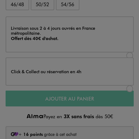
46/48
50/52
54/56
Livraison
Livraison sous 2 à 4 jours ouvrés en France
métropolitaine.
Offert dès 40€ d'achat.
Sélectionner l’option de livraison
Click & Collect ou réservation en 4h
Sélectionner l’option de livraiso
AJOUTER AU PANIER
Payez en
3X sans frais
dès 50€
+
16 points
grâce à cet achat