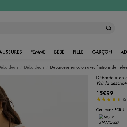
AUSSURES
FEMME
BÉBÉ
FILLE
GARÇON
A
 Débardeurs
Débardeurs
Débardeur en coton avec finitions dentel
Débardeur en c
Voir la descript
15€99
4.5/5 de moye
(2
Couleur :
ECRU
Couleur
Choisissez votre 