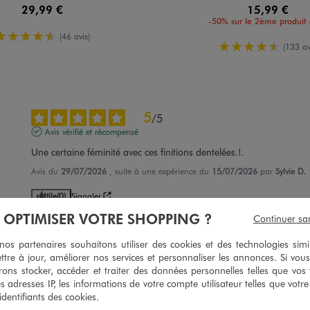
29,99 €
15,99 €
-50% sur le 2ème produit 
4.5/5 de moyenne
(46 avis)
4.5/5 de mo
(133 av
5
/
5
Avis vérifié et récompensé
Une certaine féminité avec ces finitions dentelées.!.
Avis du
29/07/2026
, suite à une expérience du
15/07/2026
par
Sylvie D.
Utile
(0)
Signaler
À OPTIMISER VOTRE SHOPPING ?
Continuer sa
4
/
5
s partenaires souhaitons utiliser des cookies et des technologies simi
Avis vérifié et récompensé
ttre à jour, améliorer nos services et personnaliser les annonces. Si vous
ons stocker, accéder et traiter des données personnelles telles que vos v
Très sympa.. dommage qu'il n'y ait pas plus de choix de couleurs
es adresses IP, les informations de votre compte utilisateur telles que votr
Avis du
10/07/2026
, suite à une expérience du
27/06/2026
par
Caroline 
 identifiants des cookies.