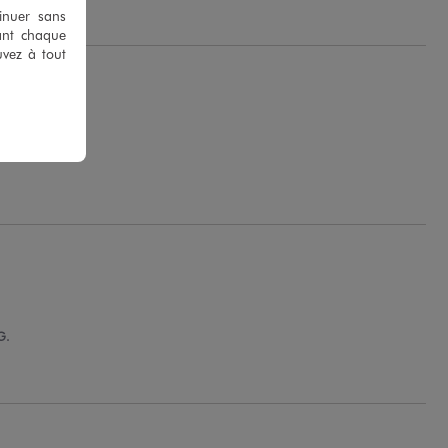
tinuer sans
ant chaque
uvez à tout
G.