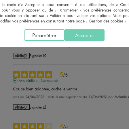
le choix d'« Accepter » pour consentir à ces utilisations, de « Con
Utile
(0)
Signaler
» pour vous y opposer ou de «
Paramétrer
» vos préférences concern
de cookie en cliquant sur « Valider » pour valider vos options. Vous po
ifier vos préférences en consultant notre page «
Gestion des cookies
».
5
/
5
Avis vérifié et récompensé
Paramétrer
Accepter
Impeccable
Avis du
25/06/2026
, suite à une expérience du
12/06/2026
par
Joelle F.
Utile
(0)
Signaler
5
/
5
Avis vérifié et récompensé
Coupe bien adaptée, cache le ventre.
Avis du
24/06/2026
, suite à une expérience du
11/06/2026
par
Melanie 
Utile
(0)
Signaler
4
/
5