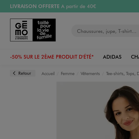
LIVRAISON OFFERTE
A partir de 40€
Aller au contenu principal
Aller à la navigation
RETRAIT ET LIVRAISON OFFERTE
en magasin
Votre recherche
RÉSERVATION GRATUITE
4h en magasin
Retours OFFERTS
pendant 30 jours
-50% SUR LE 2ÈME PRODUIT D'ÉTÉ*
ADIDAS
CH
Retour
Accueil
Femme
Vêtements
Tee-shirts, Tops,
Image 1 sur 4