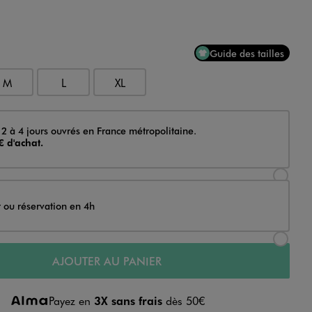
Guide des tailles
M
L
XL
 2 à 4 jours ouvrés en France métropolitaine.
€ d'achat.
Sélectionner l’option de livraison Achat et li
t ou réservation en 4h
Sélectionner l’option de livraison Achat et r
AJOUTER AU PANIER
Payez en
3X sans frais
dès 50€