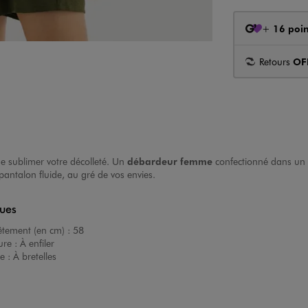
+
16 poin
Retours
OF
de sublimer votre décolleté. Un
débardeur femme
confectionné dans un c
pantalon fluide, au gré de vos envies.
ques
êtement (en cm) :
58
ure :
À enfiler
e :
À bretelles