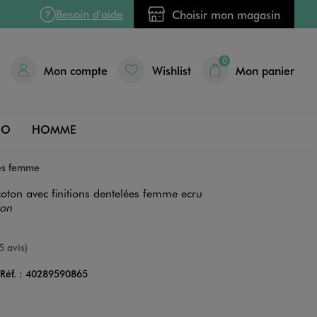
Besoin d'aide
Choisir mon magasin
0
Mon compte
Wishlist
Mon panier
DO
HOMME
ées femme
oton avec finitions dentelées femme ecru
ion
nne
5 avis)
Réf. :
40289590865
Couleur