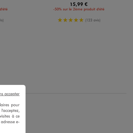
15,99 €
d'été
-50% sur le 2ème produit d'été
yenne
5/5 de moyenne
is)
(123 avis)
ns accepter
laires pour
 l'acceptez,
isites à ce
e adresse e-
B.