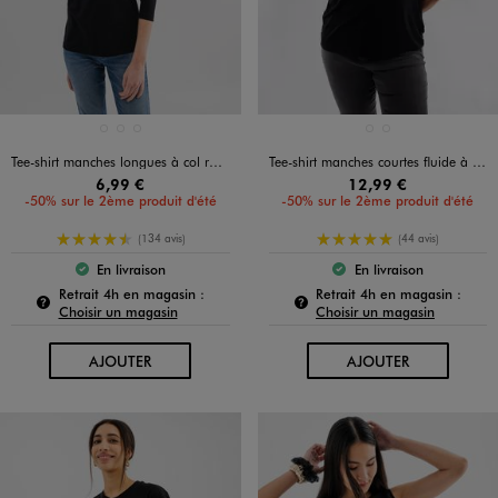
Disponible en 3 coloris
Disponible en 2 coloris
BLANC STANDARD
BLEU FONCE
NOIR STANDARD
BLANC STANDARD
NOIR STANDARD
Tee-shirt manches longues à col rond femme
Tee-shirt manches courtes fluide à col V dentelle femme grande taille
6,99 €
12,99 €
-50% sur le 2ème produit d'été
-50% sur le 2ème produit d'été
4.5/5 de moyenne
5/5 de moyenne
(134 avis)
(44 avis)
En livraison
En livraison
Le produit est disponible :
Le produit est dispo
Pour connaître la disponibilité de ce produit :
Pour c
Retrait 4h en magasin :
Retrait 4h en magasin :
Choisir un magasin
Choisir un magasin
AU PANIER
AU PANIER
AJOUTER
AJOUTER