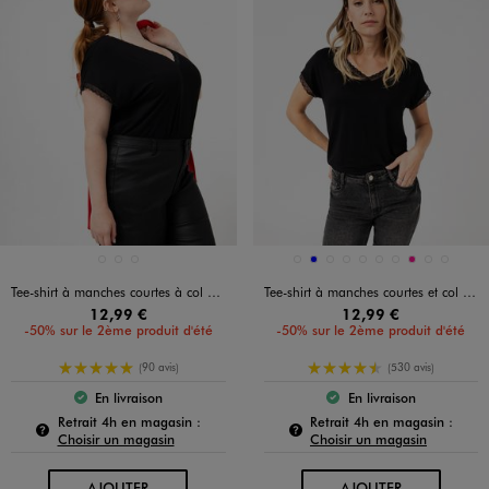
Disponible en 3 coloris
Disponible en 10 coloris
BLANC CHINE
NOIR STANDARD
ROUGE FONCE
BLANC CHINE
BLEU
BLEU CANARD
BLEU STANDARD
KAKI STANDARD
NAVY
NOIR STANDARD
ROSE FONCE
ROSE STANDARD
VERT STAND
Tee-shirt à manches courtes à col V femme grande taille
Tee-shirt à manches courtes et col V en dentelle coupe loose femme
12,99 €
12,99 €
-50% sur le 2ème produit d'été
-50% sur le 2ème produit d'été
5/5 de moyenne
4.5/5 de moyenne
(90 avis)
(530 avis)
En livraison
En livraison
Le produit est disponible :
Le produit est dispo
Pour connaître la disponibilité de ce produit :
Pour c
Retrait 4h en magasin :
Retrait 4h en magasin :
Choisir un magasin
Choisir un magasin
AU PANIER
AU PANIER
AJOUTER
AJOUTER