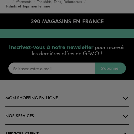
Vêtements
Tee-shirts, Tops, Débardeurs
Accueil
Femme
T-shirts et Tops noir femme
390 MAGASINS EN FRANCE
Inscrivez-vous à notre newsletter
pour recevoir
les dernières offres de GÉMO !
S’abonner
MON SHOPPING EN LIGNE
NOS SERVICES
SERVICES CLIENT