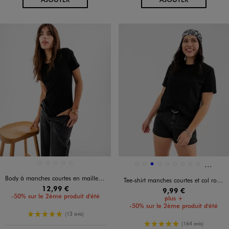
Et 2 au
Disponible en 5 coloris
Disponible en 11 coloris
BLANC STANDARD
BLEU CLAIR
JAUNE CLAIR
NOIR STANDARD
ROUGE STANDARD
BLANC
BLANC STANDARD
BLEU
BLEU STANDARD
MARRON STANDARD
NAVY
NOIR STANDARD
ORANGE STANDARD
ROSE STANDARD
Body à manches courtes en maille côtelée femme
Tee-shirt manches courtes et col rond uni en coton résistant femme
12,99 €
9,99 €
-50% sur le 2ème produit d'été
plus +
-50% sur le 2ème produit d'été
5/5 de moyenne
(13 avis)
5/5 de moyenne
(164 avis)