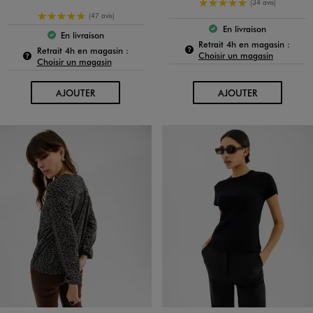
5/5 de moyenne
(34 avis)
5/5 de moyenne
(47 avis)
En livraison
Le produit est dispo
En livraison
Le produit est disponible :
Pour c
Retrait 4h en magasin :
Pour connaître la disponibilité de ce produit :
Retrait 4h en magasin :
Choisir un magasin
Choisir un magasin
AU PANIER
AU PANIER
AJOUTER
AJOUTER