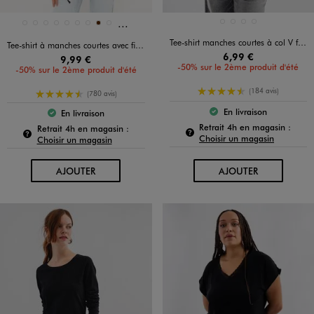
Et 9 autres coloris
Disponible en 18 coloris
Disponible en 4 coloris
BLANC STANDARD
GRIS CHINE
GRIS STANDARD
NOIR STANDARD
BLANC
BLANC VIF
BLEU CLAIR
BLEU FONCE
BLEU STANDARD
JAUNE STANDARD
KAKI STANDARD
MARRON
NOIR STANDARD
Tee-shirt manches courtes à col V femme grande taille
Tee-shirt à manches courtes avec finitions scintillantes femme
6,99 €
9,99 €
-50% sur le 2ème produit d'été
-50% sur le 2ème produit d'été
4.5/5 de moyenne
(184 avis)
4.5/5 de moyenne
(780 avis)
En livraison
En livraison
Le produit est dispo
Le produit est disponible :
Pour c
Retrait 4h en magasin :
Pour connaître la disponibilité de ce produit :
Retrait 4h en magasin :
Choisir un magasin
Choisir un magasin
AU PANIER
AU PANIER
AJOUTER
AJOUTER