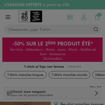
LIVRAISON OFFERTE
A partir de 40€
Aller au contenu principal
Aller à la navigation
RETRAIT ET LIVRAISON OFFERTE
en magasin
0
Choisir mon magasin
Mon compte
Mon pa
Afficher le menu
PAYEZ EN 3x SANS FRAIS
dès 50€
Chaussures, jupe, T-shirt…
Retours OFFERTS
pendant 30 jours
-50%
SUR LE 2
PRODUIT ÉTÉ*
ÈME
Tee-shirts - Débardeurs - Robes - Jupes - Shorts - Maillots de
bain - Accessoires
*Voir les conditions
T-shirts et Tops noir femme
chargement
Vêtements
T-Shirts manches longues
T-Shirts manches courtes
Débar
Trier
Choisir mon magasin
pour voir les produits disponibles