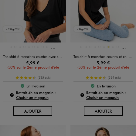
<24kg
<9kg
CO2E
CO2E
Et 3 autres coloris
Et 3 au
Disponible en 12 coloris
Disponible en 12 coloris
BLANC STANDARD
BLEU FONCE
BLEU VIF
JAUNE STANDARD
NOIR STANDARD
ORANGE STANDARD
ROSE STANDARD
ROSE VIF
ROUGE STANDARD
BEIGE STANDARD
BLANC STANDARD
BLEU CANARD
BLEU STANDARD
BLEU VIF
GRIS CLAIR
KAKI
KAKI STANDARD
NAVY
Tee-shirt à manches courtes avec col V roulotté femme
Tee-shirt à manches courtes et col rond femme
5,99 €
5,99 €
-50% sur le 2ème produit d'été
-50% sur le 2ème produit d'été
4.5/5 de moyenne
4.5/5 de moyenne
(335 avis)
(384 avis)
En livraison
En livraison
Le produit est disponible :
Le produit est dispo
Pour connaître la disponibilité de ce produit :
Pour c
Retrait 4h en magasin :
Retrait 4h en magasin :
Choisir un magasin
Choisir un magasin
AU PANIER
AU PANIER
AJOUTER
AJOUTER