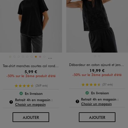
Et 2 autres coloris
Disponible en 11 coloris
Disponible en 2 coloris
BEIGE CLAIR
NOIR STANDARD
BEIGE
BEIGE STANDARD
BLANC STANDARD
BLEU STANDARD
JAUNE STANDARD
NOIR STANDARD
ORANGE
ROSE
ROSE STANDARD
Débardeur en coton ajouré et jersey femme
Tee-shirt manches courtes col rond uni en coton femme
19,99 €
5,99 €
-50% sur le 2ème produit d'été
-50% sur le 2ème produit d'été
4.5/5 de moyenne
(37 avis)
4.5/5 de moyenne
(269 avis)
En livraison
En livraison
Le produit est dispo
Le produit est disponible :
Pour c
Retrait 4h en magasin :
Pour connaître la disponibilité de ce produit :
Retrait 4h en magasin :
Choisir un magasin
Choisir un magasin
AU PANIER
AU PANIER
AJOUTER
AJOUTER