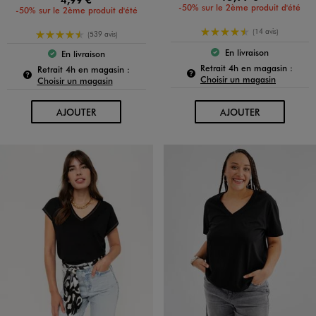
-50% sur le 2ème produit d'été
-50% sur le 2ème produit d'été
4.5/5 de moyenne
(14 avis)
4.5/5 de moyenne
(539 avis)
En livraison
En livraison
Le produit est dispo
Le produit est disponible :
Pour c
Retrait 4h en magasin :
Pour connaître la disponibilité de ce produit :
Retrait 4h en magasin :
Choisir un magasin
Choisir un magasin
AU PANIER
AU PANIER
AJOUTER
AJOUTER