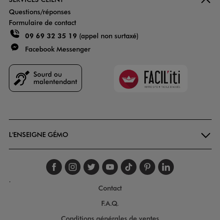
Questions/réponses
Formulaire de contact
09 69 32 35 19
(appel non surtaxé)
Facebook Messenger
Faciliti
Goodays
L'ENSEIGNE GÉMO
Suivez-nous sur faceboo
Suivez-nous sur inst
Suivez-nous sur twi
Suivez-nous sur
Suivez-nous s
Suivez-nou
Suivez-
.
Contact
F.A.Q.
Conditions générales de ventes