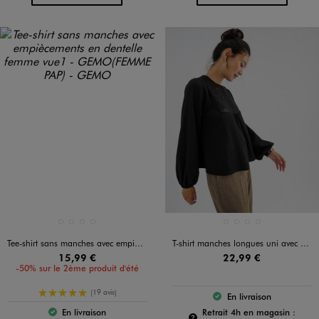
Disponible en 4 coloris
Disponible en 4 coloris
BLANC STANDARD
JAUNE STANDARD
KAKI STANDARD
NOIR STANDARD
BEIGE CLAIR
BLEU FONCE
KAKI STANDARD
NOIR STANDARD
Tee-shirt sans manches avec empiècements en dentelle femme
T-shirt manches longues uni avec plastron brodé femme
15,99 €
22,99 €
-50% sur le 2ème produit d'été
5/5 de moyenne
(19 avis)
En livraison
Le produit est dispo
Pour c
Retrait 4h en magasin :
En livraison
Le produit est disponible :