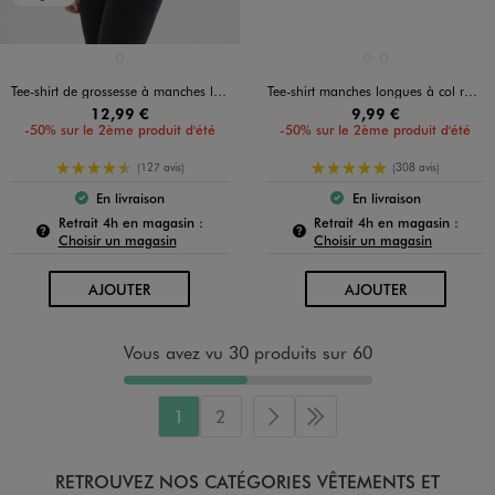
Disponible en 1 coloris
Disponible en 2 coloris
NOIR STANDARD
ECRU
NOIR STANDARD
Tee-shirt de grossesse à manches longues
Tee-shirt manches longues à col roulé femme
12,99 €
9,99 €
-50% sur le 2ème produit d'été
-50% sur le 2ème produit d'été
4.5/5 de moyenne
5/5 de moyenne
(127 avis)
(308 avis)
En livraison
En livraison
Le produit est disponible :
Le produit est dispo
Pour connaître la disponibilité de ce produit :
Pour c
Retrait 4h en magasin :
Retrait 4h en magasin :
Choisir un magasin
Choisir un magasin
AU PANIER
AU PANIER
AJOUTER
AJOUTER
Vous avez vu 30 produits sur 60
1
2
Page suivante
Dernière page
RETROUVEZ NOS CATÉGORIES VÊTEMENTS ET