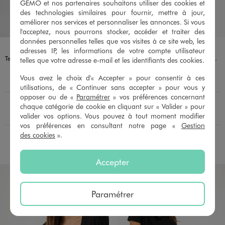
GÉMO et nos partenaires souhaitons utiliser des cookies et
des technologies similaires pour fournir, mettre à jour,
améliorer nos services et personnaliser les annonces. Si vous
l'acceptez, nous pourrons stocker, accéder et traiter des
données personnelles telles que vos visites à ce site web, les
Disponible en 2 coloris
Disponible en 6 coloris
NOIR STANDARD
VERT CLAIR
BLANC CHINE
BLEU STANDARD
KAKI STANDARD
NOIR
NOIR STANDARD
VERT STANDARD
adresses IP, les informations de votre compte utilisateur
Tee-shirt manches longues et col rond femme grande taille
Tee-shirt femme grande taille à manches courtes et col V et dentelle
telles que votre adresse e-mail et les identifiants des cookies.
15,99 €
12,99 €
Vous avez le choix d'« Accepter » pour consentir à ces
4.5/5 de moyenne
4.5/5 de moyenne
utilisations, de « Continuer sans accepter » pour vous y
(15 avis)
(308 avis)
opposer ou de «
Paramétrer
» vos préférences concernant
En livraison
En livraison
Le produit est disponible :
Le produit est dispo
chaque catégorie de cookie en cliquant sur « Valider » pour
Pour connaître la disponibilité de ce produit :
Pour c
Retrait 4h en magasin :
Retrait 4h en magasin :
valider vos options. Vous pouvez à tout moment modifier
Choisir un magasin
Choisir un magasin
vos préférences en consultant notre page «
Gestion
des cookies
».
AU PANIER
AU PANIER
AJOUTER
AJOUTER
Accepter
Paramétrer