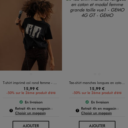
Disponible en 1 coloris
Disponible en 2 coloris
NOIR STANDARD
BLANC STANDARD
NOIR STANDARD
T-shirt imprimé col rond femme - Céline Dion
Tee-shirt manches longues en coton et modal femme grande taille
15,99 €
15,99 €
-50% sur le 2ème produit d'été
-50% sur le 2ème produit d'été
En livraison
En livraison
Le produit est disponible :
Le produit est dispo
Pour connaître la disponibilité de ce produit :
Pour c
Retrait 4h en magasin :
Retrait 4h en magasin :
Choisir un magasin
Choisir un magasin
AU PANIER
AU PANIER
AJOUTER
AJOUTER