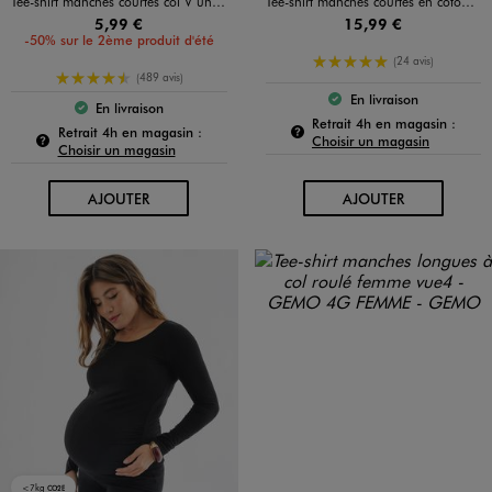
Tee-shirt manches courtes col V uni en coton femme
Tee-shirt manches courtes en coton imprimé femme - The National Gallery
5,99 €
15,99 €
-50% sur le 2ème produit d'été
5/5 de moyenne
(24 avis)
4.5/5 de moyenne
(489 avis)
En livraison
Le produit est dispo
En livraison
Le produit est disponible :
Pour c
Retrait 4h en magasin :
Pour connaître la disponibilité de ce produit :
Retrait 4h en magasin :
Choisir un magasin
Choisir un magasin
AU PANIER
AU PANIER
AJOUTER
AJOUTER
<7kg
CO2E