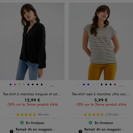
Et 3 autres coloris
Et 3 au
Disponible en 12 coloris
Disponible en 12 coloris
BLEU
FUCHSIA
KAKI
KAKI
MARINE
NOIR
NOIR
NOIR
NOIR VIF
BLANC STANDARD
BLEU
BLEU
BLEU VIF
JAUNE STANDARD
NOIR
NOIR
NOIR
ROUGE
Tee-shirt à manches longues et col V en maille texturée femme
Tee-shirt rayé à manches ultra courtes femme
12,99 €
5,99 €
-50% sur le 2ème produit d'été
-50% sur le 2ème produit d'été
5/5 de moyenne
5/5 de moyenne
(46 avis)
(124 avis)
En livraison
En livraison
Le produit est disponible :
Le produit est dispo
Pour connaître la disponibilité de ce produit :
Pour c
Retrait 4h en magasin :
Retrait 4h en magasin :