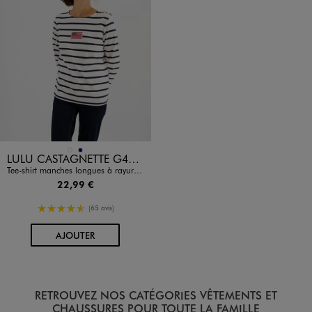
Disponible en 2 coloris
ECRU
MARINE
LULU CASTAGNETTE G4G D
Tee-shirt manches longues à rayures et épaule boutonnée femme - LuluCastagnette
22,99 €
4.5/5 de moyenne
(65 avis)
AU PANIER
AJOUTER
RETROUVEZ NOS CATÉGORIES VÊTEMENTS ET
CHAUSSURES POUR TOUTE LA FAMILLE