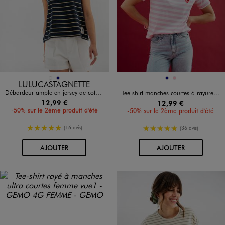
Disponible en 2 coloris
Disponible en 2 coloris
BLANC STANDARD
MARINE
MARINE
ROSE
LULUCASTAGNETTE
Débardeur ample en jersey de coton rayé femme - LuluCastagnette
Tee-shirt manches courtes à rayures avec coeur brodé femme
12,99 €
12,99 €
-50% sur le 2ème produit d'été
-50% sur le 2ème produit d'été
5/5 de moyenne
5/5 de moyenne
(16 avis)
(36 avis)
AU PANIER
AU PANIER
AJOUTER
AJOUTER