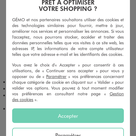
PRÊT À OPTIMISER
INTEMPOREL
VOTRE SHOPPING ?
Le t-shirt rayé est une pièce essentielle qui combine style,
simplicité et efficacité. La marinière femme, avec ses rayures
GÉMO et nos partenaires souhaitons utiliser des cookies et
emblématiques, est une valeur sûre qui s’adapte aussi bien à un
des technologies similaires pour fournir, mettre à jour,
look casual qu’à une tenue plus habillée.
améliorer nos services et personnaliser les annonces. Si vous
l'acceptez, nous pourrons stocker, accéder et traiter des
données personnelles telles que vos visites à ce site web, les
De plus, les variations de coupes et de styles permettent de
adresses IP, les informations de votre compte utilisateur
répondre à toutes les envies : tee-shirt rayé ajusté, oversize ou
telles que votre adresse e-mail et les identifiants des cookies.
encore crop. Par conséquent, chaque femme peut trouver le
modèle qui correspond à sa silhouette et à son style personnel,
Vous avez le choix d'« Accepter » pour consentir à ces
tout en profitant d’un excellent rapport qualité-prix.
utilisations, de « Continuer sans accepter » pour vous y
opposer ou de «
Paramétrer
» vos préférences concernant
chaque catégorie de cookie en cliquant sur « Valider » pour
Marinière femme : idéale pour un look chic et intemporel
valider vos options. Vous pouvez à tout moment modifier
T-shirt rayé manches courtes : parfait pour la mi-saison et l’été
vos préférences en consultant notre page «
Gestion
T-shirt rayé manches longues : adapté aux températures plus
des cookies
».
fraîches
Coupe oversize ou ajustée : pour varier les styles
Accepter
COMMENT CHOISIR UN TEE-SHIRT RAYÉ
FEMME ADAPTÉ À SA MORPHOLOGIE ?
Paramétrer
Pour choisir un tee-shirt rayé, il faut prendre en compte la