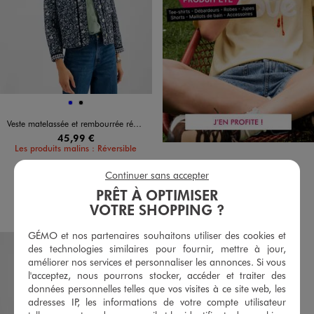
Disponible en 2 coloris
BLEU
NOIR
Veste matelassée et rembourrée réversible femme
45,99 €
Les produits malins : Réversible
5/5 de moyenne
(37 avis)
Continuer sans accepter
PRÊT À OPTIMISER
AU PANIER
AJOUTER
VOTRE SHOPPING ?
GÉMO et nos partenaires souhaitons utiliser des cookies et
des technologies similaires pour fournir, mettre à jour,
améliorer nos services et personnaliser les annonces. Si vous
l'acceptez, nous pourrons stocker, accéder et traiter des
données personnelles telles que vos visites à ce site web, les
adresses IP, les informations de votre compte utilisateur