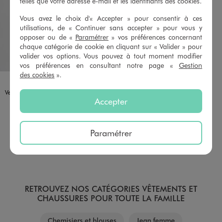
telles que votre adresse e-mail et les identifiants des cookies.
Vous avez le choix d'« Accepter » pour consentir à ces
utilisations, de « Continuer sans accepter » pour vous y
opposer ou de «
Paramétrer
» vos préférences concernant
chaque catégorie de cookie en cliquant sur « Valider » pour
valider vos options. Vous pouvez à tout moment modifier
vos préférences en consultant notre page «
Gestion
des cookies
».
Disponible en 2 coloris
BLEU
NOIR
Veste matelassée et rembourrée réversible femme
Accepter
45,99 €
Les produits malins : Réversible
5/5 de moyenne
(25 avis)
Paramétrer
AU PANIER
AJOUTER
RETROUVEZ NOS CATÉGORIES VÊTEMENTS ET
CHAUSSURES POUR TOUTE LA FAMILLE
Chemisiers et blouses
Jean femme