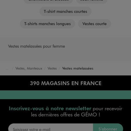
T-shirt manches courtes
T-shirts manches longues
Vestes courte
Vestes matelassées pour femme
Vestes, Manteaux
Vestes
Vestes matelassées
Accueil
Femme
Vêtements
390 MAGASINS EN FRANCE
Inscrivez-vous à notre newsletter
pour recevoir
les dernières offres de GÉMO !
S’abonner