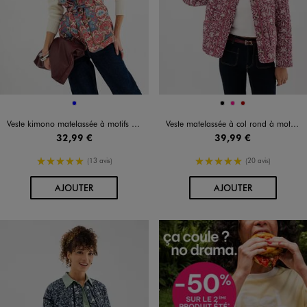
Disponible en 1 coloris
Disponible en 3 coloris
BLEU
NOIR
ROSE FONCE
ROUGE FONCE
Veste kimono matelassée à motifs fleuris femme
Veste matelassée à col rond à motifs femme
32,99 €
39,99 €
5/5 de moyenne
5/5 de moyenne
(13 avis)
(20 avis)
AU PANIER
AU PANIER
AJOUTER
AJOUTER