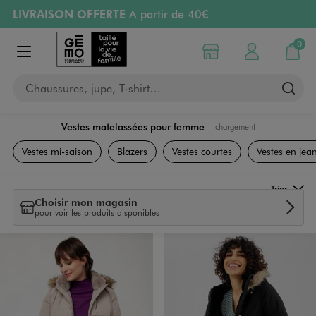
LIVRAISON OFFERTE
A partir de 40€
Aller au contenu principal
Aller à la navigation
RETRAIT ET LIVRAISON OFFERTE
en magasin
0
Choisir mon magasin
Mon compte
Mon pa
Afficher le menu
PAYEZ EN 3x SANS FRAIS
dès 50€
Chaussures, jupe, T-shirt…
Retours OFFERTS
pendant 30 jours
Vestes matelassées pour femme
chargement
Vêtements
Vestes mi-saison
Blazers
Vestes courtes
Vestes en jea
Trier
Choisir mon magasin
pour voir les produits disponibles