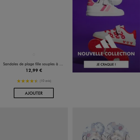
Disponible en 1 coloris
MULTICOLORE
Sandales de plage fille souples à scratch détail licorne
12,99 €
4.5/5 de moyenne
(10 avis)
AU PANIER
AJOUTER