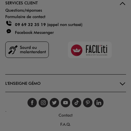
SERVICES CLIENT
Questions/réponses
Formulaire de contact
09 69 32 35 19
(appel non surtaxé)
Facebook Messenger
Faciliti
Goodays
L'ENSEIGNE GÉMO
Suivez-nous sur faceboo
Suivez-nous sur inst
Suivez-nous sur twi
Suivez-nous sur
Suivez-nous s
Suivez-nou
Suivez-
.
Contact
F.A.Q.