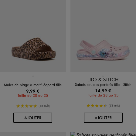
Disponible en 1 coloris
Disponible en 1 coloris
MARRON STANDARD
ROSE STANDARD
LILO & STITCH
Sabots souples perforés fille - Stitch
Mules de plage à motif léopard fille
14,99 €
9,99 €
Taille du 28 au 35
Taille du 30 au 35
4.5/5 de moyenne
5/5 de moyenne
(22 avis)
(15 avis)
AU PANIER
AU PANIER
AJOUTER
AJOUTER