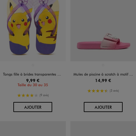
Disponible en 1 coloris
Disponible en 1 coloris
VIOLET STANDARD
ROSE STANDARD
Tongs fille à brides transparentes Pikachu - Pokemon
Mules de piscine à scratch à motif chaton fille - Hello Kitty
9,99 €
14,99 €
Taille du 30 au 35
4.5/5 de moyenne
(3 avis)
4/5 de moyenne
(9 avis)
AU PANIER
AU PANIER
AJOUTER
AJOUTER