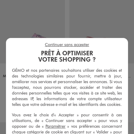
Continuer sans accepter
PRÊT À OPTIMISER
VOTRE SHOPPING ?
Disponible en 1 coloris
Disponible en 1 coloris
VIOLET
ROSE STANDARD
GÉMO et nos partenaires souhaitons utiliser des cookies et
LILO & STITCH
des technologies similaires pour fournir, mettre à jour,
Mules de plage ajustables motif Stitch fille - Disney
Mules de plage à scratch à motif chaton fille - Hello Kitty
améliorer nos services et personnaliser les annonces. Si vous
14,99 €
12,99 €
Taille du 28 au 35
Taille du 24 au 27
l'acceptez, nous pourrons stocker, accéder et traiter des
données personnelles telles que vos visites à ce site web, les
5/5 de moyenne
4/5 de moyenne
(49 avis)
(2 avis)
adresses IP, les informations de votre compte utilisateur
telles que votre adresse e-mail et les identifiants des cookies.
AU PANIER
AU PANIER
AJOUTER
AJOUTER
Vous avez le choix d'« Accepter » pour consentir à ces
utilisations, de « Continuer sans accepter » pour vous y
opposer ou de «
Paramétrer
» vos préférences concernant
chaque catégorie de cookie en cliquant sur « Valider » pour