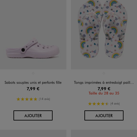
Disponible en 1 coloris
Disponible en 1 coloris
VIOLET CLAIR
BLANC
Sabots souples unis et perforés fille
Tongs imprimées à entredoigt pailleté fille
7,99 €
7,99 €
Taille du 28 au 35
5/5 de moyenne
(14 avis)
4.5/5 de moyenne
(4 avis)
AU PANIER
AU PANIER
AJOUTER
AJOUTER