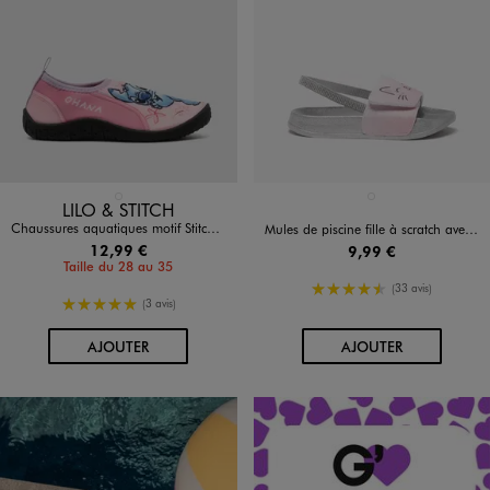
Disponible en 1 coloris
Disponible en 1 coloris
ROSE STANDARD
ARGENTE
LILO & STITCH
Chaussures aquatiques motif Stitch fille - Disney
Mules de piscine fille à scratch avec élastique cheville
12,99 €
9,99 €
Taille du 28 au 35
4.5/5 de moyenne
(33 avis)
5/5 de moyenne
(3 avis)
AU PANIER
AU PANIER
AJOUTER
AJOUTER