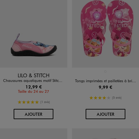
Disponible en 1 coloris
Disponible en 1 coloris
ROSE STANDARD
ROSE CLAIR
LILO & STITCH
Chaussures aquatiques motif Stitch fille - Disney
Tongs imprimées et pailletées à bride élastique à la cheville fille - La Pat'Patrouille
12,99 €
9,99 €
Taille du 24 au 27
4/5 de moyenne
(5 avis)
5/5 de moyenne
(1 avis)
AU PANIER
AU PANIER
AJOUTER
AJOUTER