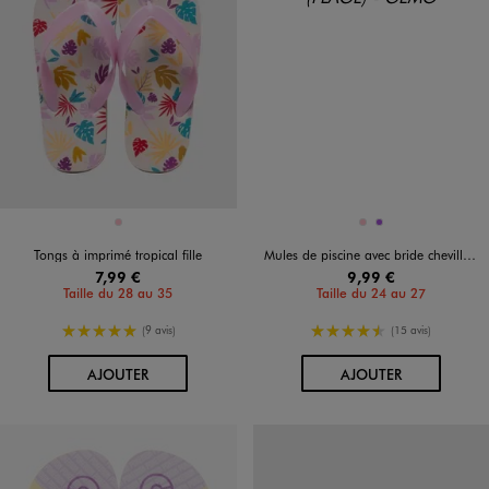
Disponible en 1 coloris
Disponible en 2 coloris
ROSE
ROSE
VIOLET
Tongs à imprimé tropical fille
Mules de piscine avec bride cheville élastique et bandeau imprimé fille
7,99 €
9,99 €
Taille du 28 au 35
Taille du 24 au 27
5/5 de moyenne
4.5/5 de moyenne
(9 avis)
(15 avis)
AU PANIER
AU PANIER
AJOUTER
AJOUTER