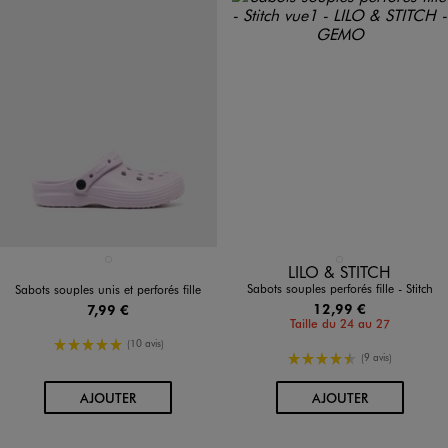
Disponible en 1 coloris
Disponible en 1 coloris
VIOLET CLAIR
ROSE STANDARD
LILO & STITCH
Sabots souples perforés fille - Stitch
Sabots souples unis et perforés fille
12,99 €
7,99 €
Taille du 24 au 27
5/5 de moyenne
(10 avis)
4.5/5 de moyenne
(9 avis)
AU PANIER
AU PANIER
AJOUTER
AJOUTER