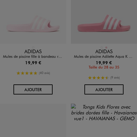
Disponible en 1 coloris
Disponible en 2 coloris
ROSE STANDARD
BLANC STANDARD
ROSE
ADIDAS
ADIDAS
Mules de piscine fille à bandeau rayé Adilette Aqua - Adidas
Mules de piscine Adilette Aqua K fille - Adidas
19,99 €
19,99 €
Taille du 28 au 35
5/5 de moyenne
(40 avis)
4.5/5 de moyenne
(9 avis)
AU PANIER
AU PANIER
AJOUTER
AJOUTER