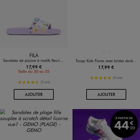
Disponible en 2 coloris
Disponible en 2 coloris
ROSE CLAIR
VIOLET CLAIR
MULTICOLORE
VIOLET CLAIR
FILA
Sandales de piscine à motifs fleuris fille - Fila
Tongs Kids Flores avec brides dorées fille - Havaianas
17,99 €
17,99 €
Taille du 30 au 35
5/5 de moyenne
(3 avis)
4.5/5 de moyenne
(2 avis)
AU PANIER
AU PANIER
AJOUTER
AJOUTER