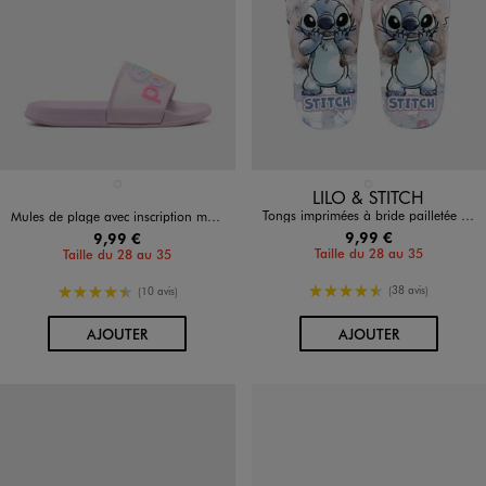
Disponible en 1 coloris
Disponible en 1 coloris
VIOLET STANDARD
BLEU STANDARD
LILO & STITCH
Tongs imprimées à bride pailletée fille - Stitch
Mules de plage avec inscription multicolore fille
9,99 €
9,99 €
Taille du 28 au 35
Taille du 28 au 35
4.5/5 de moyenne
4.5/5 de moyenne
(38 avis)
(10 avis)
AU PANIER
AU PANIER
AJOUTER
AJOUTER