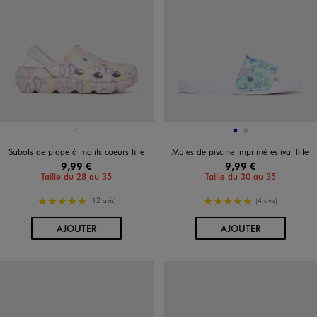
Disponible en 1 coloris
Disponible en 2 coloris
BLANC
BLEU
ROSE
Sabots de plage à motifs coeurs fille
Mules de piscine imprimé estival fille
9,99 €
9,99 €
Taille du 28 au 35
Taille du 30 au 35
5/5 de moyenne
5/5 de moyenne
(12 avis)
(4 avis)
AU PANIER
AU PANIER
AJOUTER
AJOUTER