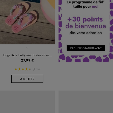
Disponible en 1 coloris
ROSE CLAIR
Tongs Kids Fluffy avec brides en velours fille - Havaianas
27,99 €
4.5/5 de moyenne
(3 avis)
AU PANIER
AJOUTER