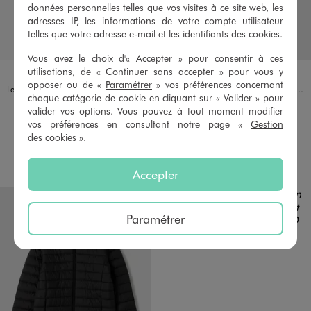
données personnelles telles que vos visites à ce site web, les
adresses IP, les informations de votre compte utilisateur
telles que votre adresse e-mail et les identifiants des cookies.
Vous avez le choix d'« Accepter » pour consentir à ces
utilisations, de « Continuer sans accepter » pour vous y
Disponible en 3 coloris
Disponible en 1 coloris
BLANC STANDARD
GRIS STANDARD
NOIR STANDARD
NOIR STANDARD
opposer ou de «
Paramétrer
» vos préférences concernant
Legging uni longueur genoux en coton extensible fille
Pantalon fluide coupe flare avec taille élastique fille
chaque catégorie de cookie en cliquant sur « Valider » pour
5,99 €
15,99 €
valider vos options. Vous pouvez à tout moment modifier
vos préférences en consultant notre page «
Gestion
4.5/5 de moyenne
5/5 de moyenne
(51 avis)
(12 avis)
des cookies
».
AU PANIER
AU PANIER
AJOUTER
AJOUTER
Accepter
Paramétrer