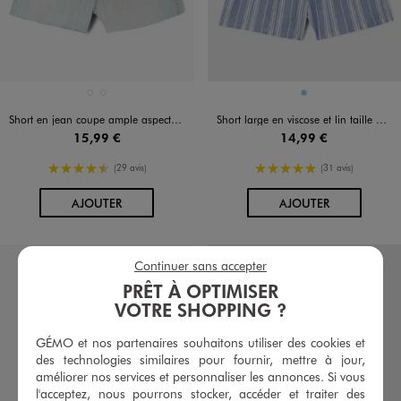
Disponible en 2 coloris
Disponible en 1 coloris
BLANC STANDARD
BLEU CLAIR
BLEU CIEL
Short en jean coupe ample aspect usé fille
Short large en viscose et lin taille ajustable fille
15,99 €
14,99 €
4.5/5 de moyenne
5/5 de moyenne
(29 avis)
(31 avis)
AU PANIER
AU PANIER
AJOUTER
AJOUTER
Continuer sans accepter
PRÊT À OPTIMISER
VOTRE SHOPPING ?
GÉMO et nos partenaires souhaitons utiliser des cookies et
des technologies similaires pour fournir, mettre à jour,
améliorer nos services et personnaliser les annonces. Si vous
l'acceptez, nous pourrons stocker, accéder et traiter des