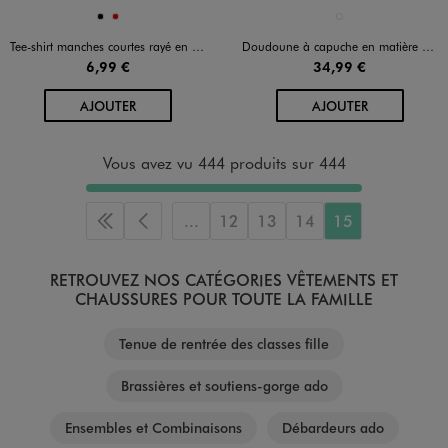
Disponible en 2 coloris
Disponible en 1 coloris
NOIR
ROUGE
NOIR STANDARD
Tee-shirt manches courtes rayé en jersey extensible fille
Doudoune à capuche en matière déperlante courte et ample fille
6,99 €
34,99 €
AU PANIER
AU PANIER
AJOUTER
AJOUTER
Vous avez vu 444 produits sur 444
...
12
13
14
15
Première page
Page précédente
RETROUVEZ NOS CATÉGORIES VÊTEMENTS ET
CHAUSSURES POUR TOUTE LA FAMILLE
Tenue de rentrée des classes fille
Brassières et soutiens-gorge ado
Ensembles et Combinaisons
Débardeurs ado