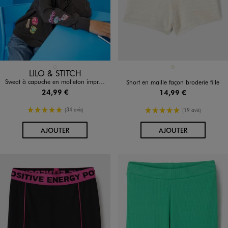
Disponible en 1 coloris
Disponible en 1 coloris
GRIS STANDARD
ECRU
LILO & STITCH
Sweat à capuche en molleton imprimé fille - Stitch
Short en maille façon broderie fille
24,99 €
14,99 €
5/5 de moyenne
5/5 de moyenne
(34 avis)
(19 avis)
AU PANIER
AU PANIER
AJOUTER
AJOUTER