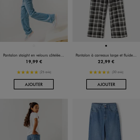
Disponible en 1 coloris
Disponible en 1 coloris
BLEU STANDARD
NOIR
Pantalon staight en velours côtelée à taille réglable fille
Pantalon à carreaux large et fluide fille
19,99 €
22,99 €
5/5 de moyenne
4.5/5 de moyenne
(25 avis)
(30 avis)
AU PANIER
AU PANIER
AJOUTER
AJOUTER