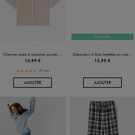
EXCLU WEB
Disponible en 1 coloris
Disponible en 1 coloris
BEIGE
ROUGE STANDARD
Chemise rayée à manches courtes fille
Débardeur à fines bretelles en maille scintillante fille
14,99 €
12,99 €
5/5 de moyenne
(37 avis)
AU PANIER
AU PANIER
AJOUTER
AJOUTER