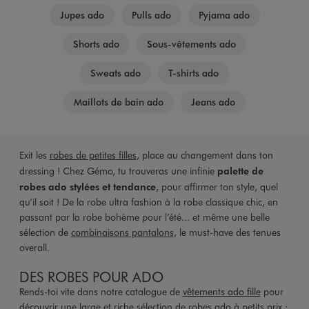
Jupes ado
Pulls ado
Pyjama ado
Shorts ado
Sous-vêtements ado
Sweats ado
T-shirts ado
Maillots de bain ado
Jeans ado
Exit les
robes de petites filles
, place au changement dans ton
dressing ! Chez Gémo, tu trouveras une infinie
palette de
robes ado stylées et tendance
, pour affirmer ton style, quel
qu’il soit ! De la robe ultra fashion à la robe classique chic, en
passant par la robe bohème pour l’été... et même une belle
sélection de
combinaisons pantalons
, le must-have des tenues
overall.
DES ROBES POUR ADO
Rends-toi vite dans notre catalogue de
vêtements ado fille
pour
découvrir une large et riche sélection de robes ado à petits prix :