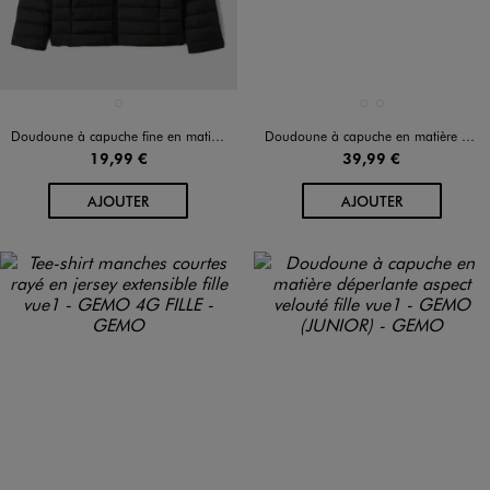
Disponible en 1 coloris
Disponible en 2 coloris
NOIR STANDARD
BEIGE STANDARD
MARRON FONCE
Doudoune à capuche fine en matière déperlante fille
Doudoune à capuche en matière déperlante aspect velouté fille
19,99 €
39,99 €
AU PANIER
AU PANIER
AJOUTER
AJOUTER