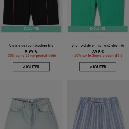
EXCLU WEB
EXCLU WEB
Disponible en 1 coloris
Disponible en 3 coloris
NOIR STANDARD
BLEU STANDARD
ROUGE STANDARD
VERT STANDARD
Cycliste de sport bicolore fille
Short cycliste en maille côtelée fille
9,99 €
7,99 €
-50% sur le 2ème produit d'été
-50% sur le 2ème produit d'été
AU PANIER
AU PANIER
AJOUTER
AJOUTER