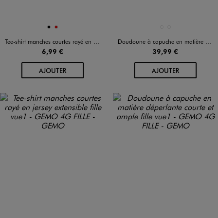
Disponible en 2 coloris
Disponible en 2 coloris
NOIR
ROUGE
BEIGE STANDARD
MARRON FONCE
Tee-shirt manches courtes rayé en jersey extensible fille
Doudoune à capuche en matière déperlante aspect velouté fille
6,99 €
39,99 €
AU PANIER
AU PANIER
AJOUTER
AJOUTER