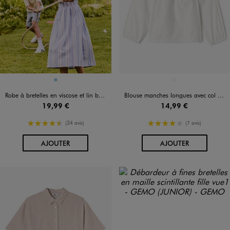
Disponible en 1 coloris
Disponible en 1 coloris
BLEU CIEL
BLANC
Robe à bretelles en viscose et lin buste smocké fille
Blouse manches longues avec col Bardot fille
19,99 €
14,99 €
4.5/5 de moyenne
4/5 de moyenne
(34 avis)
(7 avis)
AU PANIER
AU PANIER
AJOUTER
AJOUTER