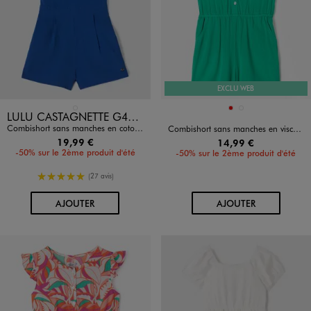
EXCLU WEB
Disponible en 1 coloris
Disponible en 2 coloris
BLEU STANDARD
ROUGE
VERT STANDARD
LULU CASTAGNETTE G4G D
Combishort sans manches en coton et viscose fille - LuluCastagnette
Combishort sans manches en viscose froissée fille
19,99 €
14,99 €
-50% sur le 2ème produit d'été
-50% sur le 2ème produit d'été
5/5 de moyenne
(27 avis)
AU PANIER
AU PANIER
AJOUTER
AJOUTER