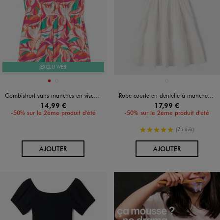
EXCLU WEB
Disponible en 2 coloris
Disponible en 1 coloris
ROUGE
VERT STANDARD
BLANC STANDARD
Combishort sans manches en viscose froissée fille
Robe courte en dentelle à manches courtes bouffantes fille
14,99 €
17,99 €
-50% sur le 2ème produit d'été
-50% sur le 2ème produit d'été
5/5 de moyenne
(25 avis)
AU PANIER
AU PANIER
AJOUTER
AJOUTER