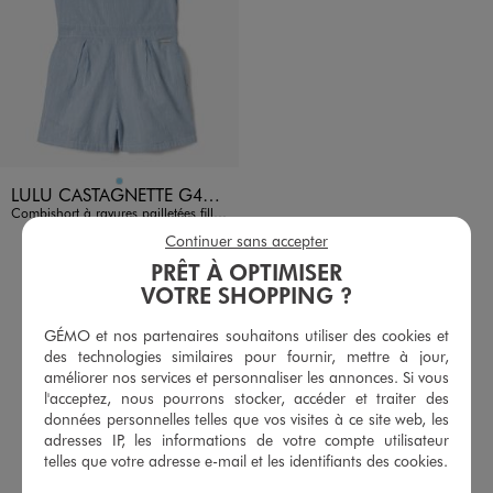
Disponible en 1 coloris
BLEU CIEL
LULU CASTAGNETTE G4G D
Combishort à rayures pailletées fille - LuluCastagnette
19,99 €
Continuer sans accepter
PRÊT À OPTIMISER
4/5 de moyenne
(1 avis)
VOTRE SHOPPING ?
AU PANIER
AJOUTER
GÉMO et nos partenaires souhaitons utiliser des cookies et
des technologies similaires pour fournir, mettre à jour,
améliorer nos services et personnaliser les annonces. Si vous
l'acceptez, nous pourrons stocker, accéder et traiter des
RETROUVEZ NOS CATÉGORIES VÊTEMENTS ET
données personnelles telles que vos visites à ce site web, les
CHAUSSURES POUR TOUTE LA FAMILLE
adresses IP, les informations de votre compte utilisateur
telles que votre adresse e-mail et les identifiants des cookies.
Short fluide fille
Shorts blanc
Shorts bleu