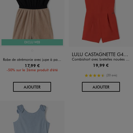
EXCLU WEB
Disponible en 1 coloris
Disponible en 1 coloris
NOIR STANDARD
ROUGE STANDARD
LULU CASTAGNETTE G4G D
Combishort avec bretelles nouées fille - LuluCastagnette
Robe de cérémonie avec jupe à paillettes fille
19,99 €
17,99 €
-50% sur le 2ème produit d'été
4.5/5 de moyenne
(20 avis)
AU PANIER
AU PANIER
AJOUTER
AJOUTER