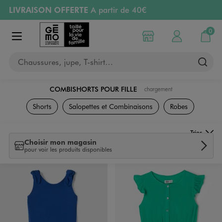
LIVRAISON OFFERTE
A partir de 40€
Aller au contenu principal
Aller à la navigation
RETRAIT ET LIVRAISON OFFERTE
en magasin
0
Choisir mon magasin
Mon compte
Mon pa
Afficher le menu
PAYEZ EN 3x SANS FRAIS
dès 50€
Chaussures, jupe, T-shirt…
Retours OFFERTS
pendant 30 jours
COMBISHORTS POUR FILLE
chargement
Vêtements
Shorts
Salopettes et Combinaisons
Robes
Trier
Choisir mon magasin
pour voir les produits disponibles