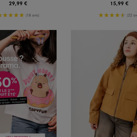
29,99 €
15,99 €
5/5 de moyenne
4.5/5 de m
(18 avis)
(22 av