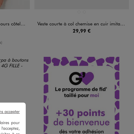
Disponible en 2 coloris
ANDARD
NOIR STANDARD
ROUGE FONCE
côtelé fille
Veste courte à col chemise en cuir imitation femme
29,99 €
moyenne
s)
ns accepter
laires pour
 l'acceptez,
isites à ce