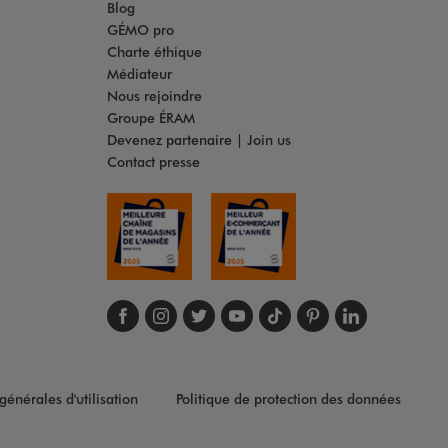
Blog
GÉMO pro
Charte éthique
Médiateur
Nous rejoindre
Groupe ÉRAM
Devenez partenaire | Join us
Contact presse
Suivez-nous sur face
Suivez-nous sur in
Suivez-nous sur t
Suivez-nous s
Suivez-nous
Suivez-no
Suivez
générales d'utilisation
Politique de protection des données