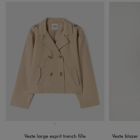
Disponible en 1 coloris
Disponible e
BEIGE
Veste large esprit trench fille
Veste blazer av