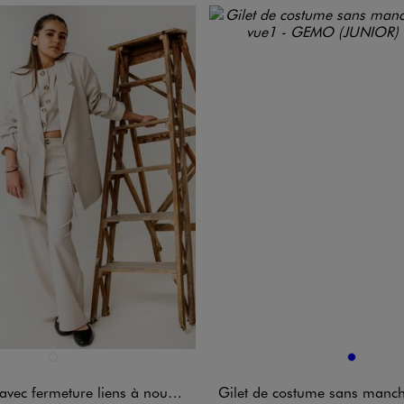
n 1 coloris
Disponible en 1 coloris
BEIGE STANDARD
BLEU
ec fermeture liens à nouer fille
Gilet de costume sans manches