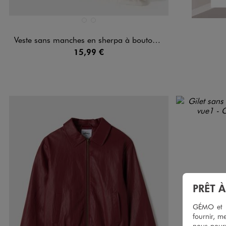
Disponible en 2 coloris
BLANC STANDARD
ROSE VIF
Veste sans manches en sherpa à boutons pression fille
15,99 €
PRÊT 
GÉMO et no
fournir, me
nous pourr