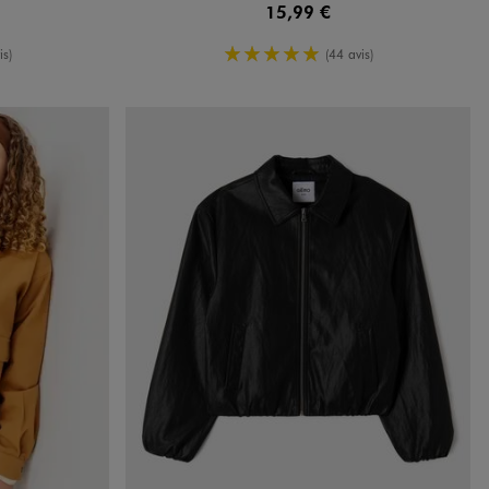
15,99 €
oyenne
5/5 de moyenne
is)
(44 avis)