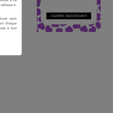
e adresse e-
tinuer sans
ant chaque
uvez à tout
ARD
pression fille