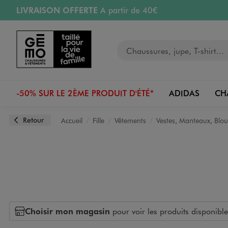
LIVRAISON OFFERTE
A partir de 40€
Aller au contenu principal
Aller à la navigation
RETRAIT ET LIVRAISON OFFERTE
en magasin
Votre recherche
PAYEZ EN 3x SANS FRAIS
dès 50€
Retours OFFERTS
pendant 30 jours
-50% SUR LE 2ÈME PRODUIT D'ÉTÉ*
ADIDAS
CH
Retour
Accueil
Fille
Vêtements
Vestes, Manteaux, Blo
Choisir mon magasin
pour voir les produits disponible