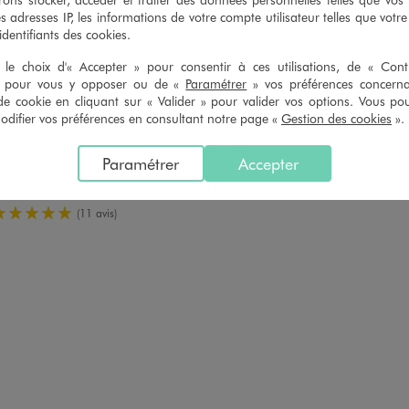
es adresses IP, les informations de votre compte utilisateur telles que votr
 identifiants des cookies.
le choix d'« Accepter » pour consentir à ces utilisations, de « Con
» pour vous y opposer ou de «
Paramétrer
» vos préférences concern
de cookie en cliquant sur « Valider » pour valider vos options. Vous po
ifier vos préférences en consultant notre page «
Gestion des cookies
».
n 1 coloris
Disponible en 2 coloris
ECRU
BLANC STAND
ROSE VIF
manche en maille sherpa fille
Veste sans manches en sherpa à boutons 
Paramétrer
Accepter
19,99 €
15,99 €
5/5 de moyenne
(11 avis)