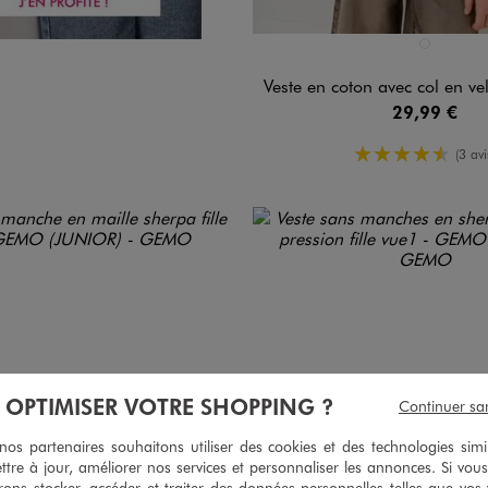
Disponible en 1 coloris
MARRON ST
Veste en coton avec col en velours 
29,99 €
4.5/5 de 
(3 avi
À OPTIMISER VOTRE SHOPPING ?
Continuer sa
s partenaires souhaitons utiliser des cookies et des technologies simi
ttre à jour, améliorer nos services et personnaliser les annonces. Si vous
ons stocker, accéder et traiter des données personnelles telles que vos v