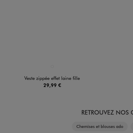
Disponible en 1 coloris
BEIGE CHINE
Veste zippée effet laine fille
29,99 €
RETROUVEZ NOS C
Chemises et blouses ado