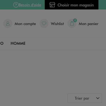
Besoin d'aide
Choisir mon magasin
0
Mon compte
Wishlist
Mon panier
DO
HOMME
Trier par