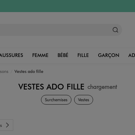
AUSSURES
FEMME
BÉBÉ
FILLE
GARÇON
A
usons
Vestes ado fille
VESTES ADO FILLE
chargement
Vêtements
Surchemises
Vestes
s