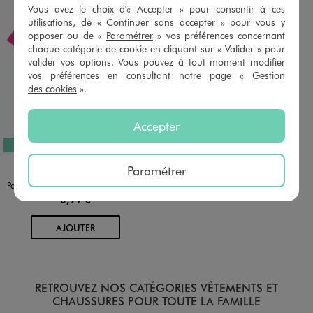
Vous avez le choix d'« Accepter » pour consentir à ces
utilisations, de « Continuer sans accepter » pour vous y
opposer ou de «
Paramétrer
» vos préférences concernant
chaque catégorie de cookie en cliquant sur « Valider » pour
valider vos options. Vous pouvez à tout moment modifier
vos préférences en consultant notre page «
Gestion
des cookies
».
Accepter
EXCLU WEB
Disponible en 5 coloris
Paramétrer
BLANC STANDARD
BLEU CLAIR
NAVY
ROSE VIF
ROUGE STANDARD
Polo à manches courtes en coton piqué uni fille
6,99 €
AU PANIER
AJOUTER
RETROUVEZ NOS CATÉGORIES VÊTEMENTS ET
CHAUSSURES POUR TOUTE LA FAMILLE