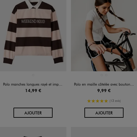
Disponible en 1 coloris
Disponible en 2 coloris
ROSE CLAIR
BLANC STANDARD
NOIR STANDARD
Polo manches longues rayé et imprimé fille
Polo en maille côtelée avec boutons fantaisie fille
14,99 €
9,99 €
5/5 de moyenne
(13 avis)
AU PANIER
AU PANIER
AJOUTER
AJOUTER