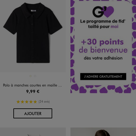
Disponible en 2 coloris
ECRU
NOIR STANDARD
Polo à manches courtes en maille côtelée fille
9,99 €
5/5 de moyenne
(24 avis)
AU PANIER
AJOUTER