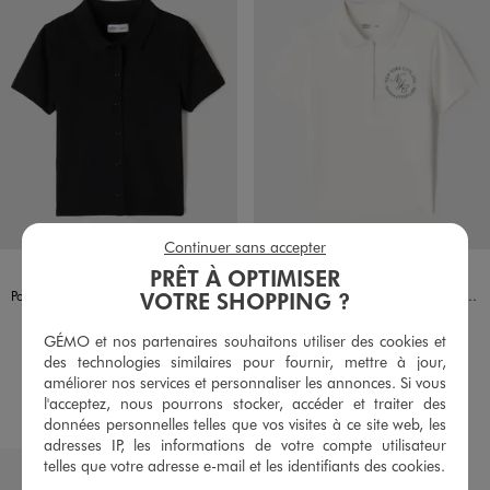
Continuer sans accepter
Disponible en 2 coloris
Disponible en 2 coloris
BLANC STANDARD
NOIR STANDARD
ECRU
VERT STANDARD
PRÊT À OPTIMISER
VOTRE SHOPPING ?
Polo en maille côtelée avec boutons fantaisie fille
Polo manches courtes avec inscription brodée poitrine fille
9,99 €
9,99 €
GÉMO et nos partenaires souhaitons utiliser des cookies et
5/5 de moyenne
4.5/5 de moyenne
(12 avis)
(19 avis)
des technologies similaires pour fournir, mettre à jour,
améliorer nos services et personnaliser les annonces. Si vous
AU PANIER
AU PANIER
AJOUTER
AJOUTER
l'acceptez, nous pourrons stocker, accéder et traiter des
données personnelles telles que vos visites à ce site web, les
adresses IP, les informations de votre compte utilisateur
telles que votre adresse e-mail et les identifiants des cookies.