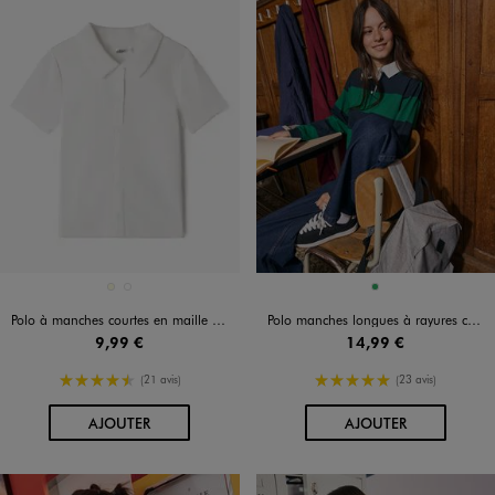
Disponible en 2 coloris
Disponible en 1 coloris
ECRU
NOIR STANDARD
VERT
Polo à manches courtes en maille côtelée fille
Polo manches longues à rayures coupe courte fille
9,99 €
14,99 €
4.5/5 de moyenne
5/5 de moyenne
(21 avis)
(23 avis)
AU PANIER
AU PANIER
AJOUTER
AJOUTER