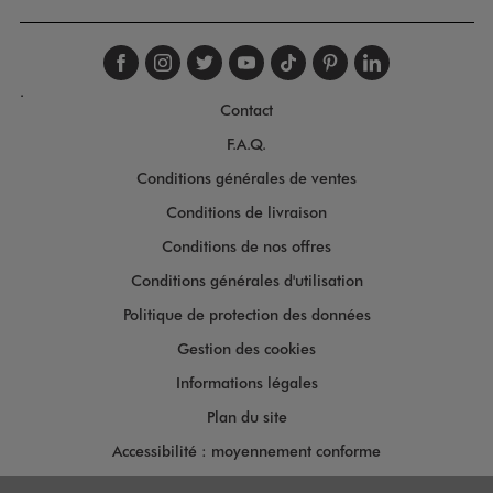
Suivez-nous sur faceboo
Suivez-nous sur inst
Suivez-nous sur twi
Suivez-nous sur
Suivez-nous s
Suivez-nou
Suivez-
.
Contact
F.A.Q.
Conditions générales de ventes
Conditions de livraison
Conditions de nos offres
Conditions générales d'utilisation
Politique de protection des données
Gestion des cookies
Informations légales
Plan du site
Accessibilité : moyennement conforme