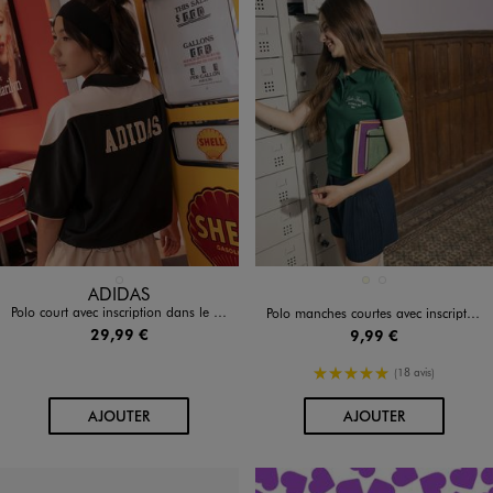
Disponible en 1 coloris
Disponible en 2 coloris
NOIR STANDARD
ECRU
VERT STANDARD
ADIDAS
Polo court avec inscription dans le dos fille - Adidas
Polo manches courtes avec inscription brodée poitrine fille
29,99 €
9,99 €
5/5 de moyenne
(18 avis)
AU PANIER
AU PANIER
AJOUTER
AJOUTER