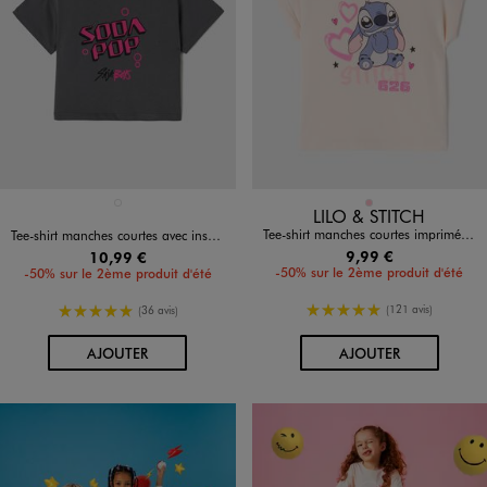
Disponible en 1 coloris
Disponible en 1 coloris
GRIS FONCE
ROSE
LILO & STITCH
Tee-shirt manches courtes imprimé coupe loose fille - Stitch
Tee-shirt manches courtes avec inscription fluo fille - Demon Hunters
9,99 €
10,99 €
-50% sur le 2ème produit d'été
-50% sur le 2ème produit d'été
5/5 de moyenne
5/5 de moyenne
(121 avis)
(36 avis)
AU PANIER
AU PANIER
AJOUTER
AJOUTER