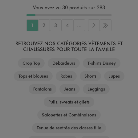
Vous avez vu 30 produits sur 283
1
2
3
4
...
Page suivante
Dernière page
RETROUVEZ NOS CATÉGORIES VÊTEMENTS ET
CHAUSSURES POUR TOUTE LA FAMILLE
Crop Top
Débardeurs
T-shirts Disney
Tops et blouses
Robes
Shorts
Jupes
Pantalons
Jeans
Leggings
Pulls, sweats et gilets
Salopettes et Combinaisons
Tenue de rentrée des classes fille