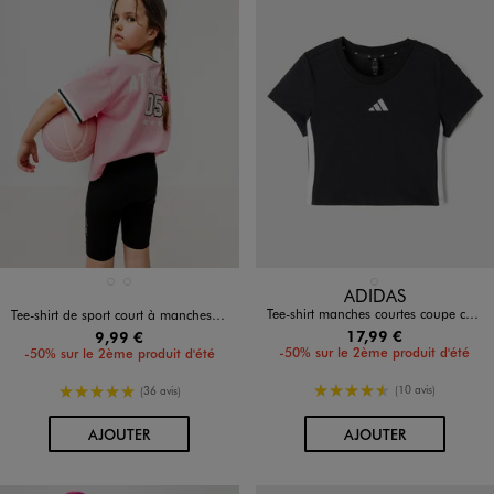
Disponible en 2 coloris
Disponible en 1 coloris
BLANC
ROSE VIF
NOIR STANDARD
ADIDAS
Tee-shirt manches courtes coupe courte fille - Adidas
Tee-shirt de sport court à manches courtes fille
17,99 €
9,99 €
-50% sur le 2ème produit d'été
-50% sur le 2ème produit d'été
4.5/5 de moyenne
5/5 de moyenne
(10 avis)
(36 avis)
AU PANIER
AU PANIER
AJOUTER
AJOUTER