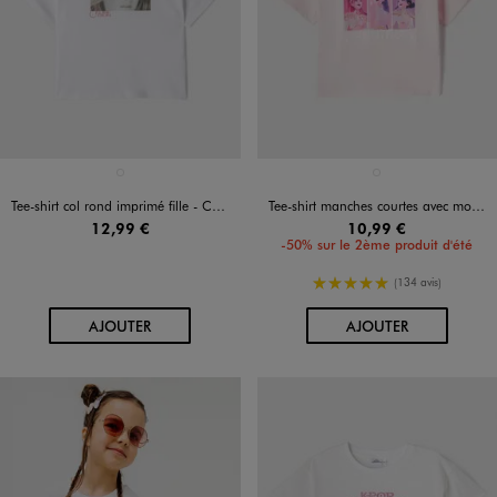
Disponible en 1 coloris
Disponible en 1 coloris
BLANC VIF
ROSE CLAIR
Tee-shirt col rond imprimé fille - Celine Dion
Tee-shirt manches courtes avec motif Huntrix fille - K-pop Demon Hunters
12,99 €
10,99 €
-50% sur le 2ème produit d'été
5/5 de moyenne
(134 avis)
AU PANIER
AU PANIER
AJOUTER
AJOUTER