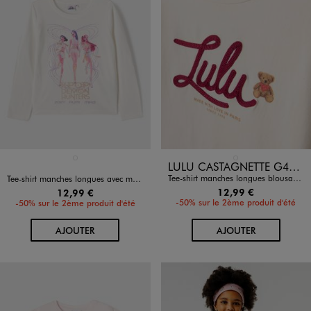
Disponible en 1 coloris
Disponible en 1 coloris
BLANC STANDARD
BLANC STANDARD
LULU CASTAGNETTE G4G D
Tee-shirt manches longues blousantes en jersey extensible fille - LuluCastagnette
Tee-shirt manches longues avec motif sur l’avant fille - K-Pop Demon Hunters
12,99 €
12,99 €
-50% sur le 2ème produit d'été
-50% sur le 2ème produit d'été
AU PANIER
AU PANIER
AJOUTER
AJOUTER