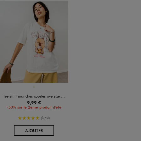
Disponible en 1 coloris
ECRU
Tee-shirt manches courtes oversize imprimé fille - Capyfun
9,99 €
-50% sur le 2ème produit d'été
5/5 de moyenne
(3 avis)
AU PANIER
AJOUTER