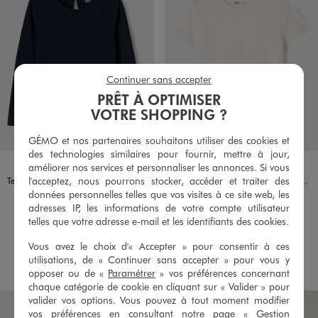
Continuer sans accepter
PRÊT À OPTIMISER
VOTRE SHOPPING ?
GÉMO et nos partenaires souhaitons utiliser des cookies et
des technologies similaires pour fournir, mettre à jour,
Disponible en 2 coloris
Disponible en 2 coloris
ECRU
MARINE
BLANC VIF
NOIR STANDARD
améliorer nos services et personnaliser les annonces. Si vous
l'acceptez, nous pourrons stocker, accéder et traiter des
Tee-shirt manches longues avec col Claudine fille
Tee-shirt manches courtes à col rond fille
données personnelles telles que vos visites à ce site web, les
5,99 €
4,99 €
-50% sur le 2ème produit d'été
-50% sur le 2ème produit d'été
adresses IP, les informations de votre compte utilisateur
telles que votre adresse e-mail et les identifiants des cookies.
5/5 de moyenne
5/5 de moyenne
(64 avis)
(2 avis)
Vous avez le choix d'« Accepter » pour consentir à ces
AU PANIER
AU PANIER
AJOUTER
AJOUTER
utilisations, de « Continuer sans accepter » pour vous y
opposer ou de «
Paramétrer
» vos préférences concernant
chaque catégorie de cookie en cliquant sur « Valider » pour
valider vos options. Vous pouvez à tout moment modifier
vos préférences en consultant notre page «
Gestion