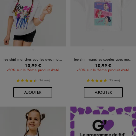
Disponible en 1 coloris
Disponible en 1 coloris
BLANC STANDARD
BLANC STANDARD
Tee-shirt manches courtes avec motif Saja Boys fille - K-pop Demon Hunters
Tee-shirt manches courtes avec motif pailleté fille - K-pop Demon Hunters
10,99 €
10,99 €
-50% sur le 2ème produit d'été
-50% sur le 2ème produit d'été
4.5/5 de moyenne
5/5 de moyenne
(16 avis)
(72 avis)
AU PANIER
AU PANIER
AJOUTER
AJOUTER