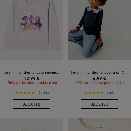
Disponible en 1 coloris
Disponible en 1 coloris
VIOLET CLAIR
BLEU MARINE
Tee-shirt manches longues imprimé fille - Kpop Demon Hunter
Tee-shirt manches longues à col Claudine fleuri fille
12,99 €
6,99 €
-50% sur le 2ème produit d'été
-50% sur le 2ème produit d'été
5/5 de moyenne
5/5 de moyenne
(125 avis)
(4 avis)
AU PANIER
AU PANIER
AJOUTER
AJOUTER