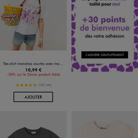
Disponible en 1 coloris
BLANC STANDARD
Tee-shirt manches courtes avec motif sur l’avant fille - K-pop Demon Hunters
10,99 €
-50% sur le 2ème produit d'été
5/5 de moyenne
(162 avis)
AU PANIER
AJOUTER