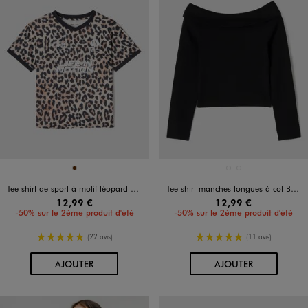
Disponible en 1 coloris
Disponible en 2 coloris
MARRON
BLANC STANDARD
NOIR STANDARD
Tee-shirt de sport à motif léopard fille
Tee-shirt manches longues à col Bardot fille
12,99 €
12,99 €
-50% sur le 2ème produit d'été
-50% sur le 2ème produit d'été
5/5 de moyenne
5/5 de moyenne
(22 avis)
(11 avis)
AU PANIER
AU PANIER
AJOUTER
AJOUTER