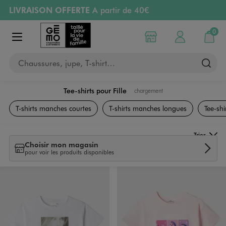
LIVRAISON OFFERTE
A partir de 40€
Aller au contenu principal
Aller à la navigation
RETRAIT ET LIVRAISON OFFERTE
en magasin
0
Choisir mon magasin
Mon compte
Mon pa
Afficher le menu
PAYEZ EN 3x SANS FRAIS
dès 50€
Chaussures, jupe, T-shirt…
Retours OFFERTS
pendant 30 jours
Tee-shirts pour Fille
chargement
Vêtements
T-shirts manches courtes
T-shirts manches longues
Tee-shi
Trier
Choisir mon magasin
pour voir les produits disponibles