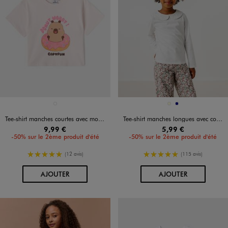
Disponible en 1 coloris
Disponible en 2 coloris
ROSE PALE
ECRU
MARINE
Tee-shirt manches courtes avec motif donut fille - Capyfun
Tee-shirt manches longues avec col Claudine fille
9,99 €
5,99 €
-50% sur le 2ème produit d'été
-50% sur le 2ème produit d'été
5/5 de moyenne
5/5 de moyenne
(12 avis)
(115 avis)
AU PANIER
AU PANIER
AJOUTER
AJOUTER