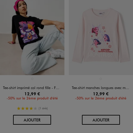
Disponible en 1 coloris
Disponible en 1 coloris
NOIR STANDARD
ROSE STANDARD
Tee-shirt imprimé col rond fille - FORTNITE
Tee-shirt manches longues avec motif en relief fille - K-Pop Demon Hunters
12,99 €
12,99 €
-50% sur le 2ème produit d'été
-50% sur le 2ème produit d'été
4/5 de moyenne
(1 avis)
AU PANIER
AU PANIER
AJOUTER
AJOUTER