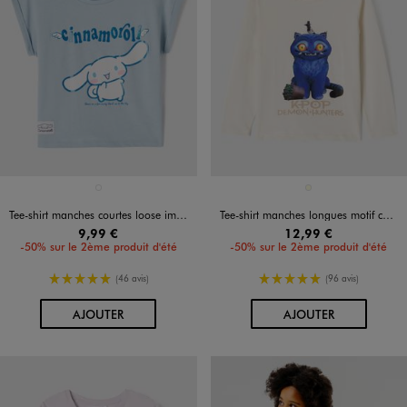
Disponible en 1 coloris
Disponible en 1 coloris
BLEU CLAIR
ECRU
Tee-shirt manches courtes loose imprimé fille - Cinnamoroll
Tee-shirt manches longues motif chat fille - Kpop Demon Hunter
9,99 €
12,99 €
-50% sur le 2ème produit d'été
-50% sur le 2ème produit d'été
5/5 de moyenne
5/5 de moyenne
(46 avis)
(96 avis)
AU PANIER
AU PANIER
AJOUTER
AJOUTER