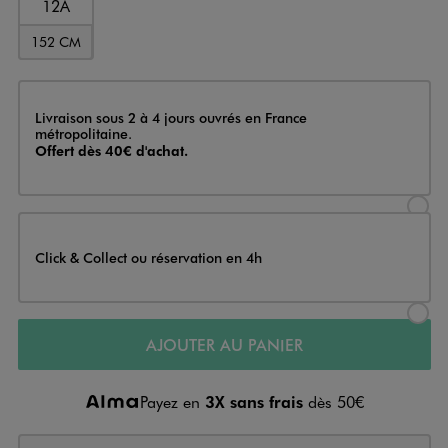
12A
152 CM
Livraison
Livraison sous 2 à 4 jours ouvrés en France
métropolitaine.
Offert dès 40€ d'achat.
Sélectionner l’option de livraison
Click & Collect ou réservation en 4h
Sélectionner l’option de livraiso
AJOUTER AU PANIER
Payez en
3X sans frais
dès 50€