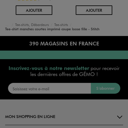
AU PANIER
AU PANIER
AJOUTER
AJOUTER
Tee-shirts, Débardeurs
Tee-shirts
Accueil
Fille
Vêtements
Tee-shirt manches courtes imprimé coupe loose fille - Stitch
390 MAGASINS EN FRANCE
Inscrivez-vous à notre newsletter
pour recevoir
les dernières offres de GÉMO !
S’abonner
MON SHOPPING EN LIGNE