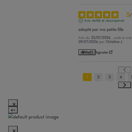
5
/
Avis vérifié et récompensé
adopté par ma petite fille
Avis du
22/07/2026
, suite à un
09/07/2026
par
Christine J.
Utile
(0)
Signaler
1
2
3
4