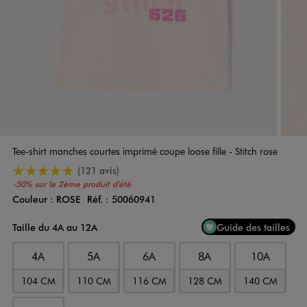
Tee-shirt manches courtes imprimé coupe loose fille - Stitch rose
5/5 de moyenne
(121 avis)
-50% sur le 2ème produit d'été
Couleur :
ROSE
Réf. :
50060941
Couleur
Choisissez votre Couleur
Taille du 4A au 12A
Guide des tailles
4A
5A
6A
8A
10A
104 CM
110 CM
116 CM
128 CM
140 CM