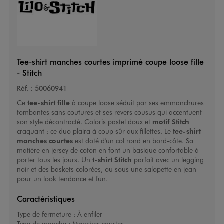
Tee-shirt manches courtes imprimé coupe loose fille
- Stitch
Réf. :
50060941
Ce
tee-shirt fille
à coupe loose séduit par ses emmanchures
tombantes sans coutures et ses revers cousus qui accentuent
son style décontracté. Coloris pastel doux et
motif Stitch
craquant : ce duo plaira à coup sûr aux fillettes. Le
tee-shirt
manches courtes
est doté d'un col rond en bord-côte. Sa
matière en jersey de coton en font un basique confortable à
porter tous les jours. Un
t-shirt Stitch
parfait avec un legging
noir et des baskets colorées, ou sous une salopette en jean
pour un look tendance et fun.
Caractéristiques
Type de fermeture :
À enfiler
Type de manche :
Manches courtes