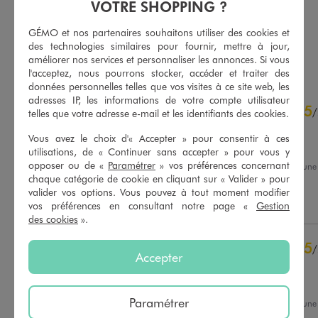
-50% sur le 2ème produit d'été
-50% sur le 2ème produit d'été
VOTRE SHOPPING ?
5/5 de moyenne
5/5 de moyenne
(125 avis)
(42 avis)
GÉMO et nos partenaires souhaitons utiliser des cookies et
des technologies similaires pour fournir, mettre à jour,
AU PANIER
AU PANIER
AJOUTER
AJOUTER
améliorer nos services et personnaliser les annonces. Si vous
l'acceptez, nous pourrons stocker, accéder et traiter des
données personnelles telles que vos visites à ce site web, les
4.8
adresses IP, les informations de votre compte utilisateur
5
/
5
/
telles que votre adresse e-mail et les identifiants des cookies.
Avis vérifié et récompensé
Vous avez le choix d'« Accepter » pour consentir à ces
Conforme
utilisations, de « Continuer sans accepter » pour vous y
opposer ou de «
Paramétrer
» vos préférences concernant
Avis du
02/08/2026
, suite à un
20/07/2026
par
Christine M.
chaque catégorie de cookie en cliquant sur « Valider » pour
Basé sur
121
avis soumis à un
contrôle
valider vos options. Vous pouvez à tout moment modifier
Utile
(0)
Signaler
vos préférences en consultant notre page «
Gestion
Voir tous les avis sur ce site
des cookies
».
5
étoiles
101
5
/
4
étoiles
17
Accepter
Avis vérifié et récompensé
3
étoiles
3
2
étoiles
0
Parfait
1
étoile
0
Paramétrer
Avis du
27/07/2026
, suite à un
13/07/2026
par
Maeva P.