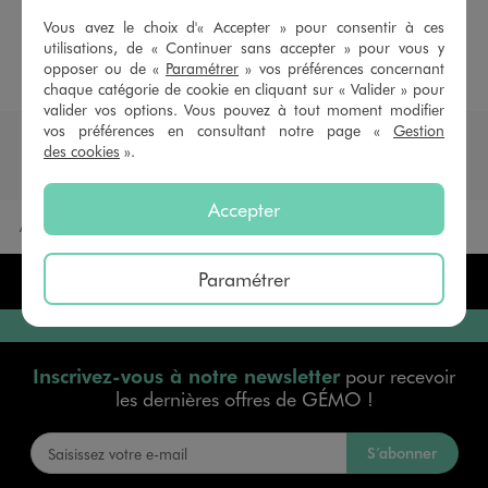
Vous avez le choix d'« Accepter » pour consentir à ces
RETROUVEZ NOS CATÉGORIES VÊTEMENTS ET
utilisations, de « Continuer sans accepter » pour vous y
CHAUSSURES POUR TOUTE LA FAMILLE
opposer ou de «
Paramétrer
» vos préférences concernant
chaque catégorie de cookie en cliquant sur « Valider » pour
valider vos options. Vous pouvez à tout moment modifier
vos préférences en consultant notre page «
Gestion
Lookbook pour garçon
des cookies
».
Accepter
Accueil
Garçon
Lookbook
Paramétrer
390 MAGASINS EN FRANCE
Inscrivez-vous à notre newsletter
pour recevoir
les dernières offres de GÉMO !
S’abonner