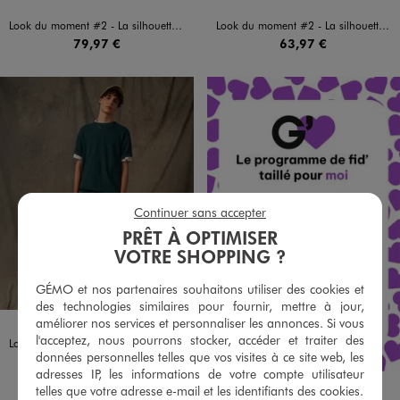
Look du moment #2 - La silhouette complète
Look du moment #2 - La silhouette complète
79,97 €
63,97 €
Continuer sans accepter
PRÊT À OPTIMISER
VOTRE SHOPPING ?
GÉMO et nos partenaires souhaitons utiliser des cookies et
des technologies similaires pour fournir, mettre à jour,
améliorer nos services et personnaliser les annonces. Si vous
l'acceptez, nous pourrons stocker, accéder et traiter des
Look du moment #3 - La silhouette complète
données personnelles telles que vos visites à ce site web, les
57,97 €
adresses IP, les informations de votre compte utilisateur
telles que votre adresse e-mail et les identifiants des cookies.