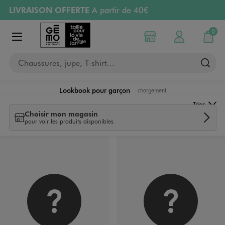
LIVRAISON OFFERTE
A partir de 40€
Aller au contenu principal
Aller à la navigation
RETRAIT ET LIVRAISON OFFERTE
en magasin
0
Choisir mon magasin
Mon compte
Mon pa
Afficher le menu
PAYEZ EN 3x SANS FRAIS
dès 50€
Chaussures, jupe, T-shirt…
Retours OFFERTS
pendant 30 jours
Lookbook pour garçon
chargement
Lookbook
Trier
Choisir mon magasin
pour voir les produits disponibles