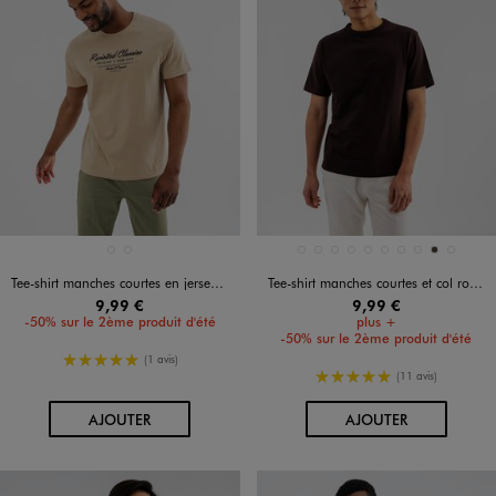
Disponible en 2 coloris
Disponible en 10 coloris
BEIGE FONCE
BEIGE STANDARD
BLANC STANDARD
BLEU CLAIR
BLEU FONCE
JAUNE STANDARD
KAKI STANDARD
MARRON FONCE
MARRON STANDARD
NOIR STANDARD
TAUPE
VERT STAND
Tee-shirt manches courtes en jersey de coton imprimé homme
Tee-shirt manches courtes et col rond homme
9,99 €
9,99 €
-50% sur le 2ème produit d'été
plus +
-50% sur le 2ème produit d'été
5/5 de moyenne
(1 avis)
5/5 de moyenne
(11 avis)
AU PANIER
AU PANIER
AJOUTER
AJOUTER