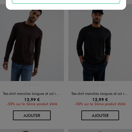
Disponible en 4 coloris
Disponible en 4 coloris
BLEU MARINE
ECRU
MARRON FONCE
NOIR STANDARD
BLEU MARINE
ECRU
MARRON FONCE
NOIR STANDARD
Tee-shirt manches longues et col rond en coton résistant homme
Tee-shirt manches longues et col rond en coton résistant homme
12,99 €
12,99 €
-50% sur le 2ème produit d'été
-50% sur le 2ème produit d'été
AU PANIER
AU PANIER
AJOUTER
AJOUTER