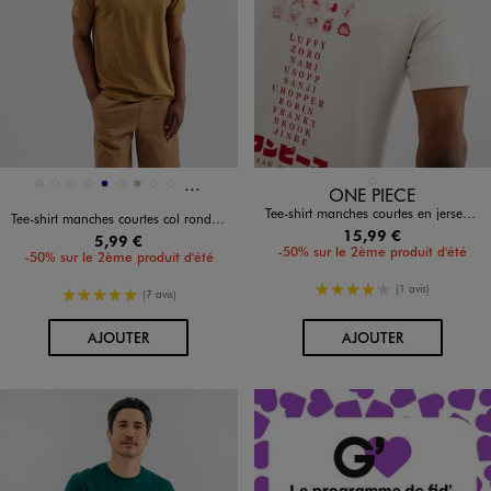
Et 2 autres coloris
Disponible en 11 coloris
Disponible en 1 coloris
BEIGE STANDARD
BEIGE
BLEU CLAIR
BLEU STANDARD
JAUNE CLAIR
MARINE
NOIR STANDARD
OCRE
ROSE CLAIR
ROUGE FONCE
ONE PIECE
Tee-shirt manches courtes en jersey de coton imprimé homme - One Piece
Tee-shirt manches courtes col rond en coton homme
15,99 €
5,99 €
-50% sur le 2ème produit d'été
-50% sur le 2ème produit d'été
4/5 de moyenne
(1 avis)
5/5 de moyenne
(7 avis)
AU PANIER
AU PANIER
AJOUTER
AJOUTER