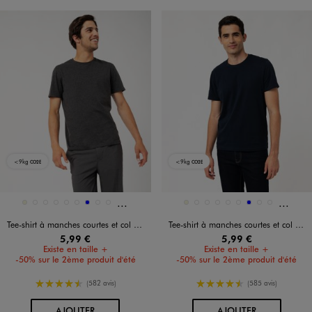
<9kg
<9kg
CO2E
CO2E
Et 45 autres coloris
Et 45 a
Disponible en 54 coloris
Disponible en 54 coloris
BEIGE
BEIGE CLAIR
BEIGE FONCE
BEIGE STANDARD
BEIGE TAUPE
BLANC VIF
BLEU
BLEU CHINE
BLEU CLAIR
BEIGE
BEIGE CLAIR
BEIGE FONCE
BEIGE STANDARD
BEIGE TAUPE
BLANC VIF
BLEU
BLEU CHINE
BLEU CLAIR
Tee-shirt à manches courtes et col rond homme
Tee-shirt à manches courtes et col rond homme
5,99 €
5,99 €
Existe en taille +
Existe en taille +
-50% sur le 2ème produit d'été
-50% sur le 2ème produit d'été
4.5/5 de moyenne
4.5/5 de moyenne
(582 avis)
(585 avis)
AU PANIER
AU PANIER
AJOUTER
AJOUTER