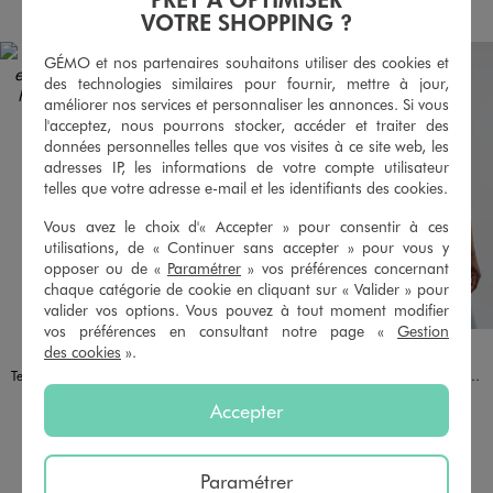
VOTRE SHOPPING ?
GÉMO et nos partenaires souhaitons utiliser des cookies et
des technologies similaires pour fournir, mettre à jour,
améliorer nos services et personnaliser les annonces. Si vous
l'acceptez, nous pourrons stocker, accéder et traiter des
données personnelles telles que vos visites à ce site web, les
adresses IP, les informations de votre compte utilisateur
telles que votre adresse e-mail et les identifiants des cookies.
Vous avez le choix d'« Accepter » pour consentir à ces
utilisations, de « Continuer sans accepter » pour vous y
opposer ou de «
Paramétrer
» vos préférences concernant
chaque catégorie de cookie en cliquant sur « Valider » pour
valider vos options. Vous pouvez à tout moment modifier
vos préférences en consultant notre page «
Gestion
Disponible en 2 coloris
Disponible en 4 coloris
BEIGE STANDARD
MARRON STANDARD
MARINE
MARRON
NOIR STANDARD
VERT FONCE
des cookies
».
Tee-shirt manches courtes en jersey de coton imprimé homme - Roadsign
Tee-shirt à manches courtes et col V homme
14,99 €
5,99 €
Accepter
-50% sur le 2ème produit d'été
-50% sur le 2ème produit d'été
AU PANIER
AU PANIER
AJOUTER
AJOUTER
Paramétrer