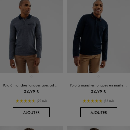
Disponible en 1 coloris
Disponible en 1 coloris
BLEU MARINE
BLEU MARINE
Polo à manches longues avec col contrastant homme
Polo à manches longues en maille fantaisie homme
22,99 €
22,99 €
4.5/5 de moyenne
5/5 de moyenne
(29 avis)
(36 avis)
AU PANIER
AU PANIER
AJOUTER
AJOUTER