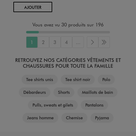
AU PANIER
AJOUTER
Vous avez vu 30 produits sur 196
1
2
3
4
...
Page suivante
Dernière page
RETROUVEZ NOS CATÉGORIES VÊTEMENTS ET
CHAUSSURES POUR TOUTE LA FAMILLE
Tee shirts unis
Tee shirt noir
Polo
Débardeurs
Shorts
Maillots de bain
Pulls, sweats et gilets
Pantalons
Jeans homme
Chemise
Pyjama