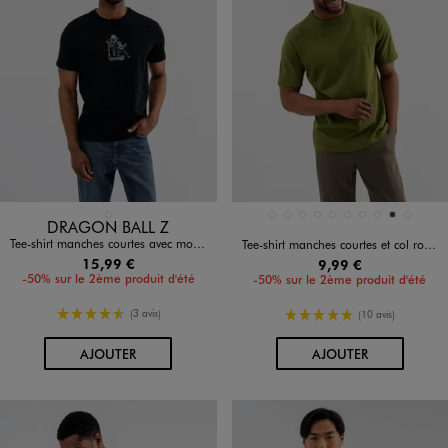
Disponible en 1 coloris
Disponible en 10 coloris
NOIR STANDARD
BLANC STANDARD
BLEU CLAIR
BLEU FONCE
JAUNE STANDARD
KAKI STANDARD
MARRON FONCE
MARRON STANDARD
NOIR STANDARD
TAUPE
VERT STAND
DRAGON BALL Z
Tee-shirt manches courtes avec motif manga buste et dos homme - Dragon Ball Super
Tee-shirt manches courtes et col rond homme
15,99 €
9,99 €
-50% sur le 2ème produit d'été
-50% sur le 2ème produit d'été
4.5/5 de moyenne
5/5 de moyenne
(3 avis)
(10 avis)
AU PANIER
AU PANIER
AJOUTER
AJOUTER