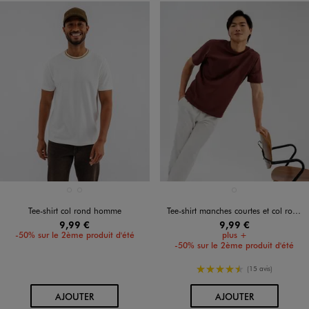
Disponible en 2 coloris
Disponible en 1 coloris
BLANC STANDARD
BLEU MARINE
MARRON STANDARD
Tee-shirt col rond homme
Tee-shirt manches courtes et col rond homme
9,99 €
9,99 €
-50% sur le 2ème produit d'été
plus +
-50% sur le 2ème produit d'été
4.5/5 de moyenne
(15 avis)
AU PANIER
AU PANIER
AJOUTER
AJOUTER