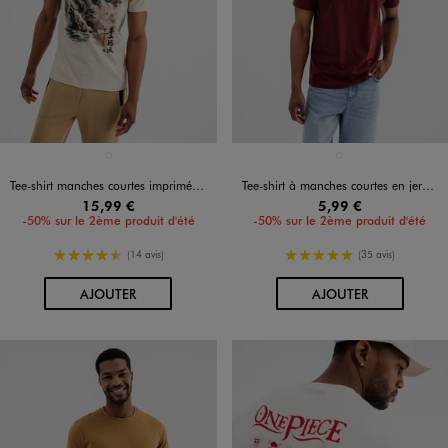
Disponible en 1 coloris
Disponible en 1 coloris
BEIGE STANDARD
ROUGE FONCE
Tee-shirt manches courtes imprimé devant et dos homme - apoh London
Tee-shirt à manches courtes en jersey de coton uni homme
15,99 €
5,99 €
-50% sur le 2ème produit d'été
-50% sur le 2ème produit d'été
4.5/5 de moyenne
5/5 de moyenne
(14 avis)
(35 avis)
AU PANIER
AU PANIER
AJOUTER
AJOUTER