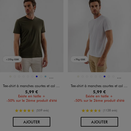
<20kg
<9kg
CO2E
CO2E
Et 25 autres coloris
Et 45 a
Disponible en 34 coloris
Disponible en 54 coloris
BEIGE
BEIGE CHINE
BEIGE CLAIR
BEIGE STANDARD
BEIGE TAUPE
BLANC VIF
BLEU
BLEU CHINE
BLEU CIEL
BEIGE
BEIGE CLAIR
BEIGE FONCE
BEIGE STANDARD
BEIGE TAUPE
BLANC VIF
BLEU
BLEU CHINE
BLEU CLAIR
Tee-shirt à manches courtes et col V homme
Tee-shirt à manches courtes et col rond homme
5,99 €
5,99 €
Existe en taille +
Existe en taille +
-50% sur le 2ème produit d'été
-50% sur le 2ème produit d'été
4.5/5 de moyenne
4.5/5 de moyenne
(559 avis)
(1138 avis)
AU PANIER
AU PANIER
AJOUTER
AJOUTER