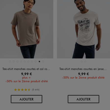
Disponible en 10 coloris
Disponible en 2 coloris
BLANC STANDARD
BLEU CLAIR
BLEU FONCE
JAUNE STANDARD
KAKI STANDARD
MARRON FONCE
MARRON STANDARD
NOIR STANDARD
TAUPE
VERT STANDARD
BEIGE FONCE
BEIGE STANDARD
Tee-shirt manches courtes et col rond homme
Tee-shirt manches courtes en jersey de coton imprimé homme
9,99 €
9,99 €
plus +
-50% sur le 2ème produit d'été
-50% sur le 2ème produit d'été
4.5/5 de moyenne
(6 avis)
AU PANIER
AU PANIER
AJOUTER
AJOUTER