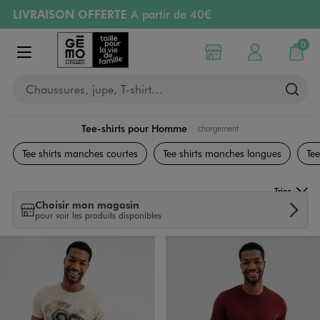
LIVRAISON OFFERTE
A partir de 40€
Aller au contenu principal
Aller à la navigation
RETRAIT ET LIVRAISON OFFERTE
en magasin
0
Choisir mon magasin
Mon compte
Mon pa
Afficher le menu
PAYEZ EN 3x SANS FRAIS
dès 50€
Chaussures, jupe, T-shirt…
Retours OFFERTS
pendant 30 jours
Tee-shirts pour Homme
chargement
Vêtements
Tee shirts manches courtes
Tee shirts manches longues
Tee
Trier
Choisir mon magasin
pour voir les produits disponibles