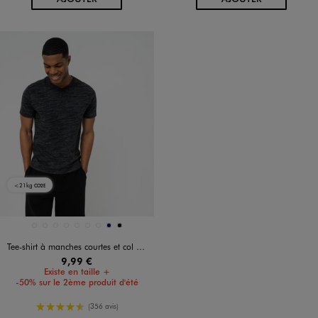
<21kg
CO2E
Disponible en 9 coloris
BLANC CHINE
BLANC STANDARD
BLEU CHINE
BLEU STANDARD
GRIS FONCE
JAUNE STANDARD
KAKI CHINE
MARINE
NOIR
Tee-shirt à manches courtes et col tunisien homme
9,99 €
Existe en taille +
-50% sur le 2ème produit d'été
4.5/5 de moyenne
(356 avis)