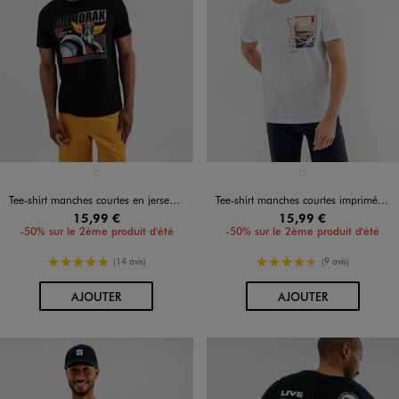
Disponible en 1 coloris
Disponible en 1 coloris
NOIR STANDARD
BLANC VIF
Tee-shirt manches courtes en jersey de coton imprimé homme - Goldorak
Tee-shirt manches courtes imprimé homme - Ashmolean Museum Oxford
15,99 €
15,99 €
-50% sur le 2ème produit d'été
-50% sur le 2ème produit d'été
5/5 de moyenne
4.5/5 de moyenne
(14 avis)
(9 avis)
AU PANIER
AU PANIER
AJOUTER
AJOUTER