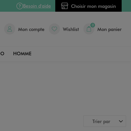
Besoin d'aide
Choisir mon magasin
0
Mon compte
Wishlist
Mon panier
DO
HOMME
Trier par