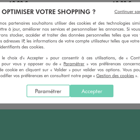
12,99 €
12,99 €
 sur le 2ème produit d'été
-50% sur le 2ème produit 
À OPTIMISER VOTRE SHOPPING ?
Continuer sa
5/5 de moyenne
5/5 de mo
(4 avis)
(5 avi
s partenaires souhaitons utiliser des cookies et des technologies simi
ttre à jour, améliorer nos services et personnaliser les annonces. Si vous
ons stocker, accéder et traiter des données personnelles telles que vos v
es adresses IP, les informations de votre compte utilisateur telles que votr
 identifiants des cookies.
ATÉGORIES VÊTEMENTS ET CHAUSSURES POUR 
le choix d'« Accepter » pour consentir à ces utilisations, de « Con
ey
Vêtements fille Disney
Vêtements garçon Disney
Vê
» pour vous y opposer ou de «
Paramétrer
» vos préférences concern
de cookie en cliquant sur « Valider » pour valider vos options. Vous po
ifier vos préférences en consultant notre page «
Gestion des cookies
».
Paramétrer
Accepter