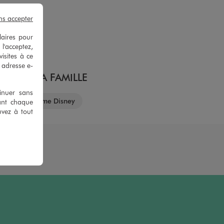
d'été
ns accepter
yenne
s)
laires pour
 l'acceptez,
isites à ce
e adresse e-
TOUTE LA FAMILLE
tinuer sans
tements homme Disney
ant chaque
uvez à tout