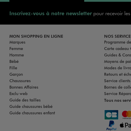
Inscrivez-vous à notre newsletter
pour recevoir le
MON SHOPPING EN LIGNE
NOS SERVICE
Marques
Programme de 
Femme
Carte cadea
Homme
Guides & Cons
Bébé
Moyens de pa
Fille
Modes de livrai
Garçon
Retours et éch
Chaussures
Service client
Bonnes Affaires
Bornes de coll
Exclu web
Service Répar
Guide des tailles
Tous nos serv
Guide chaussures bébé
Guide chaussures enfant