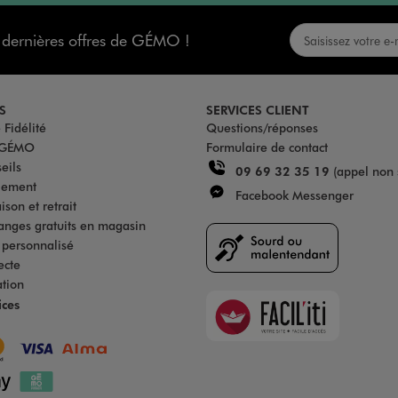
s dernières offres de GÉMO !
S
SERVICES CLIENT
Fidélité
Questions/réponses
u GÉMO
Formulaire de contact
eils
09 69 32 35 19
(appel non 
iement
Facebook Messenger
son et retrait
anges gratuits en magasin
s personnalisé
ecte
ation
Faciliti
ices
Goodays