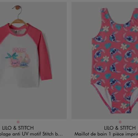
n 1 coloris
Disponible en 1 coloris
ROSE
ROSE
LILO & STITCH
LILO & STITCH
anti UV motif Stitch bébé fille - Disney
Maillot de bain 1 pièce imprimé bébé 