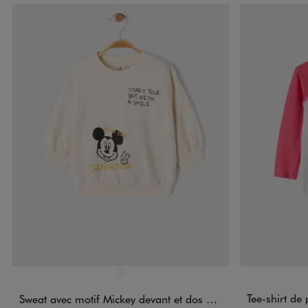
Disponible en 1 coloris
Disponible e
ECRU
Tee-shirt de plage 
Sweat avec motif Mickey devant et dos bébé garçon - Disney