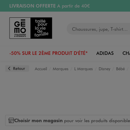
LIVRAISON OFFERTE
A partir de 40€
Aller au contenu principal
Aller à la navigation
RETRAIT ET LIVRAISON OFFERTE
en magasin
Votre recherche
PAYEZ EN 3x SANS FRAIS
dès 50€
Retours OFFERTS
pendant 30 jours
-50% SUR LE 2ÈME PRODUIT D'ÉTÉ*
ADIDAS
CH
Retour
Accueil
Marques
L Marques
Disney
Bébé
Choisir mon magasin
pour voir les produits disponible