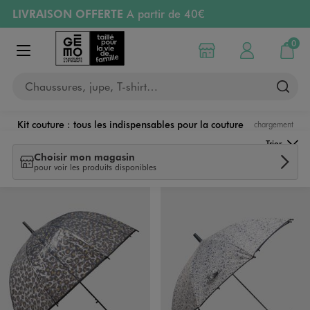
LIVRAISON OFFERTE
A partir de 40€
Aller au contenu principal
Aller à la navigation
RETRAIT ET LIVRAISON OFFERTE
en magasin
0
Choisir mon magasin
Mon compte
Mon pa
Afficher le menu
PAYEZ EN 3x SANS FRAIS
dès 50€
Chaussures, jupe, T-shirt…
Retours OFFERTS
pendant 30 jours
Kit couture : tous les indispensables pour la couture
chargement
Parapluies
Trier
Choisir mon magasin
pour voir les produits disponibles