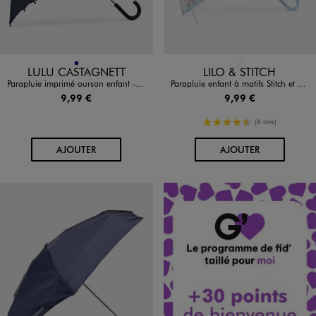
Disponible en 1 coloris
Disponible en 1 coloris
MARINE
BLEU STANDARD
LULU CASTAGNETT
LILO & STITCH
Parapluie imprimé ourson enfant - LuluCastagnette
Parapluie enfant à motifs Stitch et Angel - Disney
9,99 €
9,99 €
4.5/5 de moyenne
(6 avis)
AU PANIER
AU PANIER
AJOUTER
AJOUTER