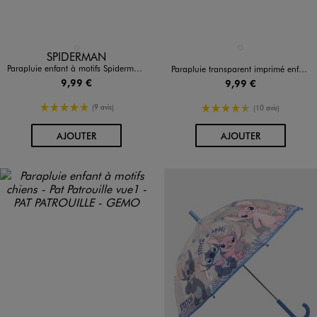
Disponible en 1 coloris
Disponible en 1 coloris
BLANC STANDARD
BLEU STANDARD
SPIDERMAN
Parapluie enfant à motifs Spiderman - Marvel
Parapluie transparent imprimé enfant - La Pat'Patrouille
9,99 €
9,99 €
5/5 de moyenne
4.5/5 de moyenne
(9 avis)
(10 avis)
AU PANIER
AU PANIER
AJOUTER
AJOUTER