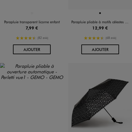
Disponible en 1 coloris
Disponible en 1 coloris
ROSE STANDARD
NOIR
Parapluie transparent licorne enfant
Parapluie pliable à motifs célestes argentés
7,99 €
12,99 €
4.5/5 de moyenne
4.5/5 de moyenne
(82 avis)
(68 avis)
AU PANIER
AU PANIER
AJOUTER
AJOUTER