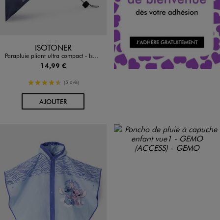
Disponible en 2 coloris
BLEU FONCE
NOIR STANDARD
ISOTONER
Parapluie pliant ultra compact - Isotoner
14,99 €
4.5/5 de moyenne
(5 avis)
AU PANIER
AJOUTER