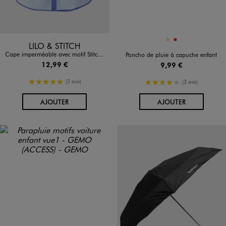
Disponible en 1 coloris
Disponible en 2 coloris
BLEU STANDARD
KAKI
ROUGE
LILO & STITCH
Cape imperméable avec motif Stitch et Angel fille - Disney
Poncho de pluie à capuche enfant
12,99 €
9,99 €
5/5 de moyenne
4/5 de moyenne
(2 avis)
(3 avis)
AU PANIER
AU PANIER
AJOUTER
AJOUTER