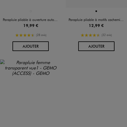
Disponible en 1 coloris
Disponible en 1 coloris
NOIR STANDARD
NOIR
Parapluie pliable à ouverture automatique - Perletti
Parapluie pliable à motifs cachemire argentés
19,99 €
12,99 €
4.5/5 de moyenne
4.5/5 de moyenne
(28 avis)
(32 avis)
AU PANIER
AU PANIER
AJOUTER
AJOUTER