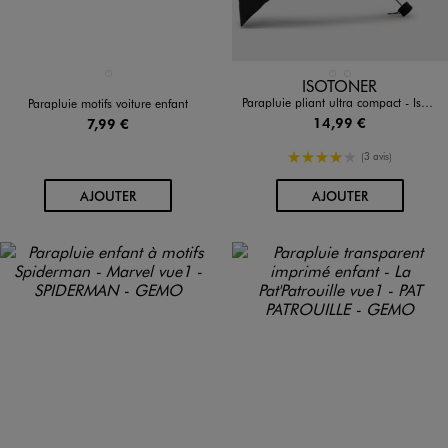
Disponible en 1 coloris
Disponible en 2 coloris
TRANSPARENT
BLEU FONCE
NOIR STANDARD
ISOTONER
Parapluie pliant ultra compact - Isotoner
Parapluie motifs voiture enfant
14,99 €
7,99 €
4/5 de moyenne
(3 avis)
AU PANIER
AU PANIER
AJOUTER
AJOUTER