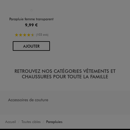
Disponible en 1 coloris
BLANC STANDARD
Parapluie femme transparent
9,99 €
4.5/5 de moyenne
(103 avis)
AU PANIER
AJOUTER
RETROUVEZ NOS CATÉGORIES VÊTEMENTS ET
CHAUSSURES POUR TOUTE LA FAMILLE
Accessoires de couture
Accueil
Toutes cibles
Parapluies