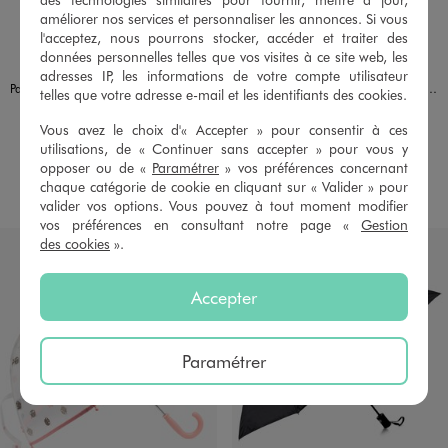
améliorer nos services et personnaliser les annonces. Si vous
l'acceptez, nous pourrons stocker, accéder et traiter des
données personnelles telles que vos visites à ce site web, les
Disponible en 1 coloris
Disponible en 1 coloris
NOIR STANDARD
BLEU FONCE
adresses IP, les informations de votre compte utilisateur
Parapluie femme pliant à motifs étoiles
Parapluie pliable à ouverture et fermeture automatiques - Perletti
telles que votre adresse e-mail et les identifiants des cookies.
12,99 €
19,99 €
Vous avez le choix d'« Accepter » pour consentir à ces
4.5/5 de moyenne
5/5 de moyenne
(78 avis)
(80 avis)
utilisations, de « Continuer sans accepter » pour vous y
opposer ou de «
Paramétrer
» vos préférences concernant
AU PANIER
AU PANIER
AJOUTER
AJOUTER
chaque catégorie de cookie en cliquant sur « Valider » pour
valider vos options. Vous pouvez à tout moment modifier
vos préférences en consultant notre page «
Gestion
des cookies
».
Accepter
Paramétrer