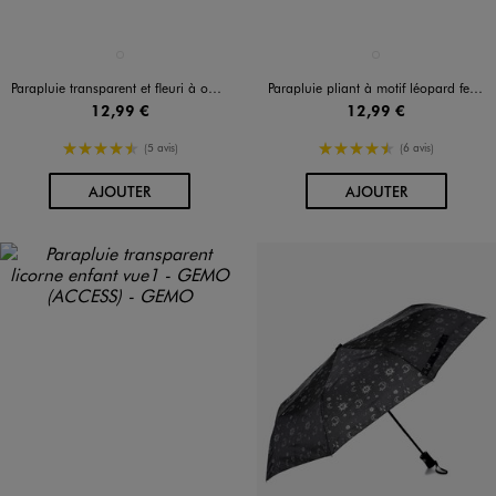
Disponible en 1 coloris
Disponible en 1 coloris
VIOLET FONCE
MARRON STANDARD
Parapluie transparent et fleuri à ouverture automatique adulte - Perletti
Parapluie pliant à motif léopard femme
12,99 €
12,99 €
4.5/5 de moyenne
4.5/5 de moyenne
(5 avis)
(6 avis)
AU PANIER
AU PANIER
AJOUTER
AJOUTER