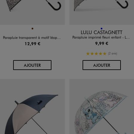
Disponible en 1 coloris
Disponible en 1 coloris
MARRON
BLEU
LULU CASTAGNETT
Parapluie imprimé fleuri enfant - LuluCastagnette
Parapluie transparent à motif léopard adulte
9,99 €
12,99 €
5/5 de moyenne
(2 avis)
AU PANIER
AU PANIER
AJOUTER
AJOUTER