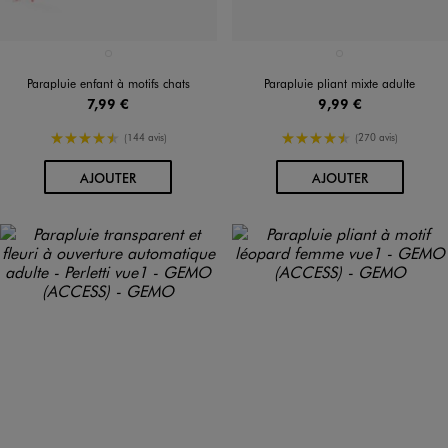
Disponible en 1 coloris
Disponible en 1 coloris
ROSE STANDARD
NOIR STANDARD
Parapluie enfant à motifs chats
Parapluie pliant mixte adulte
7,99 €
9,99 €
4.5/5 de moyenne
4.5/5 de moyenne
(144 avis)
(270 avis)
AU PANIER
AU PANIER
AJOUTER
AJOUTER