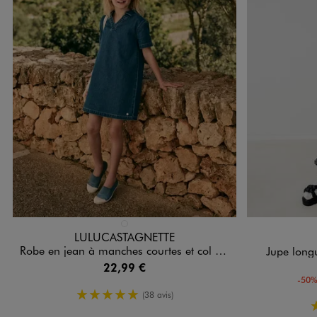
Disponible en 1 coloris
Disponible e
BLEU STANDARD
LULUCASTAGNETTE
Robe en jean à manches courtes et col chemise fille - LuluCastatgnette
Jupe longu
22,99 €
-50%
5/5 de moyenne
(38 avis)