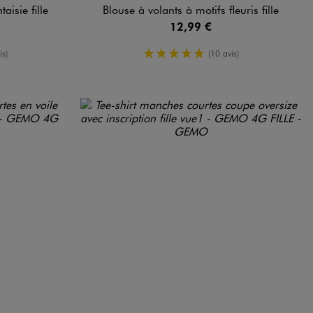
aisie fille
Blouse à volants à motifs fleuris fille
12,99 €
enne
5/5 de moyenne
is)
(10 avis)