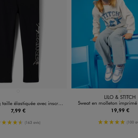
n 1 coloris
Disponible en 1 coloris
NOIR STANDARD
ECRU
LILO & STITCH
Sweat en molleton imprimé fi
le élastiquée avec inscription fille
19,99 €
7,99 €
5/5 de moy
4.5/5 de moyenne
(100 av
(163 avis)