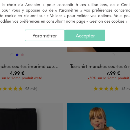
le choix d'« Accepter » pour consentir à ces utilisations, de « Con
» pour vous y opposer ou de «
Paramétrer
» vos préférences concern
de cookie en cliquant sur « Valider » pour valider vos options. Vous po
ifier vos préférences en consultant notre page «
Gestion des cookies
».
Paramétrer
Accepter
n 3 coloris
Disponible en 1 coloris
BLANC
BLEU
ROSE
NOIR STAND
 courtes imprimé coupe oversize fille
Tee-shirt manches courtes à revers coupe loose et brod
4,99 €
7,99 €
 sur le 2ème produit d'été
-50% sur le 2ème produit 
5/5 de moyenne
5/5 de moy
(98 avis)
(45 av