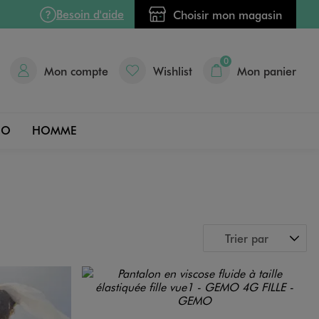
Besoin d'aide
Choisir mon magasin
0
Mon compte
Wishlist
Mon panier
DO
HOMME
Trier par