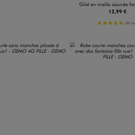
Gilet en maille ajourée fant
12,99 €
5/5 de moy
(49 av