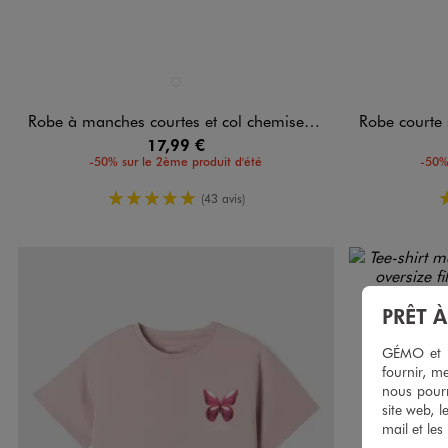
Disponible en 1 coloris
Disponible e
VERT STANDARD
Robe à manches courtes et col chemise fille
Robe courte san
17,99 €
-50% sur le 2ème produit d'été
-50%
5/5 de moyenne
(43 avis)
PRÊT 
GÉMO et no
fournir, me
nous pourr
site web, l
mail et les