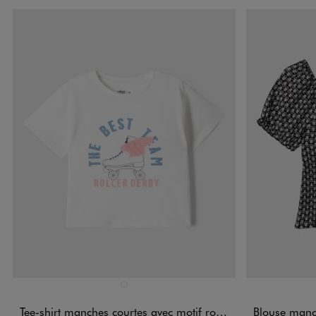
Disponible en 1 coloris
Disponible e
BLANC
Tee-shirt manches courtes avec motif roller-derby fille
Blouse manche scour