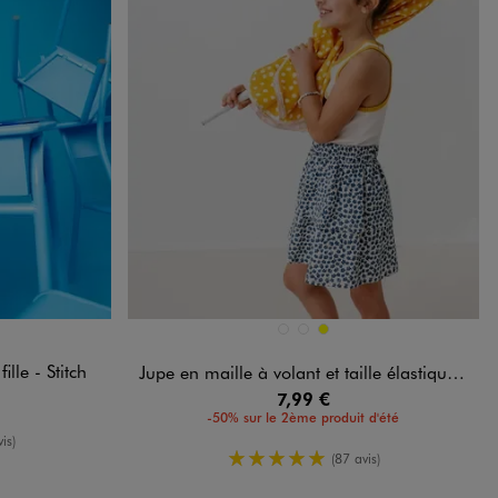
Disponible en 3 coloris
BLANC CHINE
BLEU FONCE
JAUNE
lle - Stitch
Jupe en maille à volant et taille élastique fille
7,99 €
-50% sur le 2ème produit d'été
enne
is)
5/5 de moyenne
(87 avis)