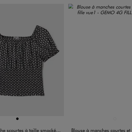
n 1 coloris
Disponible en 1 coloris
NOIR
NOIR STAND
tes à taille smockée imprimé fleuri fille
Blouse à manches courtes et col 