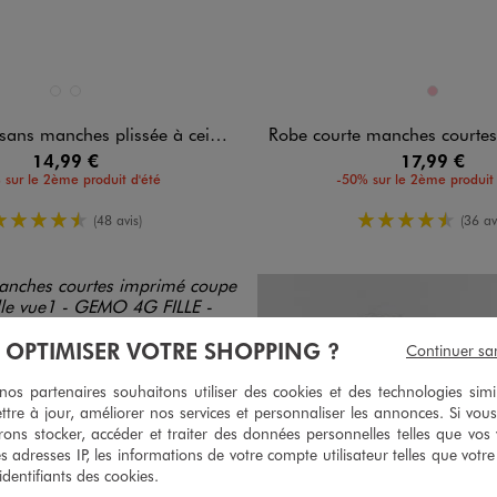
n 2 coloris
Disponible en 1 coloris
BLANC STANDARD
VERT CLAIR
ROSE
s manches plissée à ceinture fille
Robe courte manches courtes en voile avec dos
14,99 €
17,99 €
 sur le 2ème produit d'été
-50% sur le 2ème produit 
4.5/5 de moyenne
4.5/5 de m
(48 avis)
(36 av
À OPTIMISER VOTRE SHOPPING ?
Continuer sa
s partenaires souhaitons utiliser des cookies et des technologies simi
ttre à jour, améliorer nos services et personnaliser les annonces. Si vous
ons stocker, accéder et traiter des données personnelles telles que vos v
es adresses IP, les informations de votre compte utilisateur telles que votr
 identifiants des cookies.