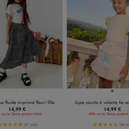
n 1 coloris
Disponible en 1 coloris
NOIR CHINE
VERT
e fluide imprimé fleuri fille
Jupe courte à volants tie an
14,99 €
14,99 €
 sur le 2ème produit d'été
-50% sur le 2ème produit 
5/5 de moyenne
4.5/5 de m
(57 avis)
(36 av