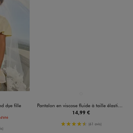
Disponible en 1 coloris
VERT STANDARD
d dye fille
Pantalon en viscose fluide à taille élastiquée fille
14,99 €
d'été
4.5/5 de moyenne
(61 avis)
oyenne
is)