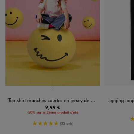
Disponible en 1 coloris
Disponible e
ROSE STANDARD
Tee-shirt manches courtes en jersey de coton imprimé fille - Smiley World
Legging long tail
9,99 €
-50% sur le 2ème produit d'été
5/5 de moyenne
(32 avis)