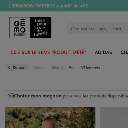
LIVRAISON OFFERTE
A partir de 40€
Aller au contenu principal
Aller à la navigation
RETRAIT ET LIVRAISON OFFERTE
en magasin
Votre recherche
PAYEZ EN 3x SANS FRAIS
dès 50€
Retours OFFERTS
pendant 30 jours
-50% SUR LE 2ÈME PRODUIT D'ÉTÉ*
ADIDAS
CH
Retour
Accueil
Soldes
Fille
Vêtements
Choisir mon magasin
pour voir les produits disponible