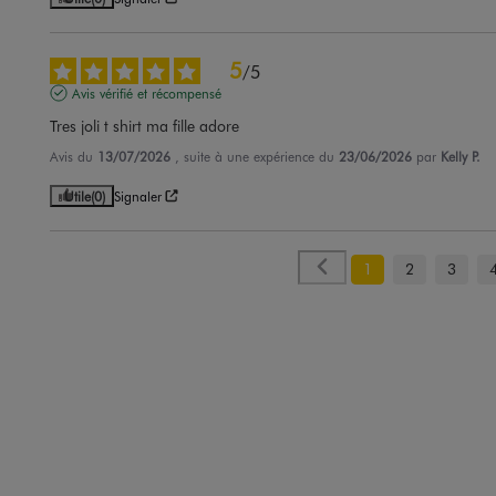
5
/
5
Avis vérifié et récompensé
Tres joli t shirt ma fille adore
Avis du
13/07/2026
, suite à une expérience du
23/06/2026
par
Kelly P.
Utile
(0)
Signaler
1
2
3