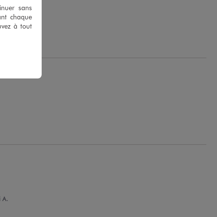
tinuer sans
ant chaque
uvez à tout
ue Q.
 A.