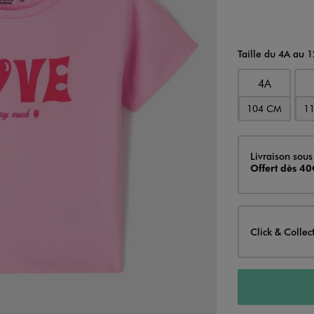
Taille du 4A au 
4A
104 CM
1
Livraison
Livraison sous
Offert dès 40
Click & Collec