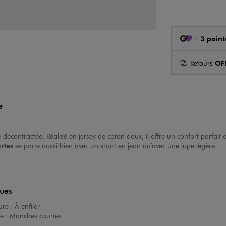
+
3 point
Retours
OF
e
e décontractée. Réalisé en jersey de coton doux, il offre un confort parfai
rtes
se porte aussi bien avec un short en jean qu’avec une jupe légère.
ques
ure :
À enfiler
e :
Manches courtes