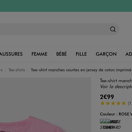
AUSSURES
FEMME
BÉBÉ
FILLE
GARÇON
A
rs
Tee-shirts
Tee-shirt manches courtes en jersey de coton imprimé 
Tee-shirt manch
Voir la descript
2€99
5/5 de moyenn
(1
Couleur :
ROSE V
Couleur
Choisissez votre 