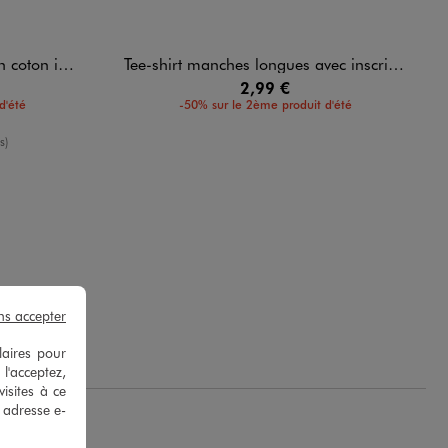
primé fille
Tee-shirt manches longues avec inscriptions fille
2,99 €
d'été
-50% sur le 2ème produit d'été
enne
s)
ns accepter
laires pour
 l'acceptez,
isites à ce
e adresse e-