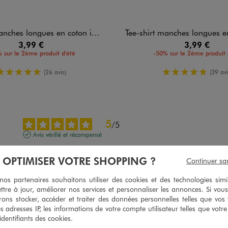
hes longues en coton imprimé fille
Tee-shirt manches longues en coton im
3,99 €
3,99 €
 sur le 2ème produit d'été
-50% sur le 2ème produit 
5/5 de moyenne
5/5 de moy
(26 avis)
(39 avi
5
/
5
Avis vérifié et récompensé
Trop claaasss ! Supeerr!
À OPTIMISER VOTRE SHOPPING ?
Continuer sa
Avis du
30/07/2026
, suite à une expérience du
17/07/2026
par
Liliane S.
s partenaires souhaitons utiliser des cookies et des technologies simi
Utile
(0)
Signaler
ttre à jour, améliorer nos services et personnaliser les annonces. Si vous
ons stocker, accéder et traiter des données personnelles telles que vos v
es adresses IP, les informations de votre compte utilisateur telles que votr
5
/
5
 identifiants des cookies.
Avis vérifié et récompensé