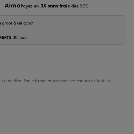
Payez en
3X sans frais
dès 50€
s
grâce à cet achat
FERTS
30 jours
t au quotidien. Son col rond et ses manches courtes en font un