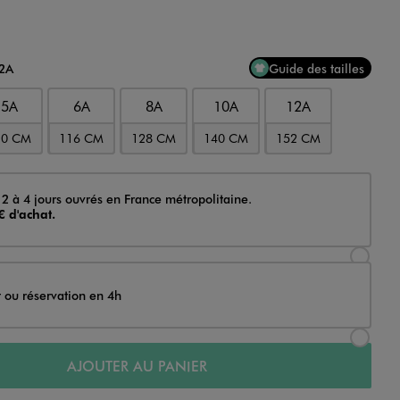
12A
Guide des tailles
5A
6A
8A
10A
12A
10 CM
116 CM
128 CM
140 CM
152 CM
 2 à 4 jours ouvrés en France métropolitaine.
€ d'achat.
Sélectionner l’option de livraison Achat et li
t ou réservation en 4h
Sélectionner l’option de livraison Achat et r
AJOUTER AU PANIER