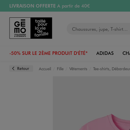
LIVRAISON OFFERTE
A partir de 40€
Aller au contenu principal
Aller à la navigation
RETRAIT ET LIVRAISON OFFERTE
en magasin
Votre recherche
RÉSERVATION GRATUITE
4h en magasin
Retours OFFERTS
pendant 30 jours
-50% SUR LE 2ÈME PRODUIT D'ÉTÉ*
ADIDAS
CH
Retour
Accueil
Fille
Vêtements
Tee-shirts, Débardeu
Image 1 sur 3