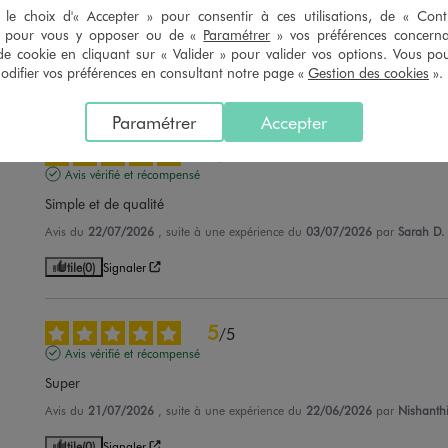
le choix d'« Accepter » pour consentir à ces utilisations, de « Con
Parfait
» pour vous y opposer ou de «
Paramétrer
» vos préférences concern
de cookie en cliquant sur « Valider » pour valider vos options. Vous po
Avis du
22/07/2026
, suite à une expérience du
09/07/2026
par
Dominiq
ifier vos préférences en consultant notre page «
Gestion des cookies
».
Utile
(0)
Signaler
Paramétrer
Accepter
5
/
5
Avis vérifié et récompensé
Simple et de qualité
Avis du
22/07/2026
, suite à une expérience du
03/07/2026
par
Sarah D.
Utile
(0)
Signaler
5
/
5
Avis vérifié et récompensé
Super
Avis du
21/07/2026
, suite à une expérience du
22/06/2026
par
Nishanthi
Utile
(0)
Signaler