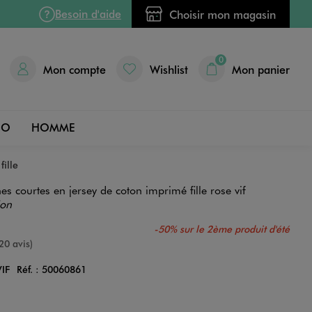
Besoin d'aide
Choisir mon magasin
0
Mon compte
Wishlist
Mon panier
DO
HOMME
fille
es courtes en jersey de coton imprimé fille rose vif
ion
-50% sur le 2ème produit d'été
e
20 avis)
IF
Réf. :
50060861
Couleur