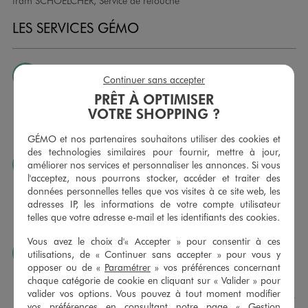
tram SCHOELCHER, Service de retouche
LES SERVICES GÉMO
JE PEUX CHANGER D’AVIS
Continuer sans accepter
Nous échangeons et vous proposons un avoir ou un
PRÊT À OPTIMISER
remboursement pour tout article non porté, non retouché,
VOTRE SHOPPING ?
sous 30 jours, sur simple présentation du ticket de caisse,
dans tous les magasins GÉMO.
GÉMO et nos partenaires souhaitons utiliser des cookies et
des technologies similaires pour fournir, mettre à jour,
JE PEUX FAIRE RETOUCHER MES ARTICLES
améliorer nos services et personnaliser les annonces. Si vous
l'acceptez, nous pourrons stocker, accéder et traiter des
Ourlets, ceintures… vous avez la possibilité de faire
données personnelles telles que vos visites à ce site web, les
retoucher vos articles textiles dans nos magasins. Les tarifs
adresses IP, les informations de votre compte utilisateur
sont à votre disposition sur simple demande. Voir
telles que votre adresse e-mail et les identifiants des cookies.
conditions en magasins.
Vous avez le choix d'« Accepter » pour consentir à ces
J’AIME FAIRE PLAISIR
utilisations, de « Continuer sans accepter » pour vous y
opposer ou de «
Paramétrer
» vos préférences concernant
Nous vous proposons des cartes cadeaux GÉMO d’un
chaque catégorie de cookie en cliquant sur « Valider » pour
montant au choix entre 10€ et 150€. Les cartes cadeau
valider vos options. Vous pouvez à tout moment modifier
GÉMO sont valables 1 an, utilisables en plusieurs fois, pour
vos préférences en consultant notre page «
Gestion