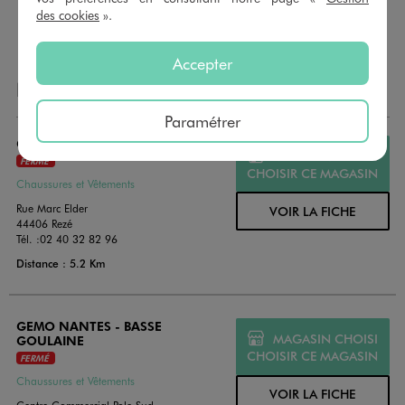
payer vos achats en magasin. Offrez vos cartes cadeau
des cookies
».
dans de jolies enveloppes pour toutes les occasions.
Accepter
NOS AUTRES MAGASINS
Paramétrer
GEMO NANTES - REZE
MAGASIN CHOISI
FERMÉ
CHOISIR CE MAGASIN
Chaussures et Vêtements
Rue Marc Elder
VOIR LA FICHE
44406 Rezé
Tél. :
02 40 32 82 96
Distance : 5.2 Km
GEMO NANTES - BASSE
MAGASIN CHOISI
GOULAINE
CHOISIR CE MAGASIN
FERMÉ
Chaussures et Vêtements
VOIR LA FICHE