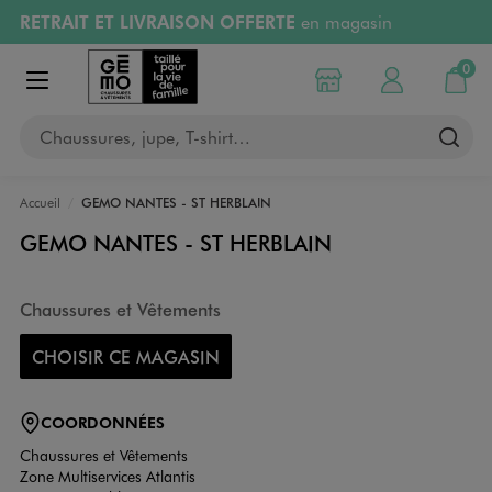
RETRAIT ET LIVRAISON OFFERTE
en magasin
Aller au contenu principal
Aller à la navigation
Retours OFFERTS
pendant 30 jours
0
Choisir mon magasin
Mon compte
Mon pa
Afficher le menu
PAYEZ EN 3x SANS FRAIS
dès 50€
Chaussures, jupe, T-shirt…
RÉSERVATION GRATUITE
4h en magasin
Accueil
GEMO NANTES - ST HERBLAIN
GEMO NANTES - ST HERBLAIN
Chaussures et Vêtements
CHOISIR CE MAGASIN
COORDONNÉES
Chaussures et Vêtements
Zone Multiservices Atlantis