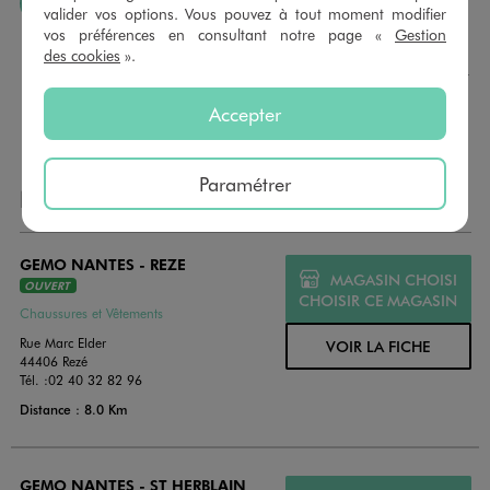
J’AIME FAIRE PLAISIR
valider vos options. Vous pouvez à tout moment modifier
vos préférences en consultant notre page «
Gestion
Nous vous proposons des cartes cadeaux GÉMO d’un
des cookies
».
montant au choix entre 10€ et 150€. Les cartes cadeau
GÉMO sont valables 1 an, utilisables en plusieurs fois, pour
payer vos achats en magasin. Offrez vos cartes cadeau
Accepter
dans de jolies enveloppes pour toutes les occasions.
Paramétrer
NOS AUTRES MAGASINS
GEMO NANTES - REZE
MAGASIN CHOISI
OUVERT
CHOISIR CE MAGASIN
Chaussures et Vêtements
Rue Marc Elder
VOIR LA FICHE
44406 Rezé
Tél. :
02 40 32 82 96
Distance : 8.0 Km
GEMO NANTES - ST HERBLAIN