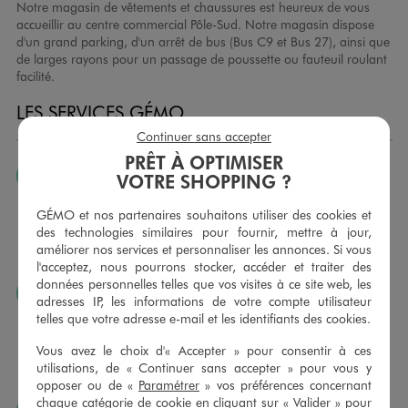
Notre magasin de vêtements et chaussures est heureux de vous
accueillir au centre commercial Pôle-Sud. Notre magasin dispose
d'un grand parking, d'un arrêt de bus (Bus C9 et Bus 27), ainsi que
de larges rayons pour un passage de poussette ou fauteuil roulant
facilité.
LES SERVICES GÉMO
Continuer sans accepter
PRÊT À OPTIMISER
JE PEUX CHANGER D’AVIS
VOTRE SHOPPING ?
Nous échangeons et vous proposons un avoir ou un
GÉMO et nos partenaires souhaitons utiliser des cookies et
remboursement pour tout article non porté, non retouché,
des technologies similaires pour fournir, mettre à jour,
sous 30 jours, sur simple présentation du ticket de caisse,
améliorer nos services et personnaliser les annonces. Si vous
dans tous les magasins GÉMO.
l'acceptez, nous pourrons stocker, accéder et traiter des
données personnelles telles que vos visites à ce site web, les
JE PEUX FAIRE RETOUCHER MES ARTICLES
adresses IP, les informations de votre compte utilisateur
telles que votre adresse e-mail et les identifiants des cookies.
Ourlets, ceintures… vous avez la possibilité de faire
retoucher vos articles textiles dans nos magasins. Les tarifs
Vous avez le choix d'« Accepter » pour consentir à ces
sont à votre disposition sur simple demande. Voir
utilisations, de « Continuer sans accepter » pour vous y
conditions en magasins.
opposer ou de «
Paramétrer
» vos préférences concernant
chaque catégorie de cookie en cliquant sur « Valider » pour