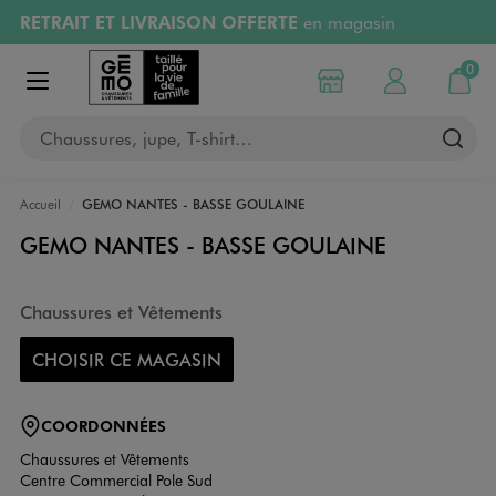
RETRAIT ET LIVRAISON OFFERTE
en magasin
Aller au contenu principal
Aller à la navigation
Retours OFFERTS
pendant 30 jours
0
Choisir mon magasin
Mon compte
Mon pa
Afficher le menu
PAYEZ EN 3x SANS FRAIS
dès 50€
Chaussures, jupe, T-shirt…
RÉSERVATION GRATUITE
4h en magasin
Accueil
GEMO NANTES - BASSE GOULAINE
GEMO NANTES - BASSE GOULAINE
Chaussures et Vêtements
CHOISIR CE MAGASIN
COORDONNÉES
Chaussures et Vêtements
Centre Commercial Pole Sud