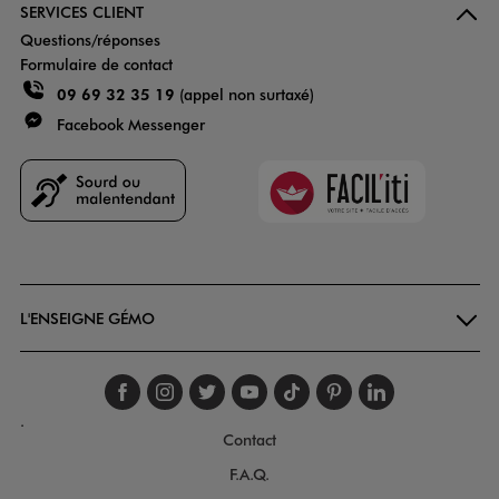
SERVICES CLIENT
Questions/réponses
Formulaire de contact
09 69 32 35 19
(appel non surtaxé)
Facebook Messenger
Faciliti
Goodays
L'ENSEIGNE GÉMO
Suivez-nous sur faceboo
Suivez-nous sur inst
Suivez-nous sur twi
Suivez-nous sur
Suivez-nous s
Suivez-nou
Suivez-
.
Contact
F.A.Q.