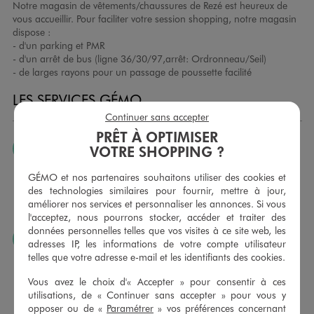
Notre magasin de vêtements/chaussures de Rezé est heureux de
vous accueillir. Pour faciliter votre session shopping, notre magasin
dispose :
- d'un parking et PMR
- d'un arrêt de bus (ligne 36/30/97,arrêt: Ordronneau/Seil)
- de larges rayons pour un passage de poussette facilité
LES SERVICES GÉMO
Continuer sans accepter
PRÊT À OPTIMISER
JE PEUX CHANGER D’AVIS
VOTRE SHOPPING ?
Nous échangeons et vous proposons un avoir ou un
GÉMO et nos partenaires souhaitons utiliser des cookies et
remboursement pour tout article non porté, non retouché,
des technologies similaires pour fournir, mettre à jour,
sous 30 jours, sur simple présentation du ticket de caisse,
améliorer nos services et personnaliser les annonces. Si vous
dans tous les magasins GÉMO.
l'acceptez, nous pourrons stocker, accéder et traiter des
données personnelles telles que vos visites à ce site web, les
JE PEUX FAIRE RETOUCHER MES ARTICLES
adresses IP, les informations de votre compte utilisateur
telles que votre adresse e-mail et les identifiants des cookies.
Ourlets, ceintures… vous avez la possibilité de faire
retoucher vos articles textiles dans nos magasins. Les tarifs
Vous avez le choix d'« Accepter » pour consentir à ces
sont à votre disposition sur simple demande. Voir
utilisations, de « Continuer sans accepter » pour vous y
conditions en magasins.
opposer ou de «
Paramétrer
» vos préférences concernant