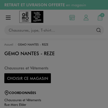
RETRAIT ET LIVRAISON OFFERTE
en magasin
Aller au contenu principal
Aller à la navigation
Retours OFFERTS
pendant 30 jours
0
Choisir mon magasin
Mon compte
Mon pa
Afficher le menu
PAYEZ EN 3x SANS FRAIS
dès 50€
Chaussures, jupe, T-shirt…
RÉSERVATION GRATUITE
4h en magasin
Accueil
GEMO NANTES - REZE
GEMO NANTES - REZE
Chaussures et Vêtements
CHOISIR CE MAGASIN
COORDONNÉES
Chaussures et Vêtements
Rue Marc Elder