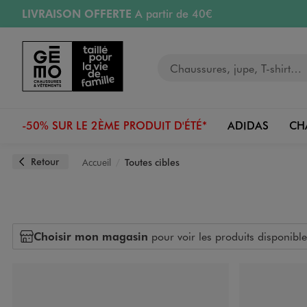
LIVRAISON OFFERTE
A partir de 40€
Aller au contenu principal
Aller à la navigation
RETRAIT ET LIVRAISON OFFERTE
en magasin
Votre recherche
PAYEZ EN 3x SANS FRAIS
dès 50€
Retours OFFERTS
pendant 30 jours
-50% SUR LE 2ÈME PRODUIT D'ÉTÉ*
ADIDAS
CH
Retour
Accueil
Toutes cibles
Choisir mon magasin
pour voir les produits disponible