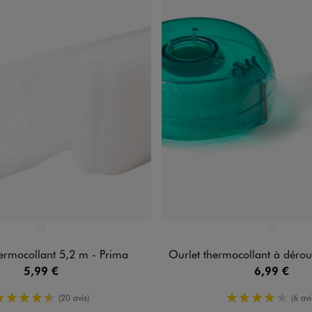
n 1 coloris
Disponible en 1 coloris
BLANC STANDARD
BLANC STAN
ermocollant 5,2 m - Prima
Ourlet thermocollant à dérouler 
5,99 €
6,99 €
4.5/5 de moyenne
4/5 de mo
(20 avis)
(6 avi