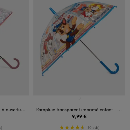
Disponible en 1 coloris
CE
BLEU STANDARD
e adulte - Perletti
Parapluie transparent imprimé enfant - La Pat'Patrouille
9,99 €
moyenne
4.5/5 de moyenne
s)
(10 avis)