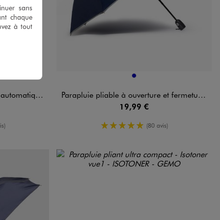
tinuer sans
ant chaque
uvez à tout
Disponible en 1 coloris
ARD
BLEU FONCE
que - Perletti
Parapluie pliable à ouverture et fermeture automatiques - Perletti
19,99 €
oyenne
5/5 de moyenne
is)
(80 avis)