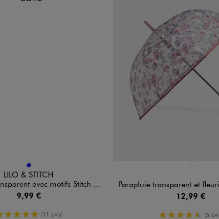
n 1 coloris
Disponible en 1 coloris
BLEU
VIOLET FON
LILO & STITCH
t avec motifs Stitch et Angel enfant - Disney
Parapluie transparent et fleuri à ouverture automatiqu
9,99 €
12,99 €
5/5 de moyenne
4.5/5 de 
(11 avis)
(5 avi