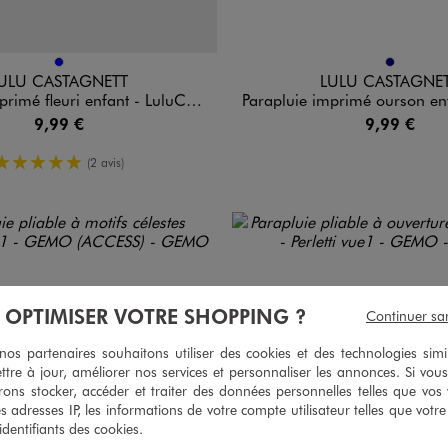
n 1 coloris
Disponible en 1 coloris
BLEU
MARINE
ULU CASTAGNETT
LULU CASTAGNE
mé fleuri enfant - LuluCastagnette
Parapluie imprimé ourson enfant - Lu
9,99 €
9,99 €
5/5 de moyenne
(2 avis)
À OPTIMISER VOTRE SHOPPING ?
Continuer sa
s partenaires souhaitons utiliser des cookies et des technologies simi
ttre à jour, améliorer nos services et personnaliser les annonces. Si vous
ons stocker, accéder et traiter des données personnelles telles que vos v
es adresses IP, les informations de votre compte utilisateur telles que votr
 identifiants des cookies.