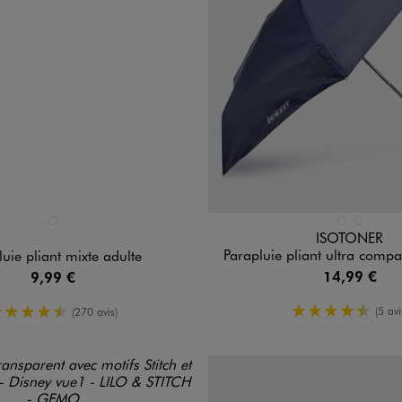
n 1 coloris
Disponible en 2 coloris
NOIR STANDARD
BLEU FONCE
NOIR STA
ISOTONER
Parapluie pliant ultra compac
luie pliant mixte adulte
14,99 €
9,99 €
4.5/5 de 
4.5/5 de moyenne
(5 avi
(270 avis)