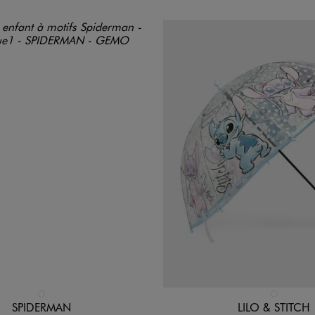
n 1 coloris
Disponible en 1 coloris
BLANC STANDARD
BLEU STAND
SPIDERMAN
LILO & STITCH