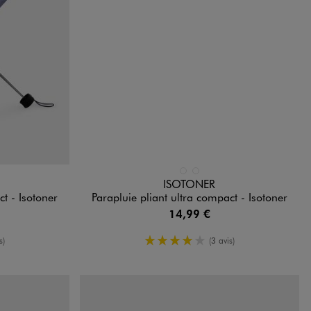
Disponible en 2 coloris
NDARD
BLEU FONCE
NOIR STANDARD
ISOTONER
t - Isotoner
Parapluie pliant ultra compact - Isotoner
14,99 €
moyenne
4/5 de moyenne
s)
(3 avis)