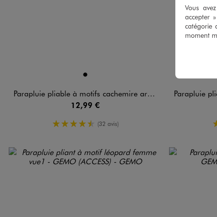
Vous avez 
accepter 
catégorie 
moment mod
Disponible en 1 coloris
Disponible e
NOIR
Parapluie pliable à motifs cachemire argentés
Parapluie plia
12,99 €
4.5/5 de moyenne
(32 avis)