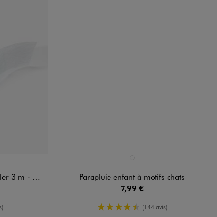
Disponible en 1 coloris
DARD
ROSE STANDARD
3 m - Prima
Parapluie enfant à motifs chats
7,99 €
yenne
4.5/5 de moyenne
s)
(144 avis)