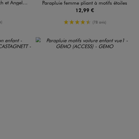
ngel - Disney
Parapluie femme pliant à motifs étoiles
12,99 €
moyenne
4.5/5 de moyenne
s)
(78 avis)