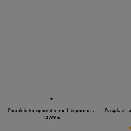
Disponible en 1 coloris
Disponible e
MARRON
Parapluie transparen
Parapluie transparent à motif léopard adulte
12,99 €