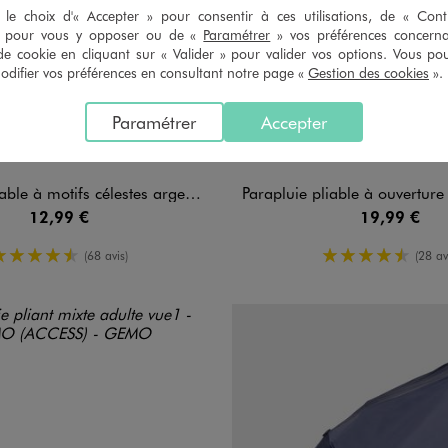
le choix d'« Accepter » pour consentir à ces utilisations, de « Con
» pour vous y opposer ou de «
Paramétrer
» vos préférences concern
de cookie en cliquant sur « Valider » pour valider vos options. Vous po
ifier vos préférences en consultant notre page «
Gestion des cookies
».
Paramétrer
Accepter
n 1 coloris
Disponible en 1 coloris
NOIR
NOIR STAND
ble à motifs célestes argentés
Parapluie pliable à ouverture automati
12,99 €
19,99 €
4.5/5 de moyenne
4.5/5 de m
(68 avis)
(28 av