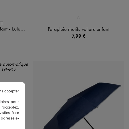
Disponible en 1 coloris
TRANSPARENT
TT
luCastagnette
Parapluie motifs voiture enfant
7,99 €
ns accepter
laires pour
 l'acceptez,
isites à ce
e adresse e-