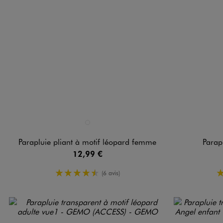
Disponible en 1 coloris
Disponible e
MARRON STANDARD
Parapluie pliant à motif léopard femme
Parap
12,99 €
4.5/5 de moyenne
(6 avis)