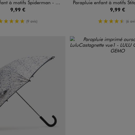
nt à motifs Spiderman - Marvel
Parapluie enfant à motifs Stitch et A
9,99 €
9,99 €
5/5 de moyenne
4.5/5 de 
(9 avis)
(6 avi