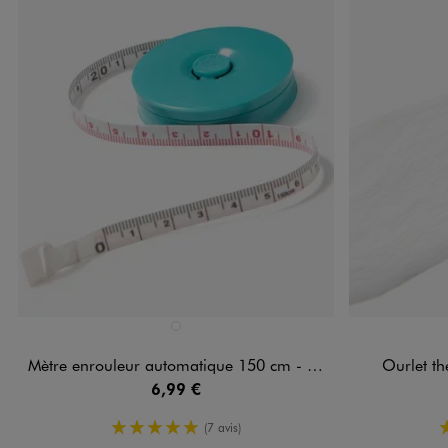
Disponible en 1 coloris
Disponible e
VERT STANDARD
Mètre enrouleur automatique 150 cm - Prima
Ourlet th
6,99 €
5/5 de moyenne
(7 avis)