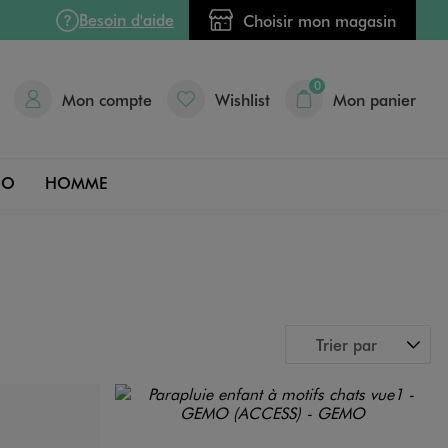
Besoin d'aide
Choisir mon magasin
0
Mon compte
Wishlist
Mon panier
DO
HOMME
Trier par