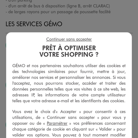
- d'un arrêt de bus à disposition (ligne B, arrêt CLARAC)
- de larges rayons pour un passage de poussette facilité
LES SERVICES GÉMO
Continuer sans accepter
JE PEUX CHANGER D’AVIS
PRÊT À OPTIMISER
VOTRE SHOPPING ?
Nous échangeons et vous proposons un avoir ou un
remboursement pour tout article non porté, non retouché,
GÉMO et nos partenaires souhaitons utiliser des cookies et
sous 30 jours, sur simple présentation du ticket de caisse,
des technologies similaires pour fournir, mettre à jour,
dans tous les magasins GÉMO.
améliorer nos services et personnaliser les annonces. Si vous
l'acceptez, nous pourrons stocker, accéder et traiter des
JE PEUX FAIRE RETOUCHER MES ARTICLES
données personnelles telles que vos visites à ce site web, les
Ourlets, ceintures… vous avez la possibilité de faire
adresses IP, les informations de votre compte utilisateur
retoucher vos articles textiles dans nos magasins. Les tarifs
telles que votre adresse e-mail et les identifiants des cookies.
sont à votre disposition sur simple demande. Voir
Vous avez le choix d'« Accepter » pour consentir à ces
conditions en magasins.
utilisations, de « Continuer sans accepter » pour vous y
opposer ou de «
Paramétrer
» vos préférences concernant
J’AIME FAIRE PLAISIR
chaque catégorie de cookie en cliquant sur « Valider » pour
Nous vous proposons des cartes cadeaux GÉMO d’un
valider vos options. Vous pouvez à tout moment modifier