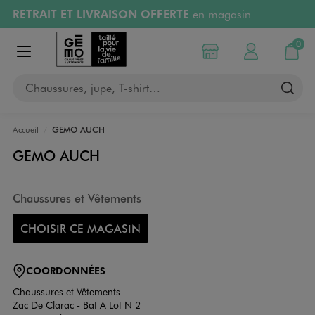
RETRAIT ET LIVRAISON OFFERTE
en magasin
Aller au contenu principal
Aller à la navigation
Retours OFFERTS
pendant 30 jours
0
Choisir mon magasin
Mon compte
Mon pa
Afficher le menu
PAYEZ EN 3x SANS FRAIS
dès 50€
Chaussures, jupe, T-shirt…
RÉSERVATION GRATUITE
4h en magasin
Accueil
GEMO AUCH
GEMO AUCH
Chaussures et Vêtements
CHOISIR CE MAGASIN
COORDONNÉES
Chaussures et Vêtements
Zac De Clarac - Bat A Lot N 2