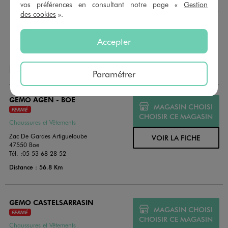
montant au choix entre 10€ et 150€. Les cartes cadeau
vos préférences en consultant notre page «
Gestion
GÉMO sont valables 1 an, utilisables en plusieurs fois, pour
des cookies
».
payer vos achats en magasin. Offrez vos cartes cadeau
dans de jolies enveloppes pour toutes les occasions.
Accepter
NOS AUTRES MAGASINS
Paramétrer
GEMO AGEN - BOE
MAGASIN CHOISI
FERMÉ
CHOISIR CE MAGASIN
Chaussures et Vêtements
Zac De Gardes Artigueloube
VOIR LA FICHE
47550 Boe
Tél. :
05 53 68 28 52
Distance : 56.8 Km
GEMO CASTELSARRASIN
MAGASIN CHOISI
FERMÉ
CHOISIR CE MAGASIN
Chaussures et Vêtements