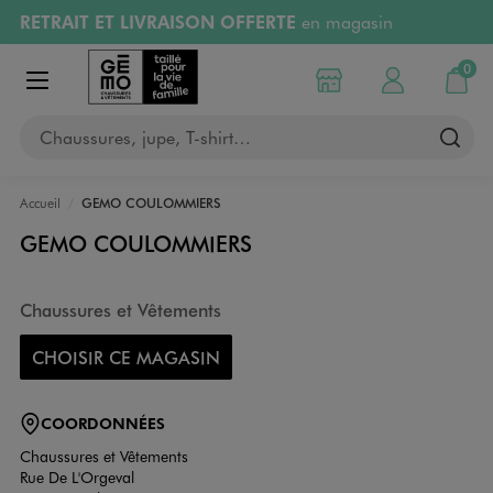
RETRAIT ET LIVRAISON OFFERTE
en magasin
Aller au contenu principal
Aller à la navigation
Retours OFFERTS
pendant 30 jours
0
Choisir mon magasin
Mon compte
Mon pa
Afficher le menu
PAYEZ EN 3x SANS FRAIS
dès 50€
Chaussures, jupe, T-shirt…
RÉSERVATION GRATUITE
4h en magasin
Accueil
GEMO COULOMMIERS
GEMO COULOMMIERS
Chaussures et Vêtements
CHOISIR CE MAGASIN
COORDONNÉES
Chaussures et Vêtements
Rue De L'Orgeval