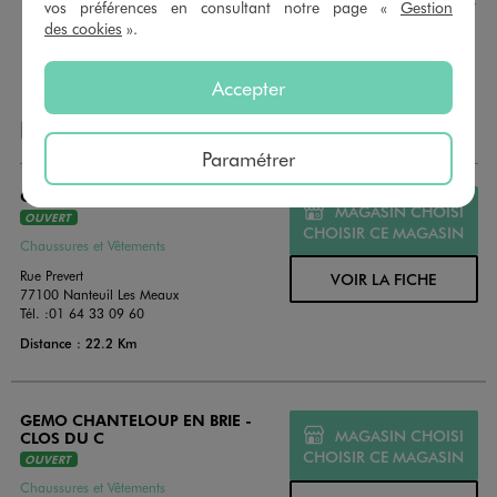
GÉMO sont valables 1 an, utilisables en plusieurs fois, pour
vos préférences en consultant notre page «
Gestion
payer vos achats en magasin. Offrez vos cartes cadeau
des cookies
».
dans de jolies enveloppes pour toutes les occasions.
Accepter
NOS AUTRES MAGASINS
Paramétrer
GEMO MEAUX
MAGASIN CHOISI
OUVERT
CHOISIR CE MAGASIN
Chaussures et Vêtements
Rue Prevert
VOIR LA FICHE
77100 Nanteuil Les Meaux
Tél. :
01 64 33 09 60
Distance : 22.2 Km
GEMO CHANTELOUP EN BRIE -
MAGASIN CHOISI
CLOS DU C
CHOISIR CE MAGASIN
OUVERT
Chaussures et Vêtements