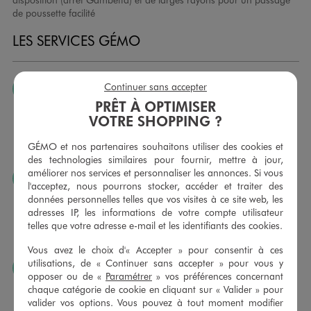
de poussette facilité
LES SERVICES GÉMO
Continuer sans accepter
JE PEUX CHANGER D’AVIS
PRÊT À OPTIMISER
Nous échangeons et vous proposons un avoir ou un
VOTRE SHOPPING ?
remboursement pour tout article non porté, non retouché,
sous 30 jours, sur simple présentation du ticket de caisse,
GÉMO et nos partenaires souhaitons utiliser des cookies et
dans tous les magasins GÉMO.
des technologies similaires pour fournir, mettre à jour,
améliorer nos services et personnaliser les annonces. Si vous
JE PEUX FAIRE RETOUCHER MES ARTICLES
l'acceptez, nous pourrons stocker, accéder et traiter des
Ourlets, ceintures… vous avez la possibilité de faire
données personnelles telles que vos visites à ce site web, les
retoucher vos articles textiles dans nos magasins. Les tarifs
adresses IP, les informations de votre compte utilisateur
sont à votre disposition sur simple demande. Voir
telles que votre adresse e-mail et les identifiants des cookies.
conditions en magasins.
Vous avez le choix d'« Accepter » pour consentir à ces
utilisations, de « Continuer sans accepter » pour vous y
J’AIME FAIRE PLAISIR
opposer ou de «
Paramétrer
» vos préférences concernant
Nous vous proposons des cartes cadeaux GÉMO d’un
chaque catégorie de cookie en cliquant sur « Valider » pour
montant au choix entre 10€ et 150€. Les cartes cadeau
valider vos options. Vous pouvez à tout moment modifier