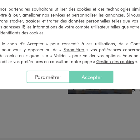
n du ticket de caisse, dans tous les
simple demande. Voir conditions
 GÉMO.
s partenaires souhaitons utiliser des cookies et des technologies simi
ttre à jour, améliorer nos services et personnaliser les annonces. Si vous
ons stocker, accéder et traiter des données personnelles telles que vos v
es adresses IP, les informations de votre compte utilisateur telles que votr
 identifiants des cookies.
le choix d'« Accepter » pour consentir à ces utilisations, de « Con
» pour vous y opposer ou de «
Paramétrer
» vos préférences concern
de cookie en cliquant sur « Valider » pour valider vos options. Vous po
ON
Distance :
GEM
24.6 Km
ifier vos préférences en consultant notre page «
Gestion des cookies
».
MAGASIN CHOISI
FER
CHOISIR CE MAGASIN
Chau
Paramétrer
Accepter
La M
VOIR LA FICHE
4258
Tél. 