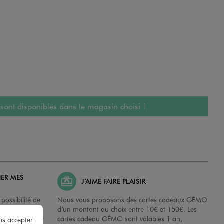
 sont disponibles dans le magasin choisi !
HER MES
J’AIME FAIRE PLAISIR
possibilité de
Nous vous proposons des cartes cadeaux GÉMO
es dans nos
d’un montant au choix entre 10€ et 150€. Les
disposition sur
cartes cadeau GÉMO sont valables 1 an,
ns accepter