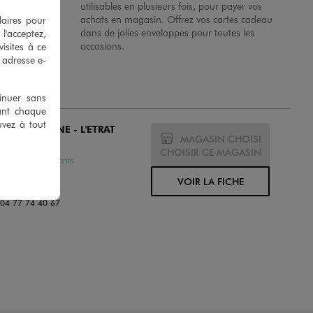
 en magasins.
utilisables en plusieurs fois, pour payer vos
achats en magasin. Offrez vos cartes cadeau
laires pour
dans de jolies enveloppes pour toutes les
 l'acceptez,
occasions.
isites à ce
e adresse e-
tinuer sans
ant chaque
uvez à tout
O ST ETIENNE - L'ETRAT
MAGASIN CHOISI
MÉ
CHOISIR CE MAGASIN
ssures et Vêtements
arandiere
VOIR LA FICHE
0 L'Etrat
:
04 77 74 40 67