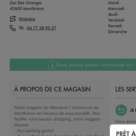
Zac Des Granges
Mardi
42600 Montbrison
Mercredi
Jeudi
Itinéraire
Vendredi
Samedi
Tél. :
04 77 58 90 27
Dimanche
Vous pouvez passer commande sur notre
À PROPOS DE CE MAGASIN
LES SE
Notre magasin de vêtements / chaussures de
JE
Montbrison est heureux de vous accueillir. Pour
faciliter votre session shopping, notre magasin
Nous échan
dispose :
ou un remb
- d'un parking gratuit
PRÊT 
porté, non 