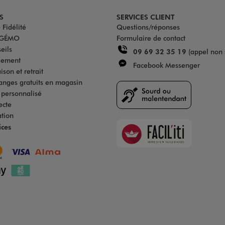
S
SERVICES CLIENT
Fidélité
Questions/réponses
u GÉMO
Formulaire de contact
eils
09 69 32 35 19
(appel non 
iement
Facebook Messenger
son et retrait
anges gratuits en magasin
s personnalisé
ecte
ation
Faciliti
ices
Goodays