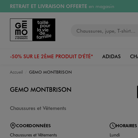
RETRAIT ET LIVRAISON OFFERTE
en magasin
Aller au contenu principal
Aller à la navigation
Retours OFFERTS
pendant 30 jours
Votre recherche
PAYEZ EN 3x SANS FRAIS
dès 50€
RÉSERVATION GRATUITE
4h en magasin
-50% SUR LE 2ÈME PRODUIT D'ÉTÉ*
ADIDAS
CH
Accueil
GEMO MONTBRISON
GEMO MONTBRISON
Chaussures et Vêtements
COORDONNÉES
HORAIRES
Chaussures et Vêtements
Lundi