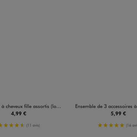
cheveux fille assortis (lot de 22)
Ensemble de 3 accessoires à cheveux : chouchou + 2 
4,99 €
5,99 €
4.5/5 de moyenne
5/5 de moy
(11 avis)
(16 avi