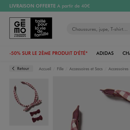
LIVRAISON OFFERTE
A partir de 40€
Aller au contenu principal
Aller à la navigation
RETRAIT ET LIVRAISON OFFERTE
en magasin
Votre recherche
RÉSERVATION GRATUITE
4h en magasin
Retours OFFERTS
pendant 30 jours
-50% SUR LE 2ÈME PRODUIT D'ÉTÉ*
ADIDAS
CH
Retour
Accueil
Fille
Accessoires et Sacs
Accessoires
Image 1 sur 2