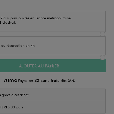
 2 à 4 jours ouvrés en France métropolitaine.
€ d'achat.
Sélectionner l’option de livraison Achat et li
t ou réservation en 4h
Sélectionner l’option de livraison Achat et r
AJOUTER AU PANIER
Payez en
3X sans frais
dès 50€
s
grâce à cet achat
FERTS
30 jours