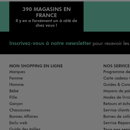
390 MAGASINS EN
FRANCE
Il y en a forcément un à côté de
chez vous !
Inscrivez-vous à notre newsletter
pour recevoir le
MON SHOPPING EN LIGNE
NOS SERVICE
Marques
Programme de 
Femme
Carte cadea
Homme
Guides & Cons
Bébé
Moyens de pa
Fille
Modes de livrai
Garçon
Retours et éch
Chaussures
Service client
Bonnes Affaires
Bornes de coll
Exclu web
Service Répar
Guide des tailles
Tous nos serv