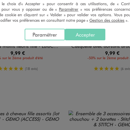
le choix d'« Accepter » pour consentir à ces utilisations, de « Con
» pour vous y opposer ou de «
Paramétrer
» vos préférences concern
de cookie en cliquant sur « Valider » pour valider vos options. Vous po
ifier vos préférences en consultant notre page «
Gestion des cookies
».
Paramétrer
Accepter
ifs fleuris fille - LuluCastagnette
Casquette avec oursons brodés fille - Lu
9,99 €
9,99 €
 sur le 2ème produit d'été
-50% sur le 2ème produit 
5/5 de moyenne
5/5 de mo
(18 avis)
(6 avis