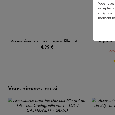
Vous avez 
accepter 
catégorie 
moment mod
Accessoires pour les cheveux fille (lot de 14) - LuluCastagnette
Casquette à mot
4,99 €
-50%
Vous aimerez aussi