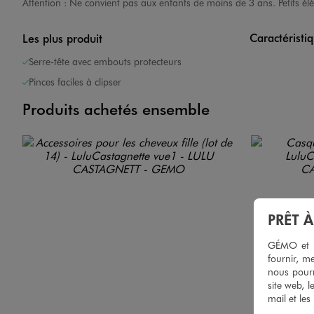
Attention : Ne convient pas aux enfants de moins de 3 ans. Petits él
Caractéristi
Les plus produit
Serre-tête avec embouts protecteurs
Pinces faciles à clipser
Produits achetés ensemble
PRÊT 
GÉMO et no
fournir, me
nous pourr
site web, l
mail et les