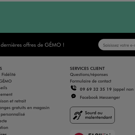
s dernières offres de GÉMO !
S
SERVICES CLIENT
Fidélité
Questions/réponses
u GÉMO
Formulaire de contact
eils
09 69 32 35 19
(appel non 
iement
Facebook Messenger
son et retrait
anges gratuits en magasin
s personnalisé
ecte
ation
Faciliti
ices