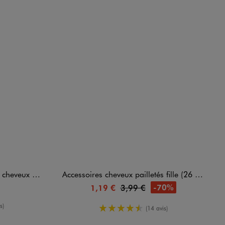
barettes - Stitch
Accessoires cheveux pailletés fille (26 pièces)
-70%
1,19 €
3,99 €
enne
s)
4.5/5 de moyenne
(14 avis)