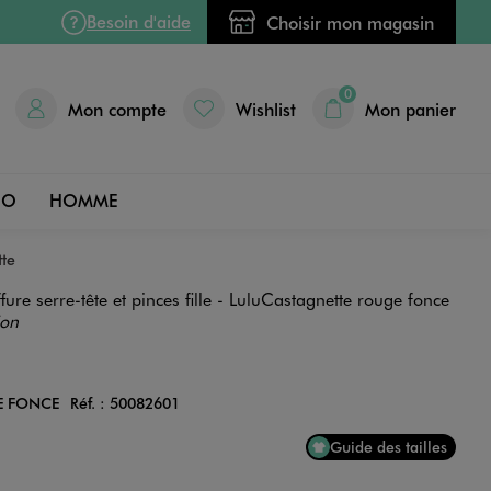
Besoin d'aide
Choisir mon magasin
0
Mon compte
Wishlist
Mon panier
DO
HOMME
tte
fure serre-tête et pinces fille - LuluCastagnette rouge fonce
ion
E FONCE
Réf. :
50082601
Couleur
Guide des tailles