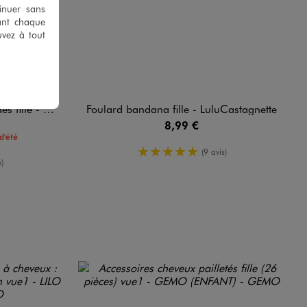
tinuer sans
ant chaque
uvez à tout
luCastagnette
Foulard bandana fille - LuluCastagnette
8,99 €
d'été
5/5 de moyenne
(9 avis)
yenne
)